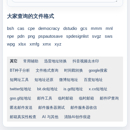
大家查询的文件格式
bsh
cas
cpe
democracy
dstudio
gcs
mmm
mnl
npe
pdn
png
pspautosave
spdesignlist
svgz
sws
wpg
xlsx
xmfg
xmx
xyz
其它
常用辅助
迅雷地址转换
抖音视频去水印
BT种子分析
文件格式查询
时间戳转换
google搜索
短网址工具
短地址还原
微博短地址
百度短地址
twitter短地址
bit.do短地址
is.gd短地址
x.co短地址
goo.gl短地址
邮件工具
临时邮箱
临时邮箱
邮件IP查询
匿名邮件发送
邮件服务器测试
邮件服务器收信
邮箱真实性检查
AI 与其他
清除AI创作痕迹