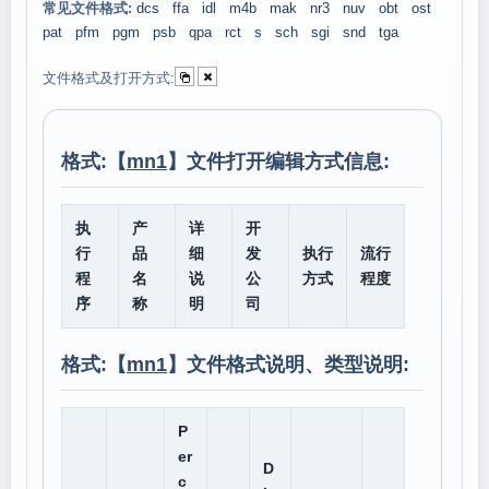
常见文件格式:
dcs
ffa
idl
m4b
mak
nr3
nuv
obt
ost
pat
pfm
pgm
psb
qpa
rct
s
sch
sgi
snd
tga
文件格式及打开方式:
格式:【
mn1
】文件打开编辑方式信息:
执
产
详
开
行
品
细
发
执行
流行
程
名
说
公
方式
程度
序
称
明
司
格式:【
mn1
】文件格式说明、类型说明:
P
er
D
c