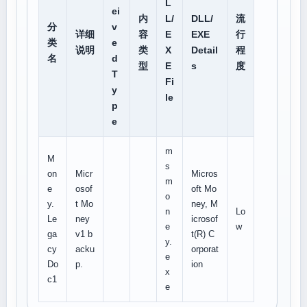
L
ei
内
L/
DLL/
流
分
v
详细
容
E
EXE
行
类
e
说明
类
X
Detail
程
名
d
型
E
s
度
T
Fi
y
le
p
e
m
M
s
on
Micr
Micros
m
e
osof
oft Mo
o
y.
t Mo
ney, M
n
Lo
Le
ney
icrosof
e
w
ga
v1 b
t(R) C
y.
cy
acku
orporat
e
Do
p.
ion
x
c1
e