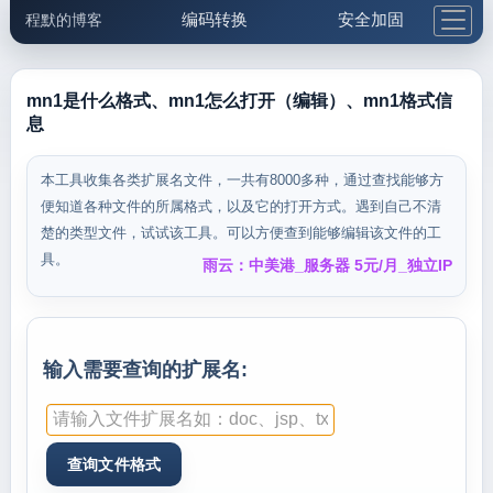
编码转换
安全加固
程默的博客
格式化与前端
网络工具
IP与域名
邮件工具
生活便民
更多工具
mn1是什么格式、mn1怎么打开（编辑）、mn1格式信
息
5.1支付宝大红包
本工具收集各类扩展名文件，一共有8000多种，通过查找能够方
便知道各种文件的所属格式，以及它的打开方式。遇到自己不清
楚的类型文件，试试该工具。可以方便查到能够编辑该文件的工
具。
雨云：中美港_服务器 5元/月_独立IP
输入需要查询的扩展名: