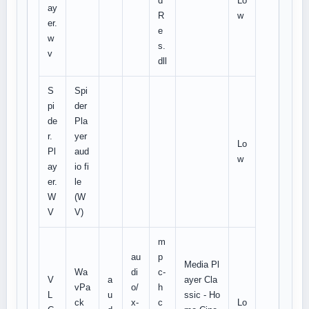
d
Lo
ay
R
w
er.
e
w
s.
v
dll
S
Spi
pi
der
de
Pla
r.
yer
Lo
Pl
aud
w
ay
io fi
er.
le
W
(W
V
V)
m
au
p
Media Pl
Wa
di
c-
V
a
ayer Cla
vPa
o/
h
L
u
ssic - Ho
ck
x-
c
Lo