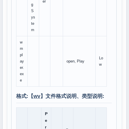
er
g
S
ys
te
m
w
m
pl
Lo
ay
open, Play
w
er.
ex
e
格式:【
wv
】文件格式说明、类型说明:
P
e
r