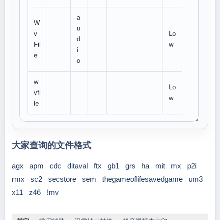
a
W
u
v
Lo
d
Fil
w
i
e
o
w
Lo
vfi
w
le
大家查询的文件格式
agx
apm
cdc
ditaval
ftx
gb1
grs
ha
mit
mx
p2i
rmx
sc2
secstore
sem
thegameoflifesavedgame
um3
x11
z46
!mv