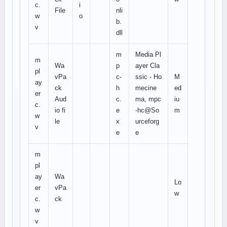
c.
i
File
nli
w
o
b.
v
dll
m
Media Pl
m
Wa
p
ayer Cla
pl
vPa
c-
ssic - Ho
M
ay
ck
h
mecine
ed
er
Aud
c.
ma, mpc
iu
c.
io fi
e
-hc@So
m
w
le
x
urceforg
v
e
e
m
pl
ay
Wa
Lo
er
vPa
w
c.
ck
w
v