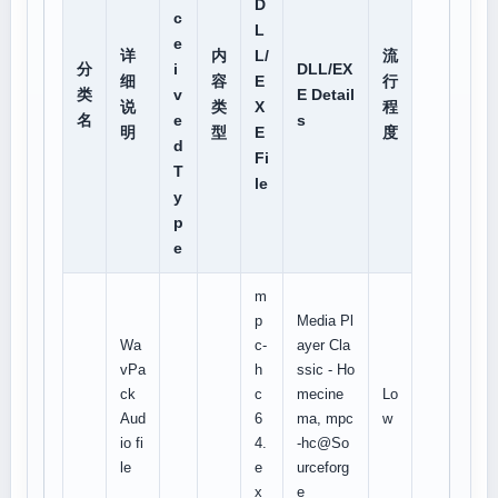
D
c
L
e
详
内
L/
流
分
i
DLL/EX
细
容
E
行
类
v
E Detail
说
类
X
程
名
e
s
明
型
E
度
d
Fi
T
le
y
p
e
m
p
Media Pl
Wa
c-
ayer Cla
vPa
h
ssic - Ho
ck
c
mecine
Lo
Aud
6
ma, mpc
w
io fi
4.
-hc@So
le
e
urceforg
x
e