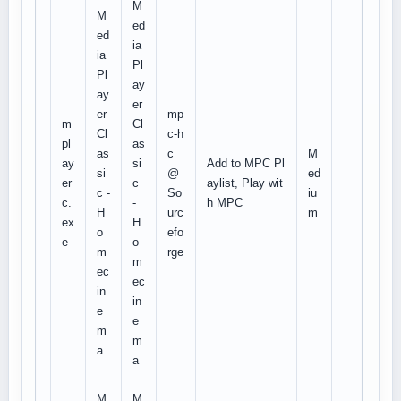
M
M
ed
ed
ia
ia
Pl
Pl
ay
ay
er
er
mp
m
Cl
Cl
c-h
pl
as
as
c
M
ay
si
Add to MPC Pl
si
@
ed
er
c
aylist, Play wit
c -
So
iu
c.
-
h MPC
H
urc
m
ex
H
o
efo
e
o
m
rge
m
ec
ec
in
in
e
e
m
m
a
a
M
M