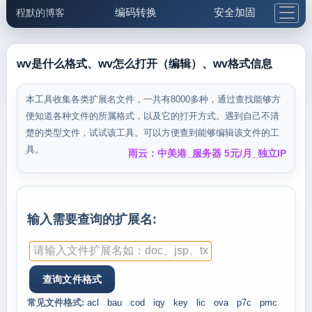
编码转换
安全加固
程默的博客
格式化与前端
网络工具
IP与域名
邮件工具
生活便民
更多工具
wv是什么格式、wv怎么打开（编辑）、wv格式信息
5.1支付宝大红包
本工具收集各类扩展名文件，一共有8000多种，通过查找能够方
便知道各种文件的所属格式，以及它的打开方式。遇到自己不清
楚的类型文件，试试该工具。可以方便查到能够编辑该文件的工
具。
雨云：中美港_服务器 5元/月_独立IP
输入需要查询的扩展名:
常见文件格式:
acl
bau
cod
iqy
key
lic
ova
p7c
pmc