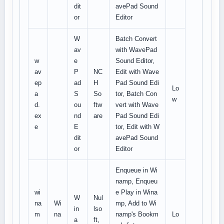
dit
avePad Sound
or
Editor
W
Batch Convert
av
with WavePad
w
e
Sound Editor,
av
P
NC
Edit with Wave
ep
ad
H
Pad Sound Edi
Lo
a
S
So
tor, Batch Con
w
d.
ou
ftw
vert with Wave
ex
nd
are
Pad Sound Edi
e
E
tor, Edit with W
dit
avePad Sound
or
Editor
Enqueue in Wi
namp, Enqueu
wi
e Play in Wina
W
Nul
na
Wi
mp, Add to Wi
in
lso
m
na
namp's Bookm
Lo
a
ft,