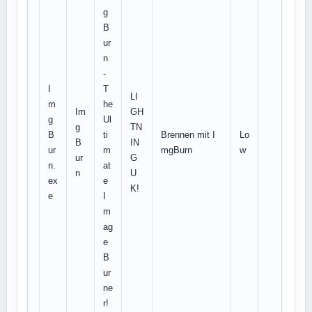
g
B
ur
n
-
I
T
LI
m
he
Im
GH
g
Ul
g
TN
B
ti
Brennen mit I
Lo
B
IN
ur
m
mgBurn
w
ur
G
n.
at
n
U
ex
e
K!
e
I
m
ag
e
B
ur
ne
r!