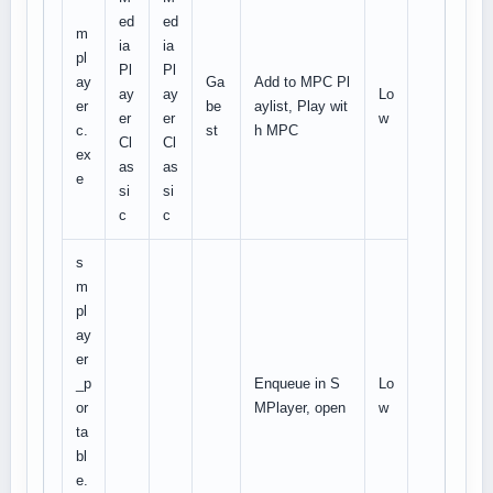
ed
ed
m
ia
ia
pl
Pl
Pl
ay
Ga
Add to MPC Pl
ay
ay
Lo
er
be
aylist, Play wit
er
er
w
c.
st
h MPC
Cl
Cl
ex
as
as
e
si
si
c
c
s
m
pl
ay
er
_p
Enqueue in S
Lo
or
MPlayer, open
w
ta
bl
e.