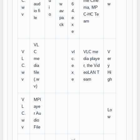
C.
d
me Cine
aud
w
6
w
w
i
ma, MP
io fi
av
4.
v
o
C-HC Te
le
pa
e
am
ck
x
e
VL
V
C
vl
VLC me
V
L
me
c.
dia playe
er
C.
dia
e
r, the Vid
y
w
file
x
eoLAN T
Hi
v
(.w
e
eam
gh
v)
V
MPl
L
aye
Lo
C.
r Au
w
w
dio
v
File