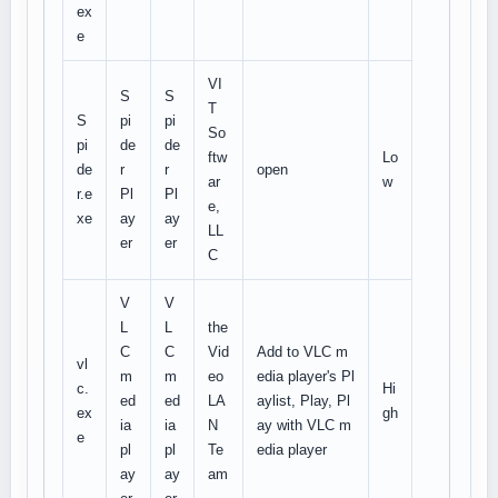
ex
e
VI
S
S
T
S
pi
pi
So
pi
de
de
ftw
Lo
de
r
r
open
ar
w
r.e
Pl
Pl
e,
xe
ay
ay
LL
er
er
C
V
V
L
L
the
C
C
Vid
Add to VLC m
vl
m
m
eo
edia player's Pl
c.
Hi
ed
ed
LA
aylist, Play, Pl
ex
gh
ia
ia
N
ay with VLC m
e
pl
pl
Te
edia player
ay
ay
am