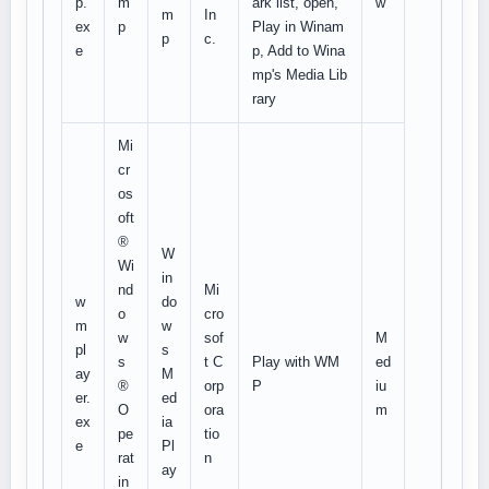
p.
m
ark list, open,
w
m
In
ex
p
Play in Winam
p
c.
e
p, Add to Wina
mp's Media Lib
rary
Mi
cr
os
oft
®
W
Wi
in
nd
Mi
w
do
o
cro
m
w
w
sof
M
pl
s
s
t C
Play with WM
ed
ay
M
®
orp
P
iu
er.
ed
O
ora
m
ex
ia
pe
tio
e
Pl
rat
n
ay
in