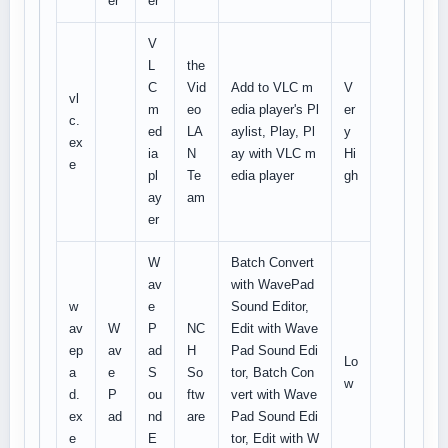
er
er
V
L
the
C
Vid
Add to VLC m
V
vl
m
eo
edia player's Pl
er
c.
ed
LA
aylist, Play, Pl
y
ex
ia
N
ay with VLC m
Hi
e
pl
Te
edia player
gh
ay
am
er
W
Batch Convert
av
with WavePad
w
e
Sound Editor,
av
W
P
NC
Edit with Wave
ep
av
ad
H
Pad Sound Edi
Lo
a
e
S
So
tor, Batch Con
w
d.
P
ou
ftw
vert with Wave
ex
ad
nd
are
Pad Sound Edi
e
E
tor, Edit with W