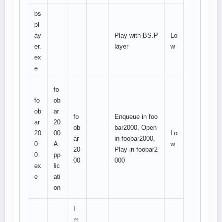
bs
pl
ay
Play with BS.P
Lo
er.
layer
w
ex
e
fo
fo
ob
ob
ar
fo
Enqueue in foo
ar
20
ob
bar2000, Open
20
00
Lo
ar
in foobar2000,
0
A
w
20
Play in foobar2
0.
pp
00
000
ex
lic
e
ati
on
I
m