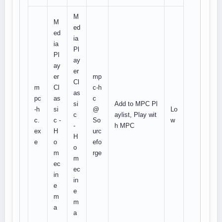
M
M
ed
ed
ia
ia
Pl
Pl
ay
ay
er
er
mp
Cl
m
Cl
c-h
as
pc
as
c
si
Add to MPC Pl
-h
si
@
Lo
c
aylist, Play wit
c.
c -
So
w
-
h MPC
ex
H
urc
H
e
o
efo
o
m
rge
m
ec
ec
in
in
e
e
m
m
a
a