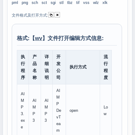
pml
png
sch
sct
sgi
stl
tbz
tif
vss
wlz
xlk
文件格式及打开方式:
格式:【
wv
】文件打开编辑方式信息:
执
产
详
开
流
行
品
细
发
行
执行方式
程
名
说
公
程
序
称
明
司
度
AI
AI
M
M
AI
AI
P
P
M
M
Lo
De
open
3.
P
P
w
vT
ex
3
3
ea
e
m