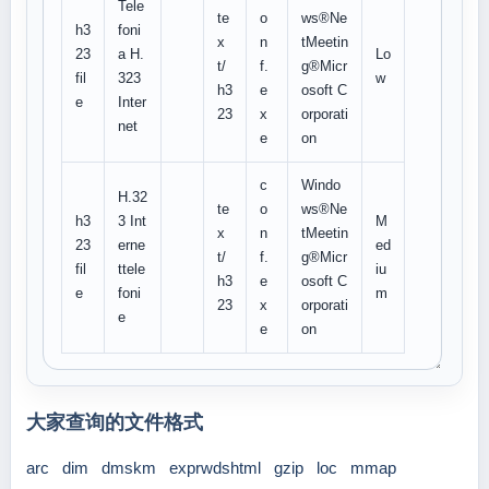
Tele
te
o
ws®Ne
h3
foni
x
n
tMeetin
23
a H.
Lo
t/
f.
g®Micr
fil
323
w
h3
e
osoft C
e
Inter
23
x
orporati
net
e
on
c
Windo
H.32
te
o
ws®Ne
h3
3 Int
M
x
n
tMeetin
23
erne
ed
t/
f.
g®Micr
fil
ttele
iu
h3
e
osoft C
e
foni
m
23
x
orporati
e
e
on
大家查询的文件格式
arc
dim
dmskm
exprwdshtml
gzip
loc
mmap