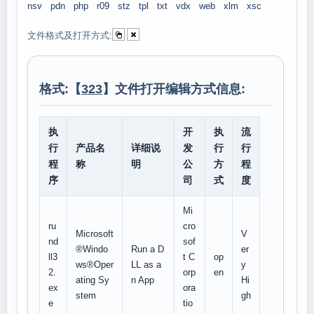
nsv
pdn
php
r09
stz
tpl
txt
vdx
web
xlm
xsc
文件格式及打开方式:
格式:【
323
】文件打开编辑方式信息:
执
开
执
流
行
产品名
详细说
发
行
行
程
称
明
公
方
程
序
司
式
度
Mi
ru
cro
Microsoft
V
nd
sof
®Windo
Run a D
er
ll3
t C
op
ws®Oper
LL as a
y
2.
orp
en
ating Sy
n App
Hi
ex
ora
stem
gh
e
tio