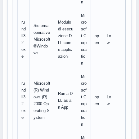
n
Mi
ru
Modulo
cro
Sistema
nd
di esecu
sof
operativo
ll3
zione D
t C
op
Lo
Microsoft
2.
LL com
orp
en
w
®Windo
ex
e applic
ora
ws
e
azioni
tio
n
Mi
ru
Microsoft
cro
nd
(R) Wind
sof
Run a D
ll3
ows (R)
t C
op
Lo
LL as a
2.
2000 Op
orp
en
w
n App
ex
erating S
ora
e
ystem
tio
n
Mi