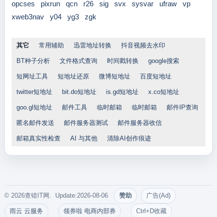
opcses
pixrun
qcn
r26
sig
svx
sysvar
ufraw
vp
xweb3nav
y04
yg3
zgk
其它
常用辅助
迅雷地址转换
抖音视频去水印
BT种子分析
文件格式查询
时间戳转换
google搜索
短网址工具
短地址还原
微博短地址
百度短地址
twitter短地址
bit.do短地址
is.gd短地址
x.co短地址
goo.gl短地址
邮件工具
临时邮箱
临时邮箱
邮件IP查询
匿名邮件发送
邮件服务器测试
邮件服务器收信
邮箱真实性检查
AI 与其他
清除AI创作痕迹
© 2026查错IT网. Update:2026-08-06
赞助
广告(Ad)
雨云 云服务
领券啦 电商内部券
Ctrl+D收藏