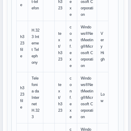
t-tel
h3
e
osoft C
e
efon
23
x
orporati
e
on
c
Windo
H.32
te
o
ws®Ne
V
h3
3 Int
x
n
tMeetin
er
23
erne
t/
f.
g®Micr
y
fil
t Tel
h3
e
osoft C
Hi
e
eph
23
x
orporati
gh
ony
e
on
Tele
c
Windo
foni
te
o
ws®Ne
h3
a da
x
n
tMeetin
23
Lo
Inter
t/
f.
g®Micr
fil
w
net
h3
e
osoft C
e
H.32
23
x
orporati
3
e
on
c
Windo