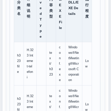
分
v
DLL/E
细
容
E
行
类
e
XE De
说
类
X
程
名
d
tails
明
型
E
度
T
Fi
y
le
p
e
c
Windo
H.32
te
o
ws®Ne
h3
3 Int
x
n
tMeetin
23
erne
Lo
t/
f.
g®Micr
fil
t-tel
w
h3
e
osoft C
e
efon
23
x
orporati
i
e
on
c
Windo
H.32
te
o
ws®Ne
h3
3 Int
x
n
tMeetin
23
Lo
erne
t/
f.
g®Micr
fil
w