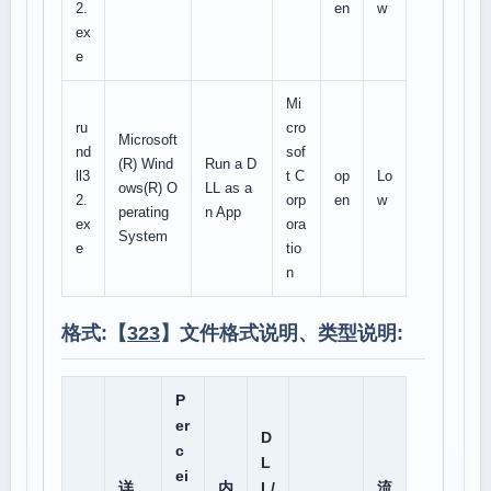
2.
en
w
ex
e
Mi
ru
cro
Microsoft
nd
sof
(R) Wind
Run a D
ll3
t C
op
Lo
ows(R) O
LL as a
2.
orp
en
w
perating
n App
ex
ora
System
e
tio
n
格式:【
323
】文件格式说明、类型说明:
P
er
D
c
L
ei
详
内
L/
流