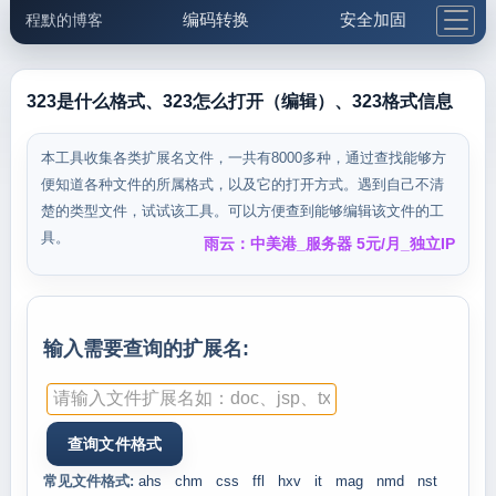
编码转换
安全加固
程默的博客
格式化与前端
网络工具
IP与域名
邮件工具
生活便民
更多工具
323是什么格式、323怎么打开（编辑）、323格式信息
5.1支付宝大红包
本工具收集各类扩展名文件，一共有8000多种，通过查找能够方
便知道各种文件的所属格式，以及它的打开方式。遇到自己不清
楚的类型文件，试试该工具。可以方便查到能够编辑该文件的工
具。
雨云：中美港_服务器 5元/月_独立IP
输入需要查询的扩展名:
常见文件格式:
ahs
chm
css
ffl
hxv
it
mag
nmd
nst