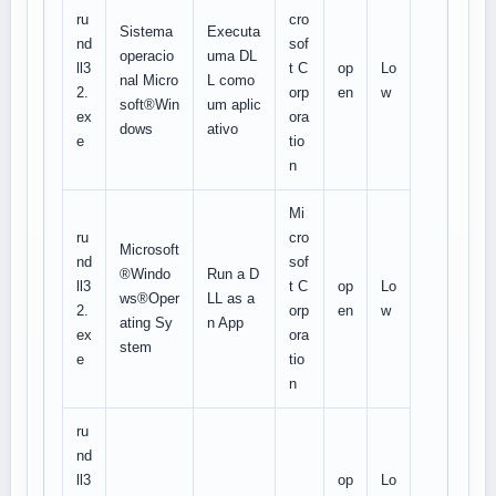
ru
cro
Sistema
Executa
nd
sof
operacio
uma DL
ll3
t C
op
Lo
nal Micro
L como
2.
orp
en
w
soft®Win
um aplic
ex
ora
dows
ativo
e
tio
n
Mi
ru
cro
Microsoft
nd
sof
®Windo
Run a D
ll3
t C
op
Lo
ws®Oper
LL as a
2.
orp
en
w
ating Sy
n App
ex
ora
stem
e
tio
n
ru
nd
ll3
op
Lo