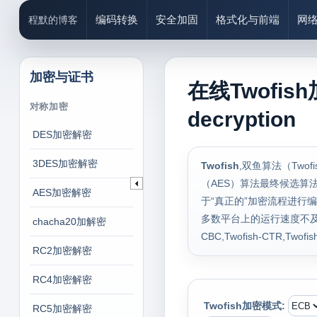
编码转换
安全加固
格式化与前端
网
程默的博客
加密与证书
在线Twofish
对称加密
decryption
DES加密解密
3DES加密解密
Twofish
,双鱼算法（Two
（AES）算法最终候选
AES加密解密
于“真正的”加密流程进行
多数平台上的运行速度不及最终获
chacha20加解密
CBC,Twofish-CTR,Twofis
RC2加密解密
RC4加密解密
Twofish加密模式:
RC5加密解密