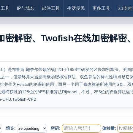
络工具
IP与域名
邮件工具
生活便民
更多工具
5.1支
加密解密、Twofish在线加密解密、Twof
fish）是布鲁斯·施奈尔带领的项目组于1998年研发的区块加密算法。美国
算法之一，但最终并未当选高级加密标准算法。双鱼算法的标志性特点是它
编排并作为Feistel的轮密钥使用，而另一半用于修改算法所使用的S盒。
胜的128位的AES标准算法Rijndael，不过，256位的双鱼算法运行速度却较A
h-OFB,Twofish-CFB
填充:
密码:
偏移量: