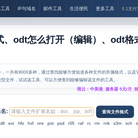
络工具
IP与域名
邮件工具
生活便民
更多工具
5.1支
式、odt怎么打开（编辑）、odt格
，一共有8000多种，通过查找能够方便知道各种文件的所属格式，以及
类型文件，试试该工具。可以方便查到能够编辑该文件的工具。
雨云：中美港_服务器 5元/月_独
名:
dll
exr
hfs
hxf
nre
pot
psd
r05
raf
rc
rm
rnk
s3m
sch