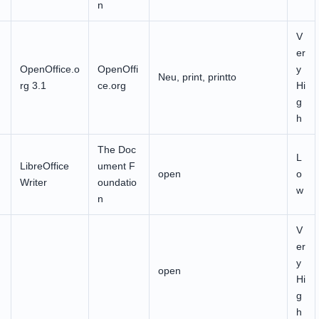
n
V
er
OpenOffice.o
OpenOffi
y
Neu, print, printto
rg 3.1
ce.org
Hi
g
h
The Doc
L
LibreOffice
ument F
open
o
Writer
oundatio
w
n
V
er
y
open
Hi
g
h