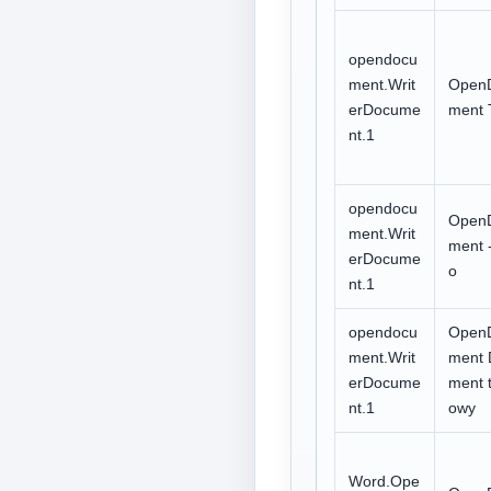
opendocu
ment.Writ
Open
erDocume
ment 
nt.1
opendocu
Open
ment.Writ
ment -
erDocume
o
nt.1
opendocu
Open
ment.Writ
ment 
erDocume
ment 
nt.1
owy
Word.Ope