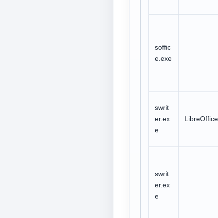
soffic
e.exe
swrit
er.ex
LibreOffice
e
swrit
er.ex
e