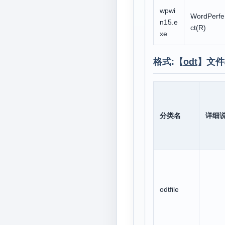
wpwi
WordPerfe
n15.e
ct(R)
xe
格式:【
odt
】文件
分类名
详细
odtfile