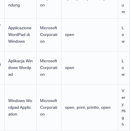
ndung
on
u
m
p
Applicazione
Microsoft
L
WordPad di
Corporati
open
o
n
Windows
on
w
Aplikacja Win
Microsoft
L
i
dows Wordp
Corporati
open
o
ad
on
w
V
er
Windows Wo
Microsoft
y
rdpad Applic
Corporati
open, print, printto, open
Hi
ation
on
g
h