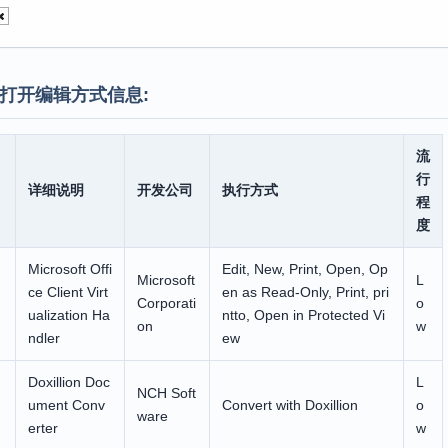
打开编辑方式信息:
流
行
详细说明
开发公司
执行方式
程
度
Microsoft Offi
Edit, New, Print, Open, Op
Microsoft
L
ce Client Virt
en as Read-Only, Print, pri
Corporati
o
ualization Ha
ntto, Open in Protected Vi
on
w
ndler
ew
Doxillion Doc
L
NCH Soft
ument Conv
Convert with Doxillion
o
ware
erter
w