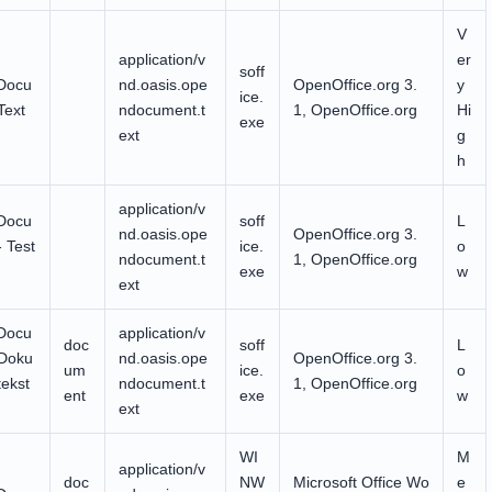
V
application/v
er
soff
Docu
nd.oasis.ope
OpenOffice.org 3.
y
ice.
Text
ndocument.t
1, OpenOffice.org
Hi
exe
ext
g
h
application/v
Docu
soff
L
nd.oasis.ope
OpenOffice.org 3.
 Test
ice.
o
ndocument.t
1, OpenOffice.org
exe
w
ext
Docu
application/v
doc
soff
L
Doku
nd.oasis.ope
OpenOffice.org 3.
um
ice.
o
tekst
ndocument.t
1, OpenOffice.org
ent
exe
w
ext
WI
M
application/v
doc
NW
Microsoft Office Wo
e