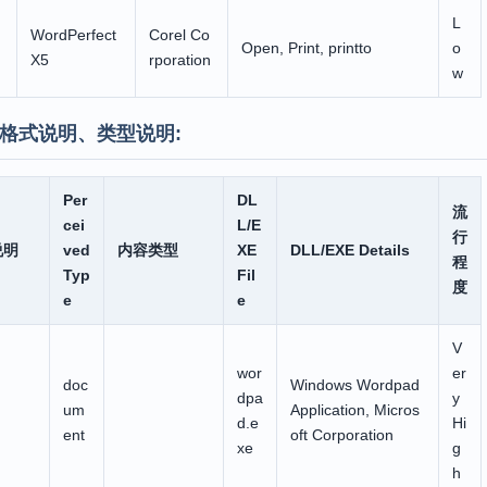
L
WordPerfect
Corel Co
Open, Print, printto
o
X5
rporation
w
格式说明、类型说明:
Per
DL
流
cei
L/E
行
说明
ved
内容类型
XE
DLL/EXE Details
程
Typ
Fil
度
e
e
V
wor
er
doc
Windows Wordpad
dpa
y
um
Application, Micros
d.e
Hi
ent
oft Corporation
xe
g
h