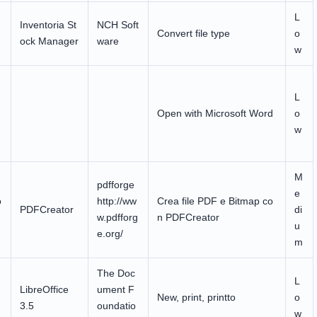
L
Inventoria St
NCH Soft
Convert file type
o
ock Manager
ware
w
L
Open with Microsoft Word
o
w
M
pdfforge
e
o
http://ww
Crea file PDF e Bitmap co
PDFCreator
di
w.pdfforg
n PDFCreator
u
e.org/
m
The Doc
L
LibreOffice
ument F
New, print, printto
o
3.5
oundatio
w