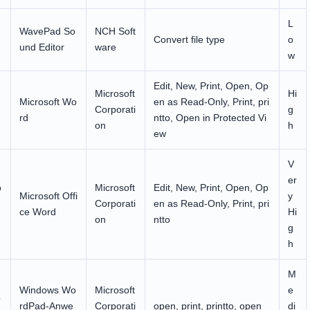
L
WavePad So
NCH Soft
Convert file type
o
und Editor
ware
w
Edit, New, Print, Open, Op
Microsoft
Hi
Microsoft Wo
en as Read-Only, Print, pri
Corporati
g
rd
ntto, Open in Protected Vi
on
h
ew
V
er
o
Microsoft
Edit, New, Print, Open, Op
Microsoft Offi
y
Corporati
en as Read-Only, Print, pri
ce Word
Hi
on
ntto
g
h
M
Windows Wo
Microsoft
e
o
rdPad-Anwe
Corporati
open, print, printto, open
di