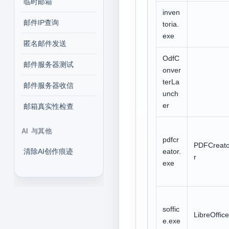
临时邮箱
inven
邮件IP查询
toria.
exe
匿名邮件发送
OdfC
邮件服务器测试
onver
terLa
邮件服务器收信
unch
er
邮箱真实性检查
AI 与其他
pdfcr
PDFCreat
清除AI创作痕迹
eator.
r
exe
soffic
LibreOffice
e.exe