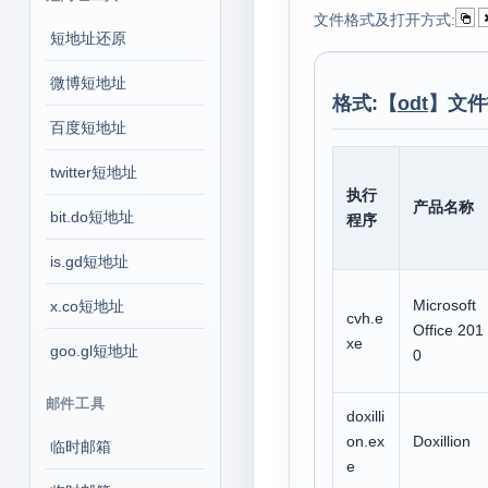
文件格式及打开方式:
短地址还原
微博短地址
格式:【
odt
】文件
百度短地址
twitter短地址
执行
产品名称
bit.do短地址
程序
is.gd短地址
Microsoft
x.co短地址
cvh.e
Office 201
xe
goo.gl短地址
0
邮件工具
doxilli
on.ex
Doxillion
临时邮箱
e