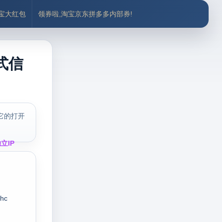
付宝大红包
领券啦,淘宝京东拼多多内部券!
式信
它的打开
立IP
shc