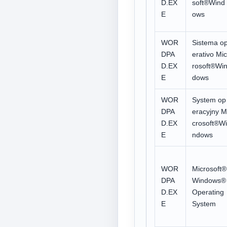
D.EX
soft®Wind
E
ows
WOR
Sistema o
DPA
erativo Mic
D.EX
rosoft®Wi
E
dows
WOR
System op
DPA
eracyjny M
D.EX
crosoft®Wi
E
ndows
WOR
Microsoft®
DPA
Windows®
D.EX
Operating
E
System