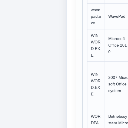
wave
pad.e
WavePad
xe
WIN
Microsoft
WOR
Office 201
D.EX
0
E
WIN
2007 Micr
WOR
soft Office
D.EX
system
E
WOR
Betriebssy
DPA
stem Micr