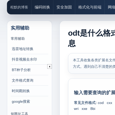
编码转换
安全加固
格式化与前端
网
程默的博客
实用辅助
odt是什么格
常用辅助
息
迅雷地址转换
抖音视频去水印
本工具收集各类扩展名文件
方式。遇到自己不清楚的
BT种子分析
文件格式查询
时间戳转换
输入需要查询的扩展
google搜索
常见文件格式:
cod
cxx
wri
xxe
8bi
短网址工具