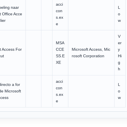
acci
eling naar
L
con
t Office Acce
o
s.ex
lier
w
e
V
MSA
er
t Access For
CCE
Microsoft Access, Mic
y
cut
SS.E
rosoft Corporation
Hi
XE
g
h
acci
irecto a for
L
con
de Microsoft
o
s.ex
ccess
w
e