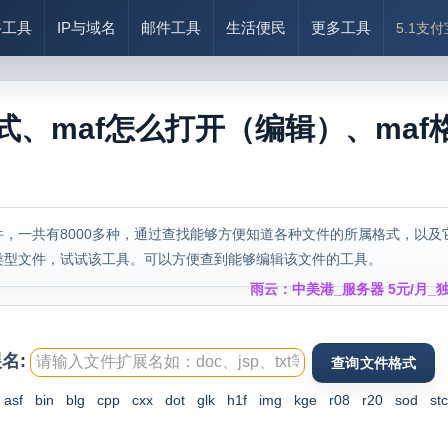
络工具
IP与域名
邮件工具
生活便民
更多工具
5.1支
式、maf怎么打开（编辑）、maf
，一共有8000多种，通过查找能够方便知道各种文件的所属格式，以及
类型文件，试试该工具。可以方便查到能够编辑该文件的工具。
雨云：中美港_服务器 5元/月_独
名:
asf
bin
blg
cpp
cxx
dot
glk
h1f
img
kge
r08
r20
sod
stc