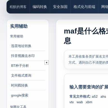
编码转换
安全加固
格式化与前端
网
程默的博客
实用辅助
maf是什么格
常用辅助
息
迅雷地址转换
抖音视频去水印
本工具收集各类扩展名文件
方式。遇到自己不清楚的
BT种子分析
文件格式查询
时间戳转换
输入需要查询的扩展
google搜索
常见文件格式:
a52
ahs
vtx
wab
xbm
短网址工具