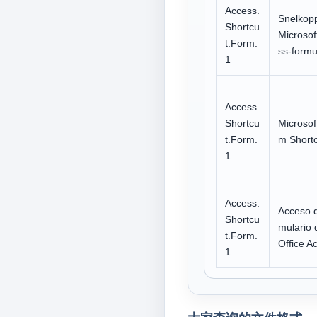
Access.
Snelkopp
Shortcu
Microsof
t.Form.
ss-formu
1
Access.
Shortcu
Microsof
t.Form.
m Short
1
Access.
Acceso d
Shortcu
mulario 
t.Form.
Office A
1