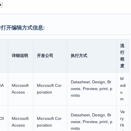
打开编辑方式信息:
流
行
详细说明
开发公司
执行方式
程
度
M
Datasheet, Design, Br
®A
Microsoft
Microsoft Cor
edi
owse, Preview, print, p
Access
poration
u
rintto
m
Ve
Datasheet, Design, Br
 Of
Microsoft
Microsoft Cor
ry
owse, Preview, print, p
Access
poration
Hi
rintto