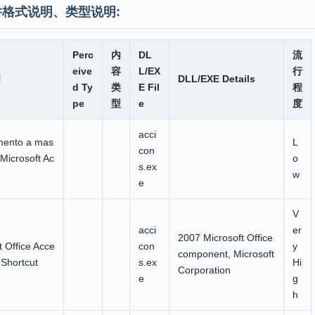
件格式说明、类型说明:
Perc
内
DL
流
eive
容
L/EX
行
明
DLL/EXE Details
d Ty
类
E Fil
程
pe
型
e
度
acci
mento a mas
L
con
 Microsoft Ac
o
s.ex
w
e
V
acci
er
2007 Microsoft Office
t Office Acce
con
y
component, Microsoft
Shortcut
s.ex
Hi
Corporation
e
g
h