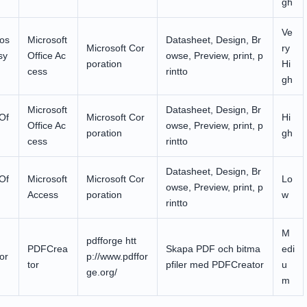
gh
Ve
os
Microsoft
Datasheet, Design, Br
Microsoft Cor
ry
sy
Office Ac
owse, Preview, print, p
poration
Hi
cess
rintto
gh
Microsoft
Datasheet, Design, Br
 Of
Microsoft Cor
Hi
Office Ac
owse, Preview, print, p
poration
gh
cess
rintto
Datasheet, Design, Br
 Of
Microsoft
Microsoft Cor
Lo
owse, Preview, print, p
Access
poration
w
rintto
M
pdfforge htt
PDFCrea
Skapa PDF och bitma
edi
or
p://www.pdffor
tor
pfiler med PDFCreator
u
ge.org/
m