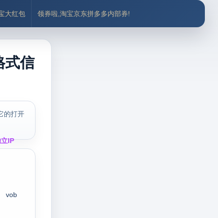
付宝大红包
领券啦,淘宝京东拼多多内部券!
格式信
它的打开
立IP
vob