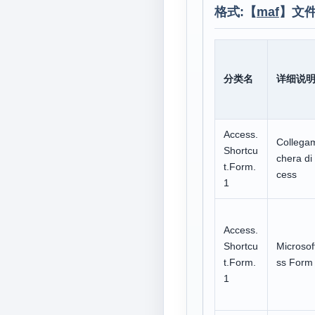
格式:【
maf
】文
分类名
详细说
Access.
Collega
Shortcu
chera di
t.Form.
cess
1
Access.
Shortcu
Microsof
t.Form.
ss Form 
1