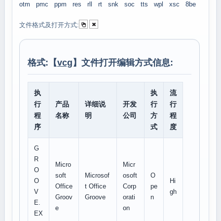
otm
pmc
ppm
res
rll
rt
snk
soc
tts
wpl
xsc
8be
文件格式及打开方式:
格式:【
vcg
】文件打开编辑方式信息:
执
执
流
行
产品
详细说
开发
行
行
程
名称
明
公司
方
程
序
式
度
G
R
Micro
Micr
O
soft
Microsof
osoft
O
O
Hi
Office
t Office
Corp
pe
V
gh
Groov
Groove
orati
n
E.
e
on
EX