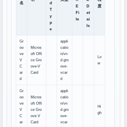
名
d
E
D
度
T
Fi
et
y
le
ai
p
ls
e
Gr
appli
oo
Micros
catio
ve
oft Offi
n/vn
Lo
V
ce Gro
d.gro
w
C
ove-V
ove-
ar
Card
vcar
d
d
Gr
appli
oo
Micros
catio
ve
oft Offi
n/vn
Hi
V
ce Gro
d.gro
gh
C
ove V
ove-
ar
Card
vcar