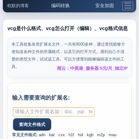
编码转换
安全加固
程默的博客
格式化与前端
网络工具
IP与域名
邮件工具
生活便民
更多工具
vcg是什么格式、vcg怎么打开（编辑）、vcg格式信息
5.1支付宝大红包
本工具收集各类扩展名文件，一共有8000多种，通过查找能够方
便知道各种文件的所属格式，以及它的打开方式。遇到自己不清
楚的类型文件，试试该工具。可以方便查到能够编辑该文件的工
具。
雨云：中美港_服务器 5元/月_独立IP
输入需要查询的扩展名:
常见文件格式:
adn
bat
cxx
h1f
hol
kgb
m2p
mau