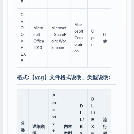
E
G
R
Micr
O
Micro
Microsof
osoft
O
O
soft
t ShareP
Hi
Corp
pe
V
Office
oint Wor
gh
orati
n
E.
2010
kspace
on
EX
E
格式:【
vcg
】文件格式说明、类型说明:
P
D
er
D
L
c
L
L/
ei
L/
E
流
分
v
详细说
内容
E
X
行
类
e
明
类型
X
E
程