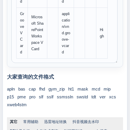
d
d
Gr
appli
Micros
oo
catio
oft Sha
ve
n/vn
rePoint
Hi
V
d.gro
Works
gh
C
ove-
pace V
ar
vcar
Card
d
d
大家查询的文件格式
apln
bas
cap
fhd
gym_zip
ht1
mask
mcd
mip
p15
pme
pro
slf
sslf
ssmssln
swstd
tdt
ver
xcs
xweb4stm
其它
常用辅助
迅雷地址转换
抖音视频去水印