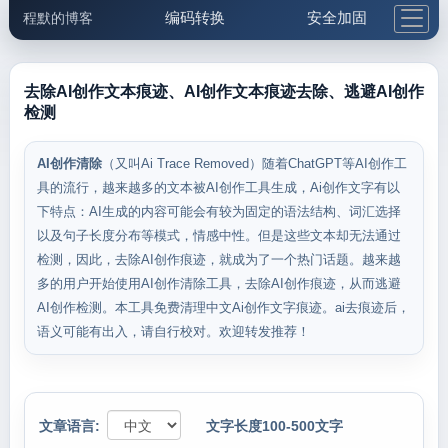
编码转换
安全加固
程默的博客
格式化与前端
网络工具
IP与域名
邮件工具
生活便民
更多工具
去除AI创作文本痕迹、AI创作文本痕迹去除、逃避AI创作
检测
5.1支付宝大红包
AI创作清除
（又叫Ai Trace Removed）随着ChatGPT等AI创作工
具的流行，越来越多的文本被AI创作工具生成，Ai创作文字有以
下特点：AI生成的内容可能会有较为固定的语法结构、词汇选择
以及句子长度分布等模式，情感中性。但是这些文本却无法通过
检测，因此，去除AI创作痕迹，就成为了一个热门话题。越来越
多的用户开始使用AI创作清除工具，去除AI创作痕迹，从而逃避
AI创作检测。本工具免费清理中文Ai创作文字痕迹。ai去痕迹后，
语义可能有出入，请自行校对。欢迎转发推荐！
文章语言:
文字长度100-500文字