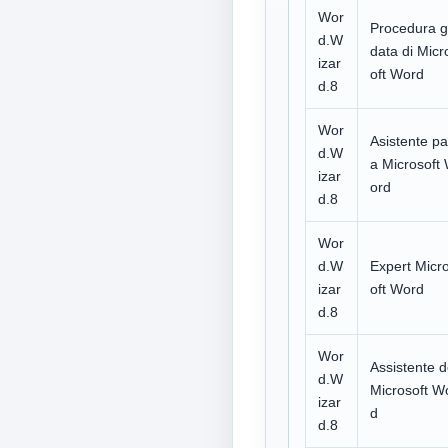
Wor
Procedura g
d.W
data di Micr
izar
oft Word
d.8
Wor
Asistente pa
d.W
a Microsoft
izar
ord
d.8
Wor
d.W
Expert Micr
izar
oft Word
d.8
Wor
Assistente 
d.W
Microsoft W
izar
d
d.8