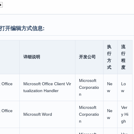
打开编辑方式信息:
执
流
行
行
详细说明
开发公司
方
程
式
度
Microsoft
 Office
Microsoft Office Client Vir
Ne
Lo
Corporatio
tualization Handler
w
w
n
Microsoft
Ver
 Office
Ne
Microsoft Word
Corporatio
y Hi
w
n
gh