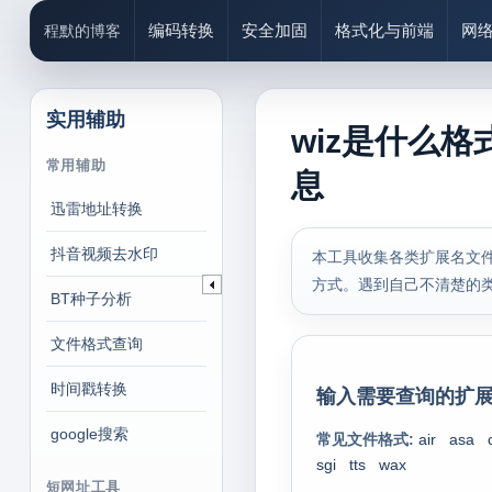
编码转换
安全加固
格式化与前端
网
程默的博客
实用辅助
wiz是什么格
常用辅助
息
迅雷地址转换
抖音视频去水印
本工具收集各类扩展名文件
方式。遇到自己不清楚的
BT种子分析
文件格式查询
时间戳转换
输入需要查询的扩展
google搜索
常见文件格式:
air
asa
sgi
tts
wax
短网址工具