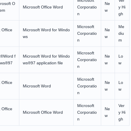
Microsoft
Ver
rosoft O
Ne
Microsoft Office Word
Corporatio
y Hi
tem
w
n
gh
Microsoft
Me
 Office
Microsoft Word for Windo
Ne
Corporatio
diu
ws
w
n
m
Microsoft
t®Word f
Microsoft Word for Windo
Ne
Lo
Corporatio
ows®97
ws®97 application file
w
w
n
Microsoft
 Office
Ne
Lo
Microsoft Word
Corporatio
w
w
n
Microsoft
Ver
 Office
Ne
Microsoft Office Word
Corporatio
y Hi
w
n
gh