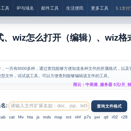
络工具
IP与域名
邮件工具
生活便民
更多工具
5.1支
式、wiz怎么打开（编辑）、wiz格
，一共有8000多种，通过查找能够方便知道各种文件的所属格式，以及
类型文件，试试该工具。可以方便查到能够编辑该文件的工具。
雨云：中美港_服务器 5元/月_独
名:
cab
cat
f4v
hta
js
mds
msp
nct
nhf
p7s
pxr
qtl
r02
r28