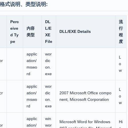
格式说明、类型说明:
Perc
DL
流
eive
内容
L/E
行
DLL/EXE Details
d Ty
类型
XE
程
pe
File
度
applic
wor
L
or
ation/
dic
o
mswo
on.
w
rd
exe
applic
wor
L
cr
ation/
dic
2007 Microsoft Office compo
o
mswo
on.
nent, Microsoft Corporation
w
rd
exe
applic
win
Microsoft Word for Windows
Hi
or
ation/
wor