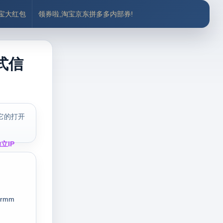
付宝大红包
领券啦,淘宝京东拼多多内部券!
式信
它的打开
立IP
rmm