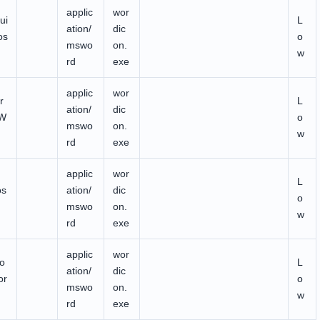
applic
wor
ui
L
ation/
dic
os
o
mswo
on.
w
rd
exe
applic
wor
r
L
ation/
dic
 W
o
mswo
on.
w
rd
exe
applic
wor
L
os
ation/
dic
o
mswo
on.
w
rd
exe
applic
wor
do
L
ation/
dic
or
o
mswo
on.
w
rd
exe