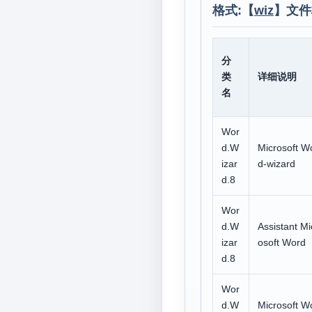
格式:【
wiz
】文件
分
类
详细说明
名
Wor
d.W
Microsoft W
izar
d-wizard
d.8
Wor
d.W
Assistant Mi
izar
osoft Word
d.8
Wor
d.W
Microsoft W