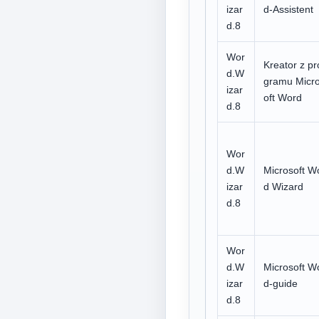
izar
d-Assistent
d.8
Wor
Kreator z pr
d.W
gramu Micr
izar
oft Word
d.8
Wor
d.W
Microsoft W
izar
d Wizard
d.8
Wor
d.W
Microsoft W
izar
d-guide
d.8