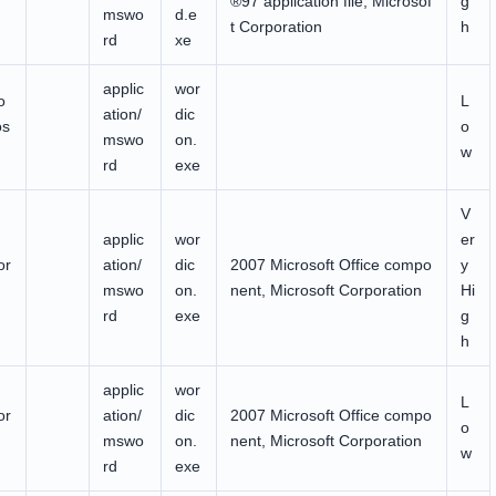
®97 application file, Microsof
g
mswo
d.e
t Corporation
h
rd
xe
applic
wor
o
L
ation/
dic
os
o
mswo
on.
w
rd
exe
V
applic
wor
er
or
ation/
dic
2007 Microsoft Office compo
y
mswo
on.
nent, Microsoft Corporation
Hi
rd
exe
g
h
applic
wor
L
or
ation/
dic
2007 Microsoft Office compo
o
mswo
on.
nent, Microsoft Corporation
w
rd
exe