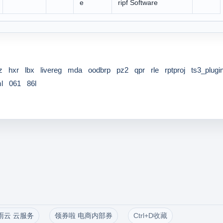
e
ripf Software
z
hxr
lbx
livereg
mda
oodbrp
pz2
qpr
rle
rptproj
ts3_plugi
l
061
86l
雨云 云服务
领券啦 电商内部券
Ctrl+D收藏