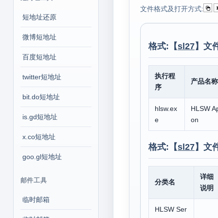
文件格式及打开方式:
短地址还原
微博短地址
格式:【
sl27
】文
百度短地址
执行程
twitter短地址
产品名称
序
bit.do短地址
hlsw.ex
HLSW App
is.gd短地址
e
on
x.co短地址
格式:【
sl27
】文
goo.gl短地址
详细
邮件工具
分类名
说明
临时邮箱
HLSW Ser