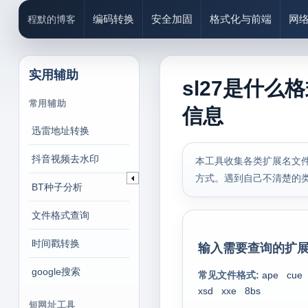
编码转换
安全加固
格式化与前端
网
程默的博客
实用辅助
sl27是什么
常用辅助
信息
迅雷地址转换
抖音视频去水印
本工具收集各类扩展名文件
方式。遇到自己不清楚的
BT种子分析
文件格式查询
时间戳转换
输入需要查询的扩展
google搜索
常见文件格式:
ape
cue
xsd
xxe
8bs
短网址工具