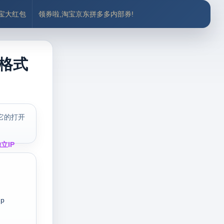
付宝大红包
领券啦,淘宝京东拼多多内部券!
7格式
它的打开
立IP
p