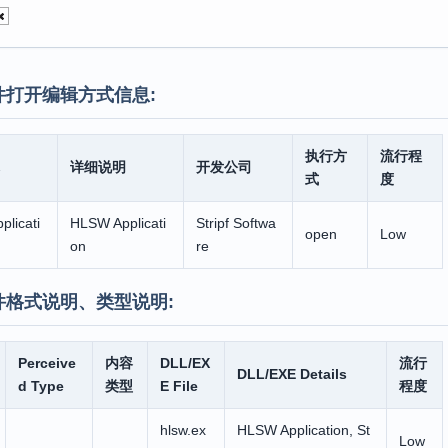
件打开编辑方式信息:
执行方
流行程
详细说明
开发公司
式
度
licati
HLSW Applicati
Stripf Softwa
open
Low
on
re
件格式说明、类型说明:
Perceive
内容
DLL/EX
流行
DLL/EXE Details
d Type
类型
E File
程度
hlsw.ex
HLSW Application, St
Low