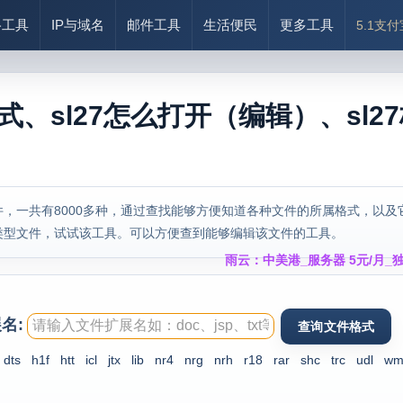
络工具
IP与域名
邮件工具
生活便民
更多工具
5.1支
格式、sl27怎么打开（编辑）、sl2
，一共有8000多种，通过查找能够方便知道各种文件的所属格式，以及
类型文件，试试该工具。可以方便查到能够编辑该文件的工具。
雨云：中美港_服务器 5元/月_独
名:
dts
h1f
htt
icl
jtx
lib
nr4
nrg
nrh
r18
rar
shc
trc
udl
wm