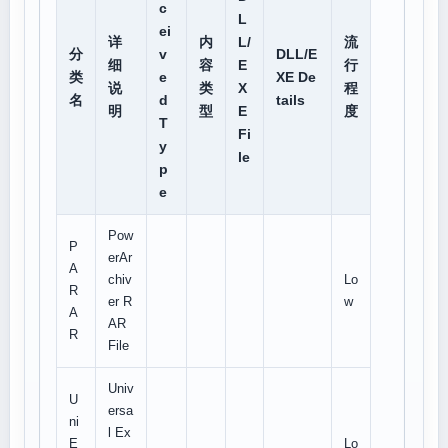
c
L
ei
详
内
L/
流
分
v
DLL/E
细
容
E
行
类
e
XE De
说
类
X
程
名
d
tails
明
型
E
度
T
Fi
y
le
p
e
Pow
P
erAr
A
chiv
Lo
R
er R
w
A
AR
R
File
Univ
U
ersa
ni
l Ex
E
Lo