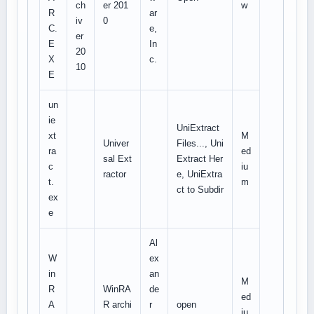
ch
er 201
w
R
ar
iv
0
C.
e,
er
E
In
20
X
c.
10
E
un
ie
UniExtract
xt
M
Univer
Files..., Uni
ra
ed
sal Ext
Extract Her
c
iu
ractor
e, UniExtra
t.
m
ct to Subdir
ex
e
Al
W
ex
in
an
M
R
WinRA
de
ed
A
R archi
r
open
iu