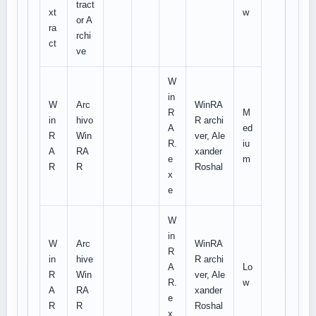
tract
xt
w
or A
ra
rchi
ct
ve
W
in
W
Arc
WinRA
R
M
in
hivo
R archi
A
ed
R
Win
ver, Ale
R.
iu
A
RA
xander
e
m
R
R
Roshal
x
e
W
in
W
Arc
WinRA
R
in
hive
R archi
A
Lo
R
Win
ver, Ale
R.
w
A
RA
xander
e
R
R
Roshal
x