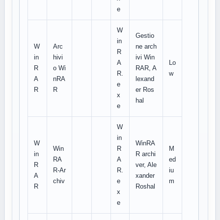
e
W
Gestio
in
W
Arc
ne arch
R
in
hivi
ivi Win
A
Lo
R
o Wi
RAR, A
R.
w
A
nRA
lexand
e
R
R
er Ros
x
hal
e
W
in
W
WinRA
Win
R
M
in
R archi
RA
A
ed
R
ver, Ale
R-Ar
R.
iu
A
xander
chiv
e
m
R
Roshal
x
e