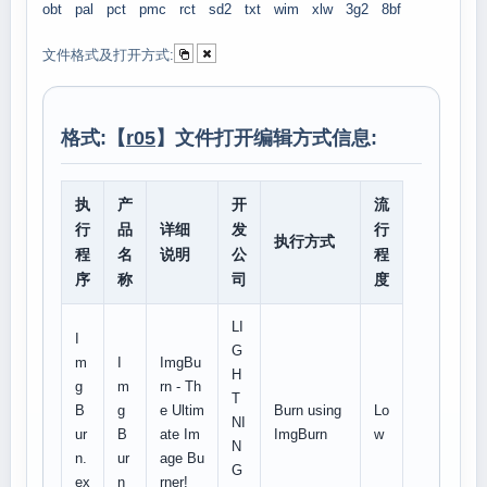
obt
pal
pct
pmc
rct
sd2
txt
wim
xlw
3g2
8bf
文件格式及打开方式:
格式:【
r05
】文件打开编辑方式信息:
执
产
开
流
行
品
详细
发
行
执行方式
程
名
说明
公
程
序
称
司
度
LI
I
G
m
I
ImgBu
H
g
m
rn - Th
T
B
g
e Ultim
Burn using
Lo
NI
ur
B
ate Im
ImgBurn
w
N
n.
ur
age Bu
G
ex
n
rner!