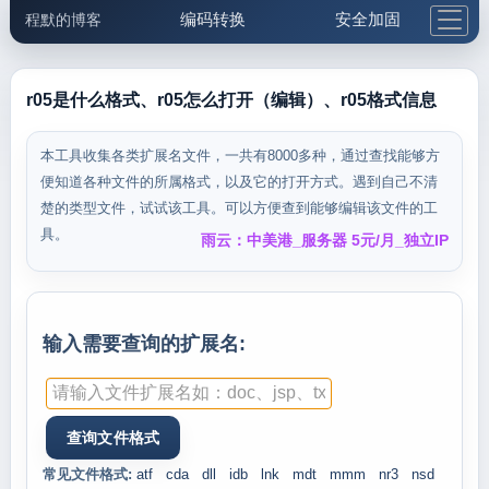
编码转换
安全加固
程默的博客
格式化与前端
网络工具
IP与域名
邮件工具
生活便民
更多工具
r05是什么格式、r05怎么打开（编辑）、r05格式信息
5.1支付宝大红包
本工具收集各类扩展名文件，一共有8000多种，通过查找能够方
便知道各种文件的所属格式，以及它的打开方式。遇到自己不清
楚的类型文件，试试该工具。可以方便查到能够编辑该文件的工
具。
雨云：中美港_服务器 5元/月_独立IP
输入需要查询的扩展名:
常见文件格式:
atf
cda
dll
idb
lnk
mdt
mmm
nr3
nsd