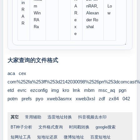
in
m
A
nRAR,
Lo
R
Win
R.
Alexan
w
A
RA
e
der Ro
R
Ra
x
shal
e
大家查询的文件格式
aca
cex
com%252fa%253ff%253d2142030098%2526pn%253dcomcast%
etd
evrc
ezconfig
img
kro
lmk
mbm
msc_aq
pgn
potm
prefs
pyo
xweb3asmx
xweb3xsl
zdf
zx84
042
其它
常用辅助
迅雷地址转换
抖音视频去水印
BT种子分析
文件格式查询
时间戳转换
google搜索
短网址工具
短地址还原
微博短地址
百度短地址