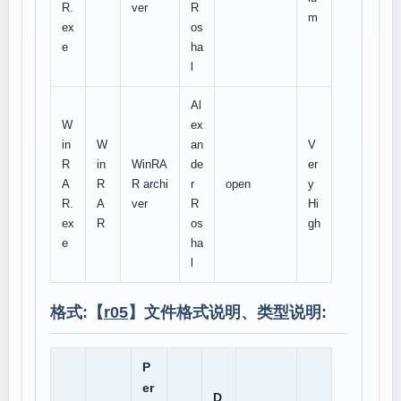
R.
ver
R
m
ex
os
e
ha
l
Al
W
ex
in
W
an
V
R
in
WinRA
de
er
A
R
R archi
r
open
y
R.
A
ver
R
Hi
ex
R
os
gh
e
ha
l
格式:【
r05
】文件格式说明、类型说明:
P
er
D