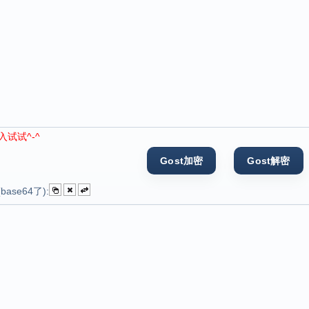
试试^-^
ase64了):