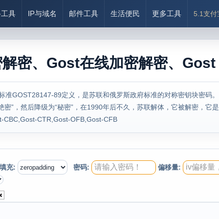
络工具
IP与域名
邮件工具
生活便民
更多工具
5.1支
密、Gost在线加密解密、Gost encry
在标准GOST28147-89定义，是苏联和俄罗斯政府标准的对称密钥块密码
密”，然后降级为“秘密”，在1990年后不久，苏联解体，它被解密，它是向
CBC,Gost-CTR,Gost-OFB,Gost-CFB
填充:
密码:
偏移量: