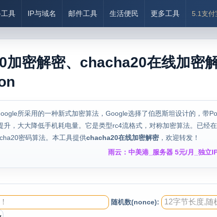
络工具
IP与域名
邮件工具
生活便民
更多工具
5.1支
0加密解密、chacha20在线加密解密、c
ion
0是Google所采用的一种新式加密算法，Google选择了伯恩斯坦设计的，带Po
提升，大大降低手机耗电量。它是类型rc4流格式，对称加密算法。已经在chrom
cha20密码算法。本工具提供
chacha20在线加密解密
，欢迎转发！
雨云：中美港_服务器 5元/月_独立IP
随机数(nonce):