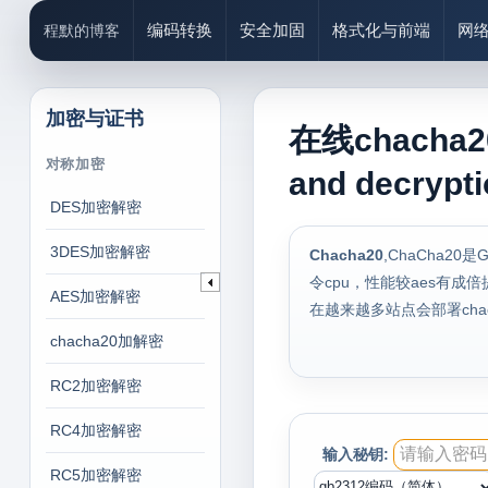
编码转换
安全加固
格式化与前端
网
程默的博客
加密与证书
在线chacha2
对称加密
and decrypt
DES加密解密
3DES加密解密
Chacha20
,ChaCha2
令cpu，性能较aes有成倍
AES加密解密
在越来越多站点会部署cha
chacha20加解密
RC2加密解密
RC4加密解密
输入秘钥:
RC5加密解密