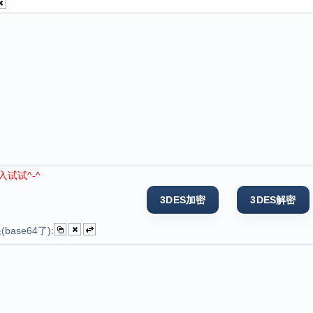
试试^-^
ase64了):