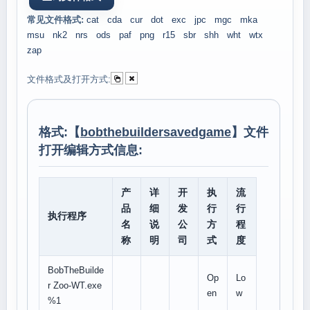
常见文件格式:
cat
cda
cur
dot
exc
jpc
mgc
mka
msu
nk2
nrs
ods
paf
png
r15
sbr
shh
wht
wtx
zap
文件格式及打开方式:
格式:【
bobthebuildersavedgame
】文件
打开编辑方式信息:
产
详
开
执
流
品
细
发
行
行
执行程序
名
说
公
方
程
称
明
司
式
度
BobTheBuilde
Op
Lo
r Zoo-WT.exe
en
w
%1