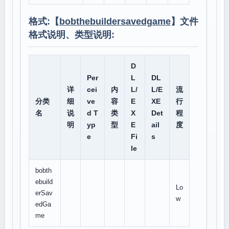
格式:【
bobthebuildersavedgame
】文件
格式说明、类型说明:
D
Per
L
DL
详
cei
内
L/
L/E
流
分类
细
ve
容
E
XE
行
名
说
d T
类
X
Det
程
明
yp
型
E
ail
度
e
Fi
s
le
bobth
ebuild
Lo
erSav
w
edGa
me