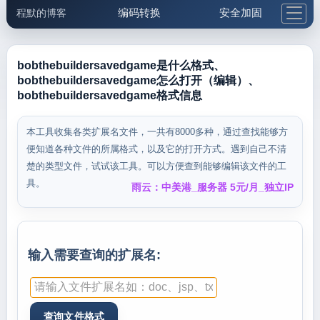
编码转换
安全加固
程默的博客
格式化与前端
网络工具
IP与域名
邮件工具
生活便民
更多工具
bobthebuildersavedgame是什么格式、
bobthebuildersavedgame怎么打开（编辑）、
5.1支付宝大红包
bobthebuildersavedgame格式信息
本工具收集各类扩展名文件，一共有8000多种，通过查找能够方
便知道各种文件的所属格式，以及它的打开方式。遇到自己不清
楚的类型文件，试试该工具。可以方便查到能够编辑该文件的工
具。
雨云：中美港_服务器 5元/月_独立IP
输入需要查询的扩展名: