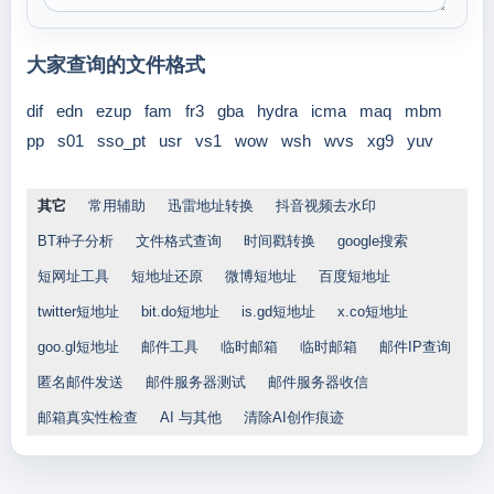
大家查询的文件格式
dif
edn
ezup
fam
fr3
gba
hydra
icma
maq
mbm
pp
s01
sso_pt
usr
vs1
wow
wsh
wvs
xg9
yuv
其它
常用辅助
迅雷地址转换
抖音视频去水印
BT种子分析
文件格式查询
时间戳转换
google搜索
短网址工具
短地址还原
微博短地址
百度短地址
twitter短地址
bit.do短地址
is.gd短地址
x.co短地址
goo.gl短地址
邮件工具
临时邮箱
临时邮箱
邮件IP查询
匿名邮件发送
邮件服务器测试
邮件服务器收信
邮箱真实性检查
AI 与其他
清除AI创作痕迹