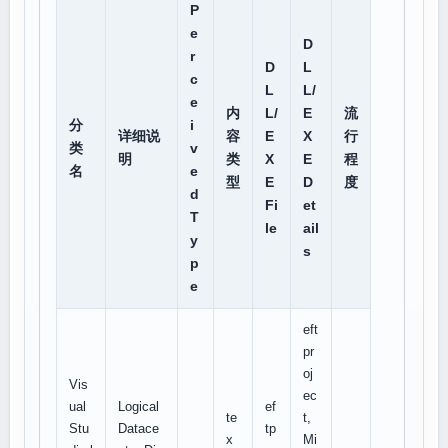
P
e
D
r
D
L
c
L
L/
e
内
L/
E
流
分
i
详细说
容
E
X
行
类
v
明
类
X
E
程
名
e
型
E
D
度
d
Fi
et
T
le
ail
y
s
p
e
eft
pr
oj
Vis
ec
ual
Logical
ef
te
t,
Stu
Datace
tp
x
Mi