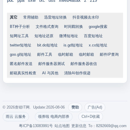
pdc
ppa
sxw
txc
uss
xweb4asax
z
z19
其它
常用辅助
迅雷地址转换
抖音视频去水印
BT种子分析
文件格式查询
时间戳转换
google搜索
短网址工具
短地址还原
微博短地址
百度短地址
twitter短地址
bit.do短地址
is.gd短地址
x.co短地址
goo.gl短地址
邮件工具
临时邮箱
临时邮箱
邮件IP查询
匿名邮件发送
邮件服务器测试
邮件服务器收信
邮箱真实性检查
AI 与其他
清除AI创作痕迹
© 2026查错IT网. Update:2026-08-06
赞助
广告(Ad)
雨云 云服务
领券啦 电商内部券
Ctrl+D收藏
粤ICP备13083991号
站点地图
更新信息
To：
8292669@qq.com