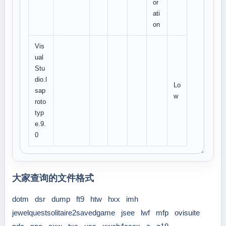
or
ati
on
Vis
ual
Stu
dio.l
Lo
sap
w
roto
typ
e.9.
0
大家查询的文件格式
dotm
dsr
dump
ft9
htw
hxx
imh
jewelquestsolitaire2savedgame
jsee
lwf
mfp
ovisuite