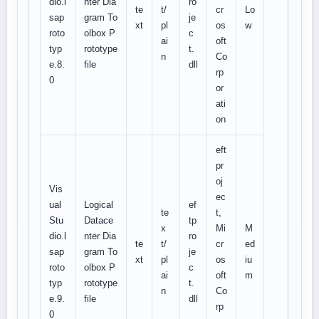
dio.l
nter Dia
ro
te
t/
cr
Lo
sap
gram To
je
xt
pl
os
w
roto
olbox P
c
ai
oft
typ
rototype
t.
n
Co
e.8.
file
dll
rp
0
or
ati
on
eft
pr
oj
Vis
ec
ual
Logical
ef
te
t,
Stu
Datace
tp
x
Mi
M
dio.l
nter Dia
ro
te
t/
cr
ed
sap
gram To
je
xt
pl
os
iu
roto
olbox P
c
ai
oft
m
typ
rototype
t.
n
Co
e.9.
file
dll
rp
0