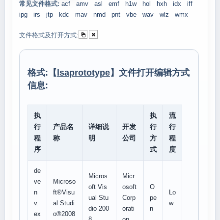
常见文件格式:
acf
amv
asl
emf
h1w
hol
hxh
idx
iff
ipg
irs
jtp
kdc
mav
nmd
pnt
vbe
wav
wlz
wmx
文件格式及打开方式:
格式:【
lsaprototype
】文件打开编辑方式
信息:
执
执
流
行
产品名
详细说
开发
行
行
程
称
明
公司
方
程
序
式
度
de
Micros
Micr
ve
Microso
oft Vis
osoft
O
n
ft®Visu
Lo
ual Stu
Corp
pe
v.
al Studi
w
dio 200
orati
n
ex
o®2008
8
on