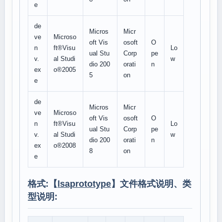
e
de
Micros
Micr
ve
Microso
oft Vis
osoft
O
n
ft®Visu
Lo
ual Stu
Corp
pe
v.
al Studi
w
dio 200
orati
n
ex
o®2005
5
on
e
de
Micros
Micr
ve
Microso
oft Vis
osoft
O
n
ft®Visu
Lo
ual Stu
Corp
pe
v.
al Studi
w
dio 200
orati
n
ex
o®2008
8
on
e
格式:【
lsaprototype
】文件格式说明、类
型说明: