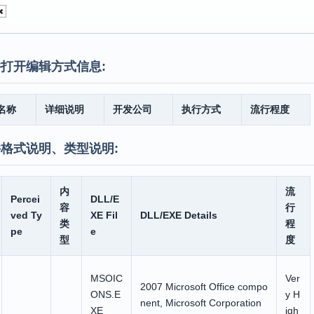
打开编辑方式信息:
名称
详细说明
开发公司
执行方式
流行程度
格式说明、类型说明:
内
流
Percei
DLL/E
容
行
ved Ty
XE Fil
DLL/EXE Details
类
程
pe
e
型
度
MSOIC
Ver
2007 Microsoft Office compo
ONS.E
y H
nent, Microsoft Corporation
XE
igh