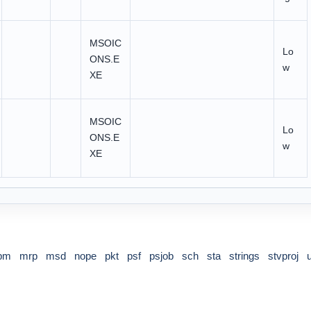
MSOIC
Lo
ONS.E
w
XE
MSOIC
Lo
ONS.E
w
XE
pm
mrp
msd
nope
pkt
psf
psjob
sch
sta
strings
stvproj
u