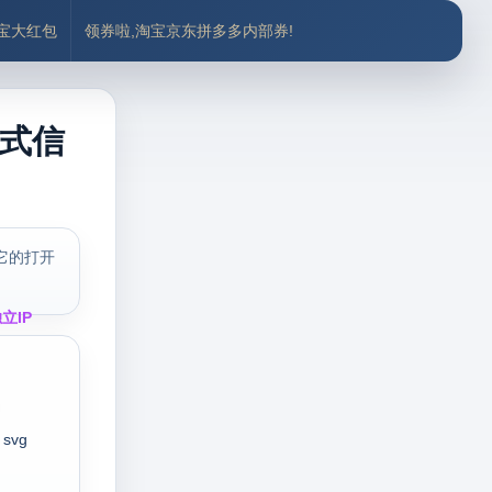
付宝大红包
领券啦,淘宝京东拼多多内部券!
格式信
它的打开
立IP
svg