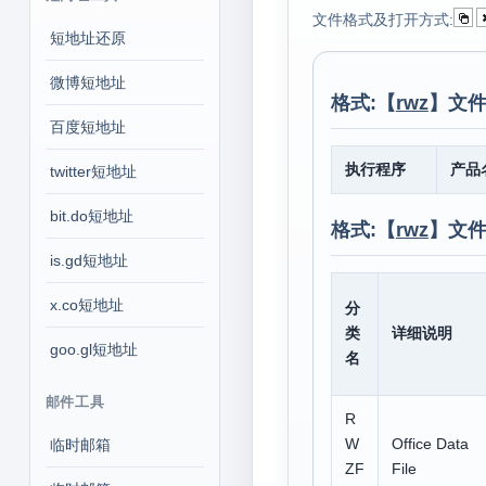
文件格式及打开方式:
短地址还原
微博短地址
格式:【
rwz
】文件
百度短地址
执行程序
产品
twitter短地址
bit.do短地址
格式:【
rwz
】文件
is.gd短地址
x.co短地址
分
类
详细说明
goo.gl短地址
名
邮件工具
R
W
Office Data
临时邮箱
ZF
File