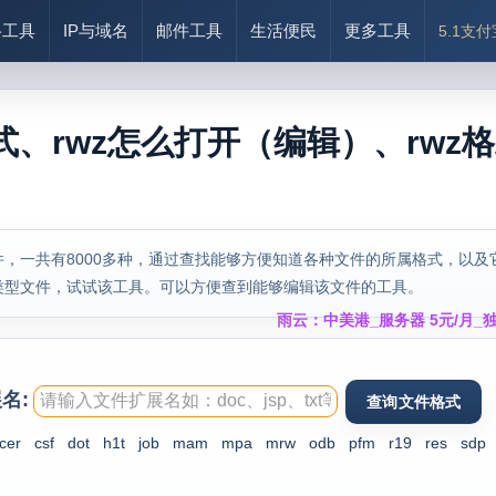
络工具
IP与域名
邮件工具
生活便民
更多工具
5.1支
式、rwz怎么打开（编辑）、rwz
，一共有8000多种，通过查找能够方便知道各种文件的所属格式，以及
类型文件，试试该工具。可以方便查到能够编辑该文件的工具。
雨云：中美港_服务器 5元/月_独
名:
cer
csf
dot
h1t
job
mam
mpa
mrw
odb
pfm
r19
res
sdp