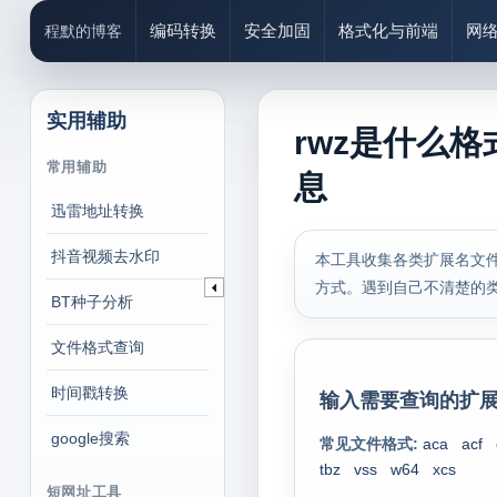
编码转换
安全加固
格式化与前端
网
程默的博客
实用辅助
rwz是什么格
常用辅助
息
迅雷地址转换
抖音视频去水印
本工具收集各类扩展名文件
方式。遇到自己不清楚的
BT种子分析
文件格式查询
时间戳转换
输入需要查询的扩展
google搜索
常见文件格式:
aca
acf
tbz
vss
w64
xcs
短网址工具