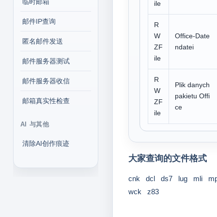
临时邮箱
ile
邮件IP查询
R
W
Office-Date
匿名邮件发送
ZF
ndatei
ile
邮件服务器测试
R
邮件服务器收信
Plik danych
W
pakietu Offi
邮箱真实性检查
ZF
ce
ile
AI 与其他
清除AI创作痕迹
大家查询的文件格式
cnk
dcl
ds7
lug
mli
m
wck
z83