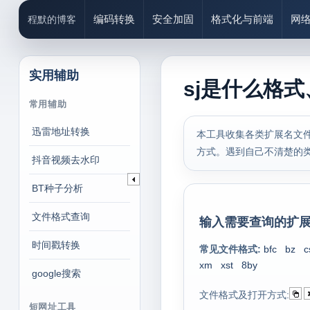
编码转换
安全加固
格式化与前端
网
程默的博客
实用辅助
sj是什么格式
常用辅助
迅雷地址转换
本工具收集各类扩展名文件
方式。遇到自己不清楚的
抖音视频去水印
BT种子分析
文件格式查询
输入需要查询的扩展
时间戳转换
常见文件格式:
bfc
bz
c
xm
xst
8by
google搜索
文件格式及打开方式:
短网址工具