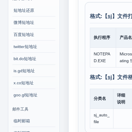
短地址还原
格式:【
sj
】文件打
微博短地址
百度短地址
执行程序
产品名
twitter短地址
NOTEPA
Micro
bit.do短地址
D.EXE
ating 
is.gd短地址
格式:【
sj
】文件
x.co短地址
goo.gl短地址
详细
分类名
说明
邮件工具
sj_auto_
临时邮箱
file