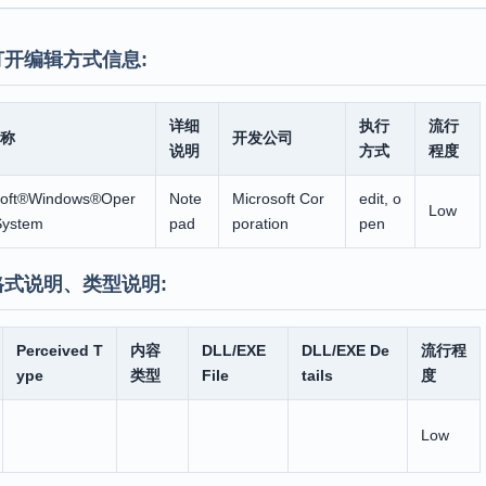
开编辑方式信息:
详细
执行
流行
称
开发公司
说明
方式
程度
soft®Windows®Oper
Note
Microsoft Cor
edit, o
Low
System
pad
poration
pen
格式说明、类型说明:
Perceived T
内容
DLL/EXE
DLL/EXE De
流行程
ype
类型
File
tails
度
Low