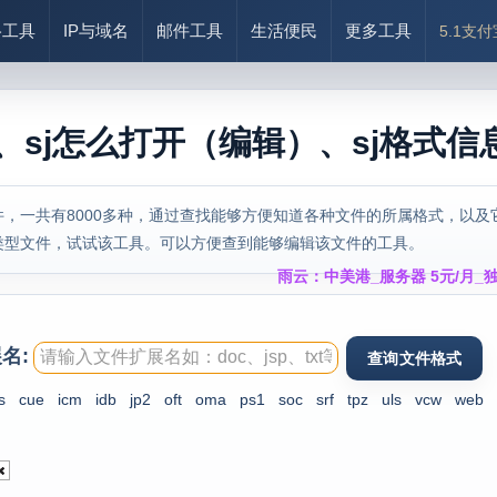
络工具
IP与域名
邮件工具
生活便民
更多工具
5.1支
、sj怎么打开（编辑）、sj格式信
，一共有8000多种，通过查找能够方便知道各种文件的所属格式，以及
类型文件，试试该工具。可以方便查到能够编辑该文件的工具。
雨云：中美港_服务器 5元/月_独
名:
s
cue
icm
idb
jp2
oft
oma
ps1
soc
srf
tpz
uls
vcw
web