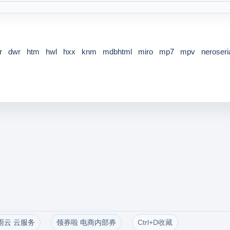
r
dwr
htm
hwl
hxx
knm
mdbhtml
miro
mp7
mpv
neroseri
雨云 云服务
领券啦 电商内部券
Ctrl+D收藏