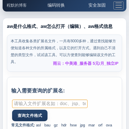
编码转换
安全加固
程默的博客
格式化与前端
网络工具
IP与域名
邮件工具
生活便民
更多工具
aw是什么格式、aw怎么打开（编辑）、aw格式信息
5.1支付宝大红包
本工具收集各类扩展名文件，一共有8000多种，通过查找能够方
便知道各种文件的所属格式，以及它的打开方式。遇到自己不清
楚的类型文件，试试该工具。可以方便查到能够编辑该文件的工
具。
雨云：中美港_服务器 5元/月_独立IP
输入需要查询的扩展名:
常见文件格式:
asl
bau
gz
hdr
hxw
jpg
mar
orf
ova