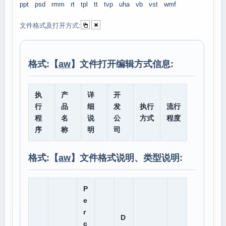
ppt
psd
rmm
rt
tpl
tt
tvp
uha
vb
vst
wmf
文件格式及打开方式:
格式:【
aw
】文件打开编辑方式信息:
执
产
详
开
行
品
细
发
执行
流行
程
名
说
公
方式
程度
序
称
明
司
格式:【
aw
】文件格式说明、类型说明:
P
e
r
D
c