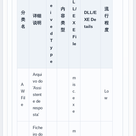
L
e
内
L/
流
分
i
DLL/E
详细
容
E
行
类
v
XE De
说明
类
X
程
名
e
tails
型
E
度
d
Fi
T
le
y
p
e
Arqui
m
vo do
A
is
'Assi
W
c.
Lo
stent
Fil
e
w
e de
e
x
respo
e
sta'
Fiche
m
iro do