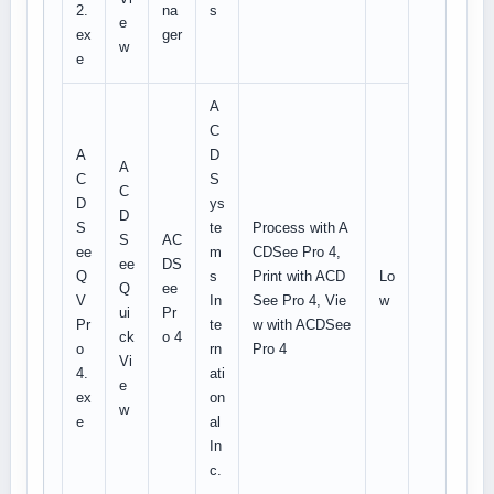
2.
na
s
e
ex
ger
w
e
A
C
A
D
A
C
S
C
D
ys
D
S
te
Process with A
S
AC
ee
m
CDSee Pro 4,
ee
DS
Q
s
Print with ACD
Lo
Q
ee
V
In
See Pro 4, Vie
w
ui
Pr
Pr
te
w with ACDSee
ck
o 4
o
rn
Pro 4
Vi
4.
ati
e
ex
on
w
e
al
In
c.