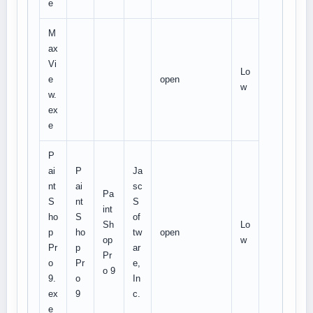
e
M
ax
Vi
Lo
e
open
w
w.
ex
e
P
ai
P
Ja
nt
ai
sc
Pa
S
nt
S
int
ho
S
of
Sh
Lo
p
ho
tw
open
op
w
Pr
p
ar
Pr
o
Pr
e,
o 9
9.
o
In
ex
9
c.
e