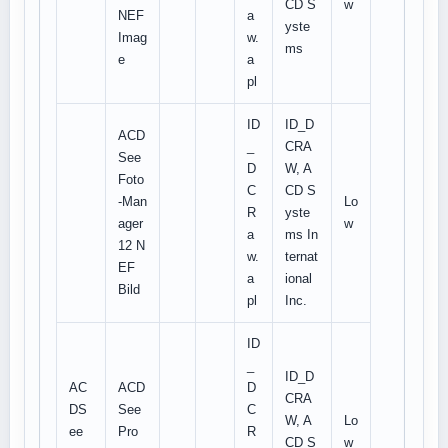
CD S
w
NEF
a
yste
Imag
w.
ms
e
a
pl
ID
ID_D
ACD
_
CRA
See
D
W, A
Foto
C
CD S
-Man
Lo
R
yste
ager
w
a
ms In
12 N
w.
ternat
EF
a
ional
Bild
pl
Inc.
ID
_
ID_D
AC
ACD
D
CRA
DS
See
C
W, A
Lo
ee
Pro
R
CD S
w