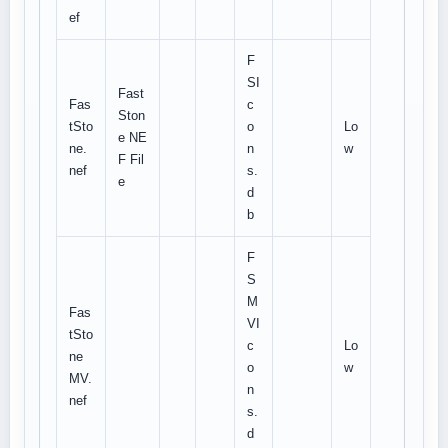
ef
F
SI
Fast
Fas
c
Ston
tSto
o
Lo
e NE
ne.
n
w
F Fil
nef
s.
e
d
b
F
S
M
Fas
VI
tSto
c
Lo
ne
o
w
MV.
n
nef
s.
d