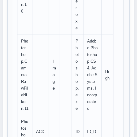
e
n.1
r.
0
e
x
e
Pho
P
Adob
tos
h
e Pho
ho
ot
tosho
p.C
I
o
p CS
am
m
s
4, Ad
Hi
era
a
h
obe S
gh
Ra
g
o
yste
wFil
e
p.
ms, I
eNi
e
ncorp
ko
x
orate
n.11
e
d
Pho
tos
ACD
ID
ID_D
ho