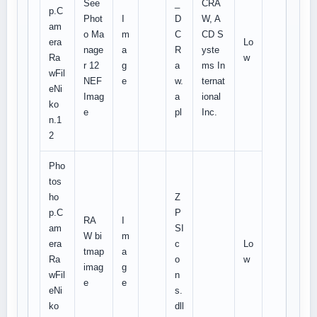
See
_
CRA
p.C
Phot
I
D
W, A
am
o Ma
m
C
CD S
era
Lo
nage
a
R
yste
Ra
w
r 12
g
a
ms In
wFil
NEF
e
w.
ternat
eNi
Imag
a
ional
ko
e
pl
Inc.
n.1
2
Pho
tos
ho
Z
p.C
P
RA
I
am
SI
W bi
m
era
c
Lo
tmap
a
Ra
o
w
imag
g
wFil
n
e
e
eNi
s.
ko
dll