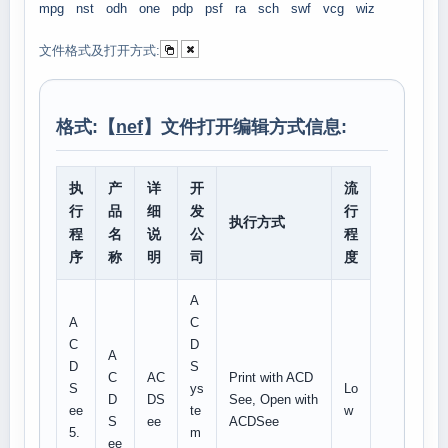
mpg
nst
odh
one
pdp
psf
ra
sch
swf
vcg
wiz
文件格式及打开方式:
格式:【
nef
】文件打开编辑方式信息:
执
产
详
开
流
行
品
细
发
行
执行方式
程
名
说
公
程
序
称
明
司
度
A
A
C
C
D
A
D
S
C
AC
Print with ACD
S
ys
Lo
D
DS
See, Open with
ee
te
w
S
ee
ACDSee
5.
m
ee