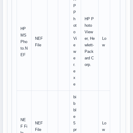
P
P
h
HP P
ot
hoto
HP
o
View
MS
NEF
Vi
er, He
Lo
Pho
File
e
wlett-
w
to.N
w
Pack
EF
e
ard C
r.
orp.
e
x
e
bi
b
bl
e
NE
NEF
5
Lo
F Fi
File
pr
w
le