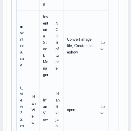
r!
Inv
ent
N
in
ori
C
ve
a
H
nt
Convert image
St
S
Lo
ori
file, Create slid
oc
of
w
a.
eshow
k
tw
ex
Ma
ar
e
na
e
ger
i_
vi
Irf
Irf
e
Irf
an
an
w
an
S
Lo
Vi
open
3
Vi
kil
w
e
2.
ew
ja
w
ex
n