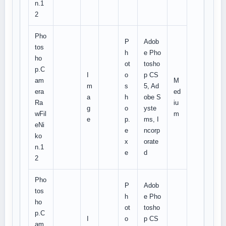
n.1
2
Pho
P
Adob
tos
h
e Pho
ho
ot
tosho
p.C
I
o
p CS
am
M
m
s
5, Ad
era
ed
a
h
obe S
Ra
iu
g
o
yste
wFil
m
e
p.
ms, I
eNi
e
ncorp
ko
x
orate
n.1
e
d
2
Pho
P
Adob
tos
h
e Pho
ho
ot
tosho
p.C
I
o
p CS
am