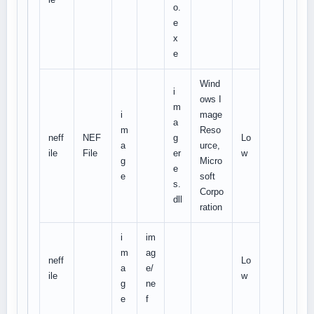
o.
e
x
e
Wind
i
ows I
m
i
mage
a
m
Reso
neff
NEF
g
Lo
a
urce,
ile
File
er
w
g
Micro
e
e
soft
s.
Corpo
dll
ration
i
im
m
ag
neff
Lo
a
e/
ile
w
g
ne
e
f