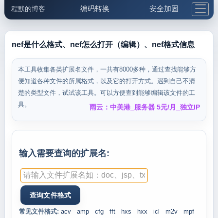
编码转换
安全加固
程默的博客
格式化与前端
网络工具
IP与域名
邮件工具
生活便民
更多工具
nef是什么格式、nef怎么打开（编辑）、nef格式信息
5.1支付宝大红包
本工具收集各类扩展名文件，一共有8000多种，通过查找能够方
便知道各种文件的所属格式，以及它的打开方式。遇到自己不清
楚的类型文件，试试该工具。可以方便查到能够编辑该文件的工
具。
雨云：中美港_服务器 5元/月_独立IP
输入需要查询的扩展名:
常见文件格式:
acv
amp
cfg
fft
hxs
hxx
icl
m2v
mpf