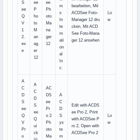
S
ee
ee
m
bearbeiten, Mit
ee
P
Ph
s
ACDSee Foto-
Lo
Q
ho
oto
In
Manager 12 dru
w
V
to
Ma
te
cken, Mit ACD
1
M
na
rn
See Foto-Mana
2.
an
ger
ati
ger 12 ansehen
ex
ag
12
on
e
er
al
12
In
c.
A
A
C
AC
C
D
DS
A
D
S
ee
C
S
Edit with ACDS
ee
Pr
D
ee
ee Pro 2, Print
Q
o 2
S
Lo
Q
with ACDSee P
V
Ph
ys
w
ui
ro 2, Open with
Pr
oto
te
ck
ACDSee Pro 2
o
Ma
m
Vi