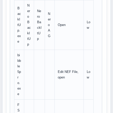
N
B
er
Ne
ac
N
o
ro
kI
er
B
Ba
Lo
tU
o
Open
ac
ckI
w
p.
A
kI
tU
ex
G
tU
p
e
p
bi
bb
le
5p
Edit NEF File,
Lo
r
open
w
o.
ex
e
F
S