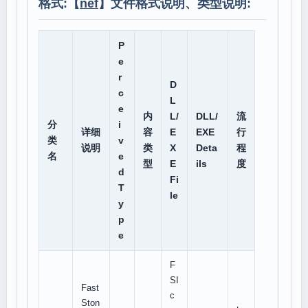
格式:【
nef
】文件格式说明、类型说明:
P
e
r
D
c
L
e
内
L/
DLL/
流
分
i
详细
容
E
EXE
行
类
v
说明
类
X
Deta
程
名
e
型
E
ils
度
d
Fi
T
le
y
p
e
F
SI
Fast
c
Ston