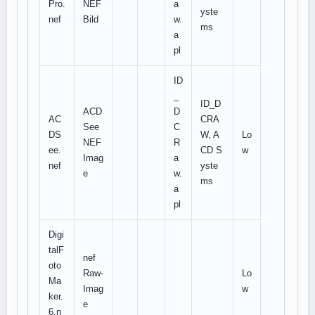
Pro.
NEF
a
yste
nef
Bild
w.
ms
a
pl
ID
_
ID_D
ACD
D
AC
CRA
See
C
DS
W, A
Lo
NEF
R
ee.
CD S
w
Imag
a
nef
yste
e
w.
ms
a
pl
Digi
talF
nef
oto
Raw-
Lo
Ma
Imag
w
ker.
e
6.n