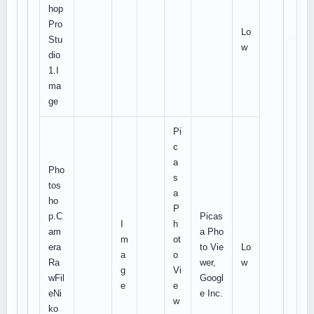
hop
Pro
Lo
Stu
w
dio
1.I
ma
ge
Pi
c
a
Pho
s
tos
a
ho
P
p.C
Picas
I
h
am
a Pho
m
ot
era
to Vie
Lo
a
o
Ra
wer,
w
g
Vi
wFil
Googl
e
e
eNi
e Inc.
w
ko