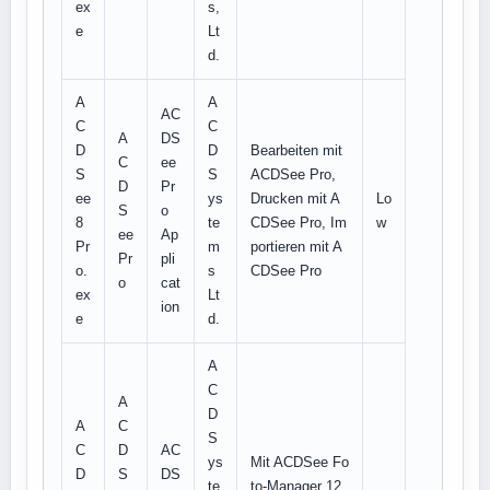
ex
s,
e
Lt
d.
A
A
AC
C
C
A
DS
D
D
Bearbeiten mit
C
ee
S
S
ACDSee Pro,
D
Pr
ee
ys
Drucken mit A
Lo
S
o
8
te
CDSee Pro, Im
w
ee
Ap
Pr
m
portieren mit A
Pr
pli
o.
s
CDSee Pro
o
cat
ex
Lt
ion
e
d.
A
C
A
D
A
C
S
C
D
AC
ys
Mit ACDSee Fo
D
S
DS
te
to-Manager 12