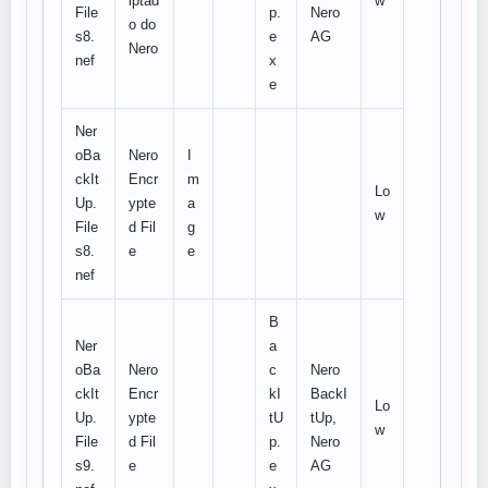
iptad
w
File
p.
Nero
o do
s8.
e
AG
Nero
nef
x
e
Ner
oBa
Nero
I
ckIt
Encr
m
Lo
Up.
ypte
a
w
File
d Fil
g
s8.
e
e
nef
B
Ner
a
oBa
Nero
c
Nero
ckIt
Encr
kI
BackI
Lo
Up.
ypte
tU
tUp,
w
File
d Fil
p.
Nero
s9.
e
e
AG