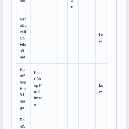
nef
x
e
Ner
oBa
ckIt
Lo
Up.
w
File
s9.
nef
Pai
Pain
ntS
t Sh
hop
op P
Lo
Pro
ro 9
w
9.I
Imag
ma
e
ge
Pai
ntS