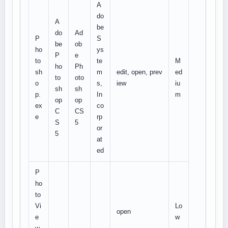
A
do
A
be
do
Ad
P
S
be
ob
ho
ys
P
e
to
te
M
ho
Ph
sh
m
edit, open, prev
ed
to
oto
o
s,
iew
iu
sh
sh
p.
In
m
op
op
ex
co
C
CS
e
rp
S
5
or
5
at
ed
P
ho
to
Vi
Lo
open
e
w