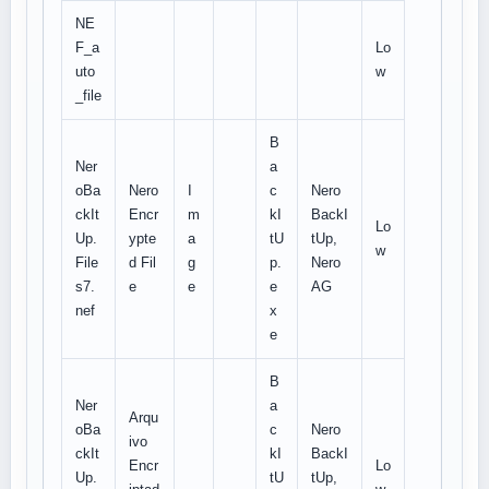
NE
F_a
Lo
uto
w
_file
B
Ner
a
oBa
Nero
I
c
Nero
ckIt
Encr
m
kI
BackI
Lo
Up.
ypte
a
tU
tUp,
w
File
d Fil
g
p.
Nero
s7.
e
e
e
AG
nef
x
e
B
Ner
a
Arqu
oBa
c
Nero
ivo
ckIt
kI
BackI
Encr
Lo
Up.
tU
tUp,