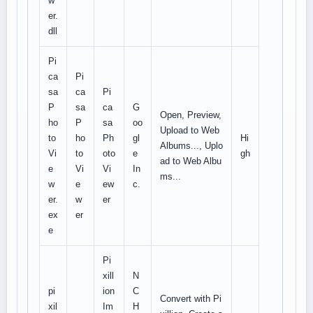
w
er.
dll
Pi
ca
Pi
sa
ca
Pi
P
sa
ca
G
Open, Preview,
ho
P
sa
oo
Upload to Web
to
ho
Ph
gl
Hi
Albums..., Uplo
Vi
to
oto
e
gh
ad to Web Albu
e
Vi
Vi
In
ms...
w
e
ew
c.
er.
w
er
ex
er
e
Pi
xill
N
pi
ion
C
Convert with Pi
xil
Im
H