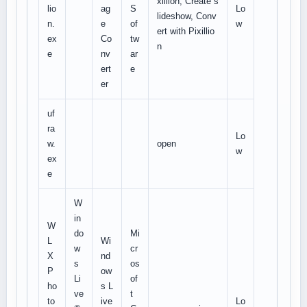
xillion, Create s
lio
ag
S
Lo
lideshow, Conv
n.
e
of
w
ert with Pixillio
ex
Co
tw
n
e
nv
ar
ert
e
er
uf
ra
Lo
w.
open
w
ex
e
W
in
W
do
Mi
L
Wi
w
cr
X
nd
s
os
P
ow
Li
of
ho
s L
ve
t
to
ive
Lo