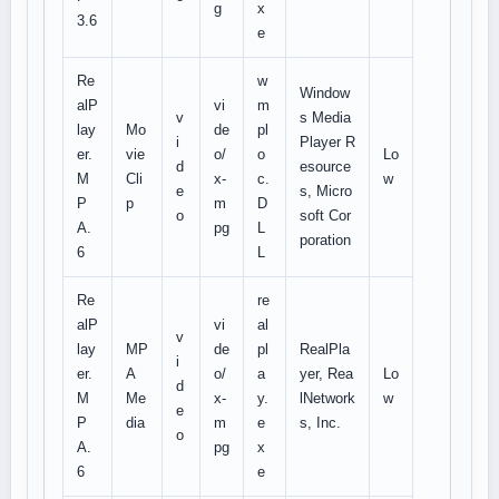
g
x
3.6
e
Re
w
Window
alP
vi
m
v
s Media
lay
Mo
de
pl
i
Player R
er.
vie
o/
o
Lo
d
esource
M
Cli
x-
c.
w
e
s, Micro
P
p
m
D
o
soft Cor
A.
pg
L
poration
6
L
Re
re
alP
vi
al
v
lay
MP
de
pl
RealPla
i
er.
A
o/
a
yer, Rea
Lo
d
M
Me
x-
y.
lNetwork
w
e
P
dia
m
e
s, Inc.
o
A.
pg
x
6
e