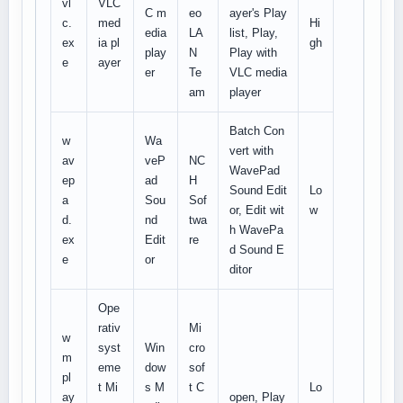
vl
VLC
C m
eo
ayer's Play
c.
med
Hi
edia
LA
list, Play,
ex
ia pl
gh
play
N
Play with
e
ayer
er
Te
VLC media
am
player
Batch Con
w
Wa
vert with
av
veP
NC
WavePad
ep
ad
H
Sound Edit
Lo
a
Sou
Sof
or, Edit wit
w
d.
nd
twa
h WavePa
ex
Edit
re
d Sound E
e
or
ditor
Ope
rativ
Mi
w
syst
Win
cro
m
eme
dow
sof
pl
t Mi
s M
t C
Lo
ay
open, Play