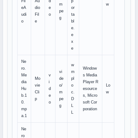
Fil
Au
d
p
m
w
eA
dio
e
or
pe
udi
Fil
o
ta
g
o
e
bl
e.
e
x
e
Ne
w
ro.
Window
vi
m
Me
v
s Media
Mo
de
pl
dia
i
Player R
vie
o/
o
Lo
Hu
d
esource
Cli
m
c.
w
b.1
e
s, Micro
p
pe
D
0.
o
soft Cor
g
L
mp
poration
L
a.1
Ne
ro