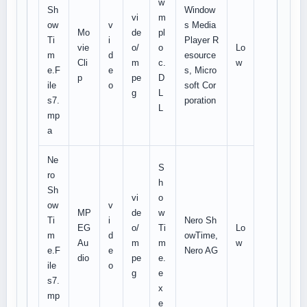
w
Sh
Window
vi
m
ow
v
s Media
Mo
de
pl
Ti
i
Player R
vie
o/
o
Lo
m
d
esource
Cli
m
c.
w
e.F
e
s, Micro
p
pe
D
ile
o
soft Cor
g
L
s7.
poration
L
mp
a
Ne
S
ro
h
Sh
vi
o
ow
v
MP
de
w
Ti
i
Nero Sh
EG
o/
Ti
Lo
m
d
owTime,
Au
m
m
w
e.F
e
Nero AG
dio
pe
e.
ile
o
g
e
s7.
x
mp
e