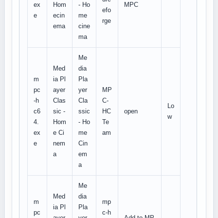
ex
Hom
- Ho
MPC
efo
e
ecin
me
rge
ema
cine
ma
Me
Med
dia
m
ia Pl
Pla
pc
ayer
yer
MP
-h
Clas
Cla
C-
Lo
c6
sic -
ssic
HC
open
w
4.
Hom
- Ho
Te
ex
e Ci
me
am
e
nem
Cin
a
em
a
Me
Med
dia
m
mp
ia Pl
Pla
pc
c-h
ayer
yer
Add to MP