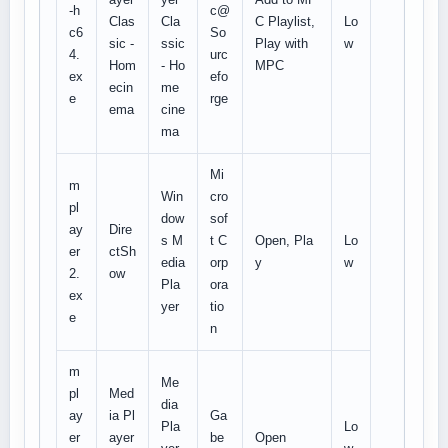
-h
c@
Clas
Cla
C Playlist,
Lo
c6
So
sic -
ssic
Play with
w
4.
urc
Hom
- Ho
MPC
ex
efo
ecin
me
e
rge
ema
cine
ma
Mi
m
Win
cro
pl
dow
sof
ay
Dire
s M
t C
Open, Pla
Lo
er
ctSh
edia
orp
y
w
2.
ow
Pla
ora
ex
yer
tio
e
n
m
Me
pl
Med
dia
ay
ia Pl
Ga
Pla
Lo
er
ayer
be
Open