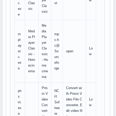
yer
w
c.
Clas
st
Cla
ex
sic
ssic
e
Me
Med
dia
m
mp
ia Pl
Pla
pl
c-h
ayer
yer
ay
c@
Clas
Cla
Lo
er
So
open
sic -
ssic
w
c.
urc
Hom
- Ho
ex
efo
ecin
me
e
rge
ema
cine
ma
Pris
Convert wi
pri
NC
m V
th Prism V
s
H
ideo
ideo File C
Lo
m.
Sof
Con
onverter, E
w
ex
twa
vert
dit video fil
e
re