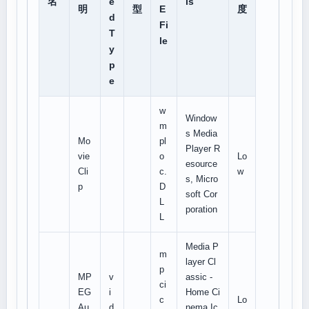
名
e
ls
明
型
E
度
d
Fi
T
le
y
p
e
w
Window
m
s Media
Mo
pl
Player R
vie
o
Lo
esource
Cli
c.
w
s, Micro
p
D
soft Cor
L
poration
L
Media P
m
layer Cl
p
MP
v
assic -
ci
EG
i
Home Ci
c
Lo
Au
d
nema Ic