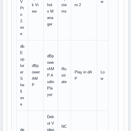
V
w
k Vi
hot
ste
ro 2
Pr
ew
o M
ms
o
ana
2.
ger
ex
e
db
E
dBp
xp
owe
lor
dBp
rAM
Illu
er
ower
Play in dA
Lo
P A
str
S
AM
P
w
udio
ate
he
P
Pla
ll.
yer
ex
e
Deb
ut V
NC
de
ideo