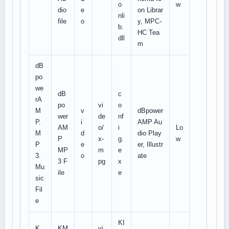
o
w
dio
e
on Librar
nli
file
o
y, MPC-
b.
HC Tea
dll
m
dB
po
we
dB
c
rA
po
vi
o
M
v
dBpower
wer
de
nf
P.
i
AMP Au
AM
o/
i
Lo
M
d
dio Play
P
x-
g.
w
P
e
er, Illustr
MP
m
e
3.
o
ate
3 F
pg
x
Mu
ile
e
sic
Fil
e
KI
K
KM
vi