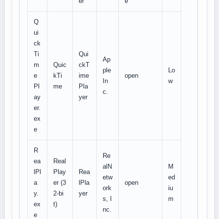
er
e
Q
ui
ck
Ti
Qui
Ap
m
Quic
ckT
ple
Lo
e
kTi
ime
open
In
w
Pl
me
Pla
c.
ay
yer
er.
ex
e
R
Re
ea
Real
alN
M
lPl
Play
Rea
etw
ed
a
er (3
lPla
open
ork
iu
y.
2-bi
yer
s, I
m
ex
t)
nc.
e