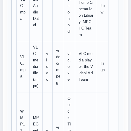
Home Ci
C.
Au
c
Lo
nema Ic
mp
dio
o
w
on Librar
a
Dat
nli
y, MPC-
ei
b.
HC Tea
dll
m
VL
vi
C
v
vl
VLC me
VL
de
me
i
c.
dia play
C.
o/
Hi
dia
d
e
er, the V
mp
m
gh
file
e
x
ideoLAN
a
pe
(.m
o
e
Team
g
pa)
Q
ui
W
c
M
MP
k
P1
EG
Ti
vi
1.
vid
v
m