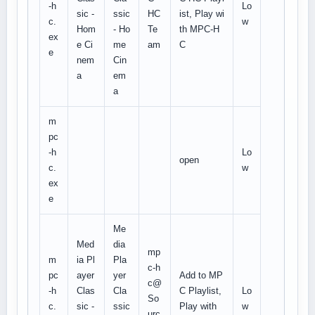
-h
Lo
sic -
ssic
HC
ist, Play wi
c.
w
Hom
- Ho
Te
th MPC-H
ex
e Ci
me
am
C
e
nem
Cin
a
em
a
m
pc
-h
Lo
open
c.
w
ex
e
Me
Med
dia
mp
m
ia Pl
Pla
c-h
pc
ayer
yer
Add to MP
c@
-h
Clas
Cla
C Playlist,
Lo
So
c.
sic -
ssic
Play with
w
urc