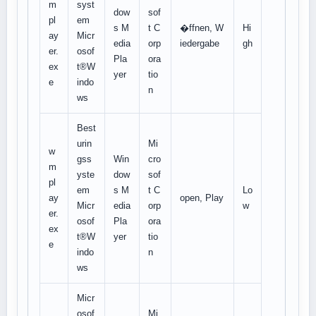
m
syst
dow
sof
pl
em
s M
t C
�ffnen, W
Hi
ay
Micr
edia
orp
iedergabe
gh
er.
osof
Pla
ora
ex
t®W
yer
tio
e
indo
n
ws
Best
urin
Mi
w
gss
Win
cro
m
yste
dow
sof
pl
em
s M
t C
Lo
ay
open, Play
Micr
edia
orp
w
er.
osof
Pla
ora
ex
t®W
yer
tio
e
indo
n
ws
Micr
osof
Mi