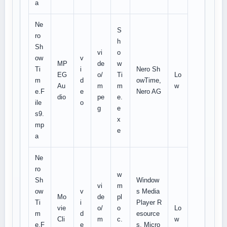
a
Ne
S
ro
h
Sh
vi
o
ow
v
MP
de
w
Ti
i
Nero Sh
EG
o/
Ti
Lo
m
d
owTime,
Au
m
m
w
e.F
e
Nero AG
dio
pe
e.
ile
o
g
e
s9.
x
mp
e
a
Ne
ro
w
Sh
Window
vi
m
ow
v
s Media
Mo
de
pl
Ti
i
Player R
vie
o/
o
Lo
m
d
esource
Cli
m
c.
w
e.F
e
s, Micro