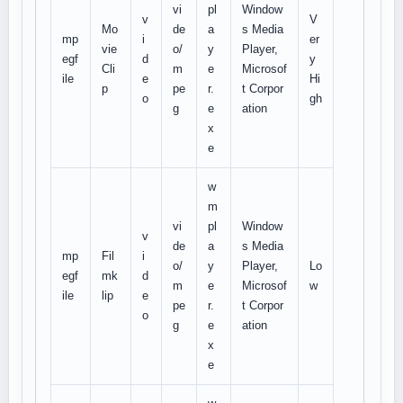
vi
pl
Window
v
V
Mo
de
a
s Media
mp
i
er
vie
o/
y
Player,
egf
d
y
Cli
m
e
Microsof
ile
e
Hi
p
pe
r.
t Corpor
o
gh
g
e
ation
x
e
w
m
vi
pl
Window
v
de
a
s Media
mp
Fil
i
o/
y
Player,
Lo
egf
mk
d
m
e
Microsof
w
ile
lip
e
pe
r.
t Corpor
o
g
e
ation
x
e