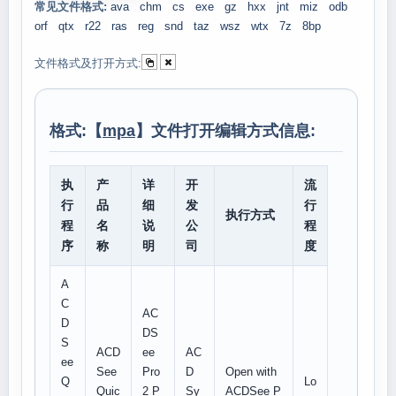
常见文件格式:
ava
chm
cs
exe
gz
hxx
jnt
miz
odb
orf
qtx
r22
ras
reg
snd
taz
wsz
wtx
7z
8bp
文件格式及打开方式:
格式:【
mpa
】文件打开编辑方式信息:
执
产
详
开
流
行
品
细
发
行
执行方式
程
名
说
公
程
序
称
明
司
度
A
C
AC
D
DS
S
ACD
ee
AC
ee
See
Pro
D
Open with
Q
Lo
Quic
2 P
Sy
ACDSee P