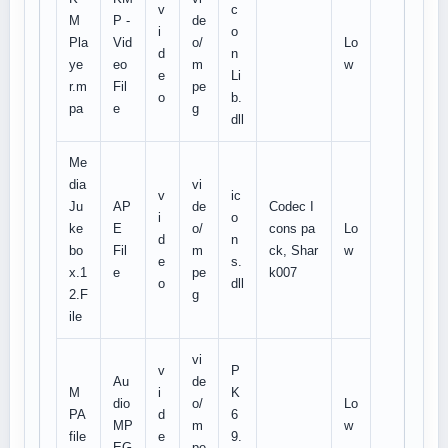
v
c
M
P -
de
i
o
Pla
Vid
o/
Lo
d
n
ye
eo
m
w
e
Li
r.m
Fil
pe
o
b.
pa
e
g
dll
Me
dia
vi
v
ic
Ju
AP
de
Codec I
i
o
ke
E
o/
cons pa
Lo
d
n
bo
Fil
m
ck, Shar
w
e
s.
x.1
e
pe
k007
o
dll
2.F
g
ile
vi
v
P
Au
de
M
i
K
dio
o/
Lo
PA
d
6
MP
m
w
file
e
9.
EG
pe