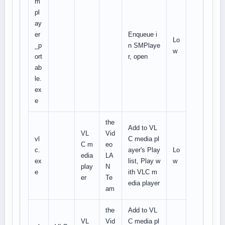
m
pl
ay
er
Enqueue i
Lo
_p
n SMPlaye
w
ort
r, open
ab
le.
ex
e
the
Add to VL
VL
Vid
vl
C media pl
C m
eo
c.
ayer's Play
Lo
edia
LA
ex
list, Play w
w
play
N
e
ith VLC m
er
Te
edia player
am
the
Add to VL
VL
Vid
C media pl