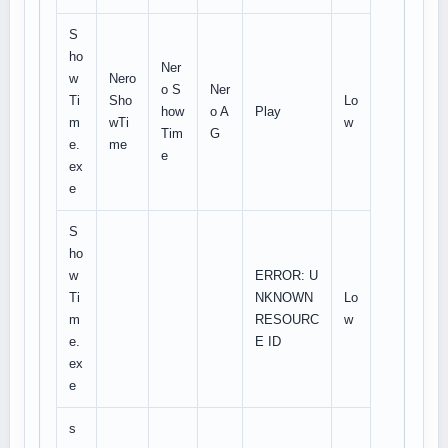
S
ho
Ner
w
Nero
o S
Ner
Ti
Sho
Lo
how
o A
Play
m
wTi
w
Tim
G
e.
me
e
ex
e
S
ho
w
ERROR: U
Ti
NKNOWN
Lo
m
RESOURC
w
e.
E ID
ex
e
s