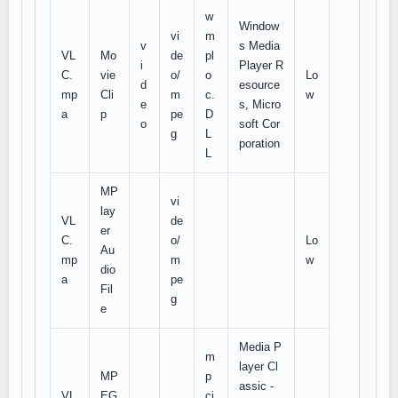
w
Window
vi
m
v
s Media
VL
Mo
de
pl
i
Player R
C.
vie
o/
o
Lo
d
esource
mp
Cli
m
c.
w
e
s, Micro
a
p
pe
D
o
soft Cor
g
L
poration
L
MP
vi
lay
VL
de
er
C.
o/
Lo
Au
mp
m
w
dio
a
pe
Fil
g
e
Media P
m
layer Cl
MP
p
assic -
VL
EG
ci