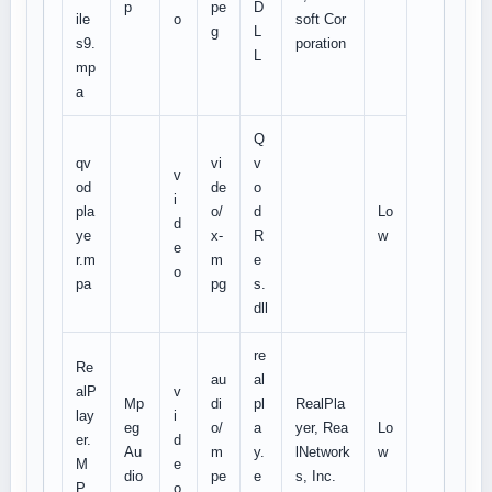
p
pe
D
ile
o
soft Cor
g
L
s9.
poration
L
mp
a
Q
qv
vi
v
v
od
de
o
i
pla
o/
d
Lo
d
ye
x-
R
w
e
r.m
m
e
o
pa
pg
s.
dll
re
Re
au
al
alP
v
Mp
di
pl
RealPla
lay
i
eg
o/
a
yer, Rea
Lo
er.
d
Au
m
y.
lNetwork
w
M
e
dio
pe
e
s, Inc.
P
o