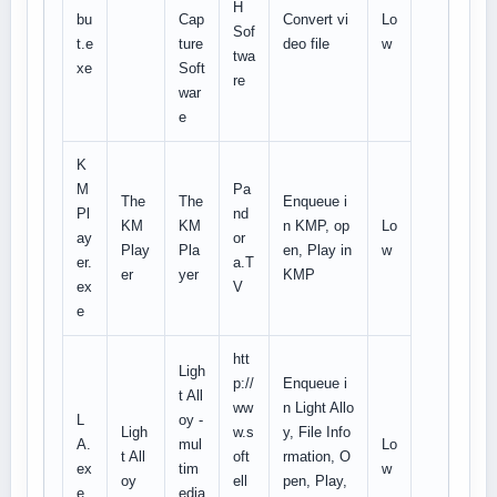
H
bu
Cap
Convert vi
Lo
Sof
t.e
ture
deo file
w
twa
xe
Soft
re
war
e
K
M
Pa
The
The
Enqueue i
Pl
nd
KM
KM
n KMP, op
Lo
ay
or
Play
Pla
en, Play in
w
er.
a.T
er
yer
KMP
ex
V
e
htt
Ligh
p://
Enqueue i
t All
ww
n Light Allo
L
oy -
Ligh
w.s
y, File Info
A.
mul
Lo
t All
oft
rmation, O
ex
tim
w
oy
ell
pen, Play,
e
edia