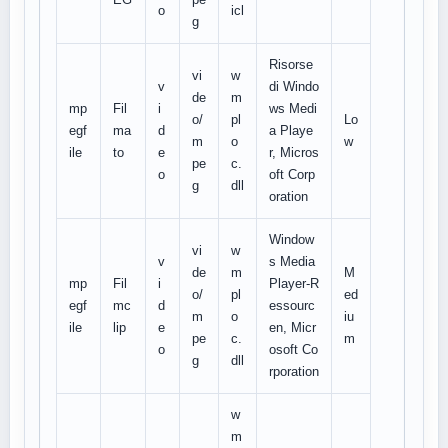
o
icl
g
Risorse
vi
w
v
di Windo
de
m
mp
Fil
i
ws Medi
o/
pl
Lo
egf
ma
d
a Playe
m
o
w
ile
to
e
r, Micros
pe
c.
o
oft Corp
g
dll
oration
Window
vi
w
v
s Media
de
m
M
mp
Fil
i
Player-R
o/
pl
ed
egf
mc
d
essourc
m
o
iu
ile
lip
e
en, Micr
pe
c.
m
o
osoft Co
g
dll
rporation
w
m