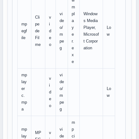
w
m
vi
pl
Window
Cli
v
de
a
s Media
mp
pe
i
o/
y
Player,
Lo
egf
de
d
m
e
Microsof
w
ile
Fil
e
pe
r.
t Corpor
me
o
g
e
ation
x
e
mp
vi
v
lay
de
i
er
o/
Lo
d
c.
m
w
e
mp
pe
o
a
g
m
mp
vi
p
MP
v
lay
de
ci