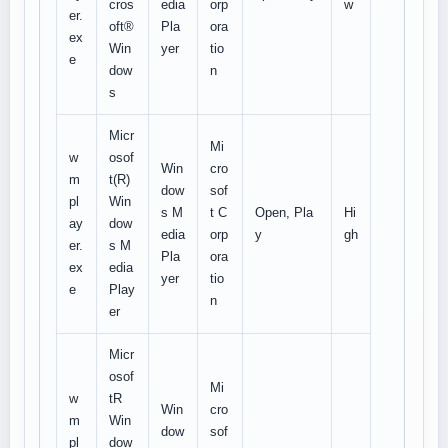
cros
edia
orp
w
er.
oft®
Pla
ora
ex
Win
yer
tio
e
dow
n
s
Micr
Mi
w
osof
Win
cro
m
t(R)
dow
sof
pl
Win
s M
t C
Open, Pla
Hi
ay
dow
edia
orp
y
gh
er.
s M
Pla
ora
ex
edia
yer
tio
e
Play
n
er
Micr
osof
Mi
w
tR
Win
cro
m
Win
dow
sof
pl
dow