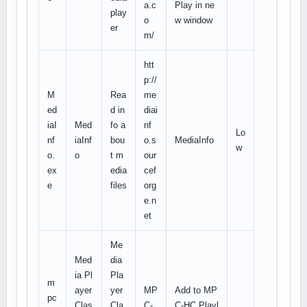
a.c
Play in ne
play
o
w window
er
m/
htt
p://
M
Rea
me
ed
d in
diai
iaI
Med
fo a
nf
Lo
nf
iaInf
bou
o.s
MediaInfo
w
o.
o
t m
our
ex
edia
cef
e
files
org
e.n
et
Me
Med
dia
ia Pl
Pla
m
ayer
yer
MP
Add to MP
pc
Clas
Cla
C-
C-HC Playl