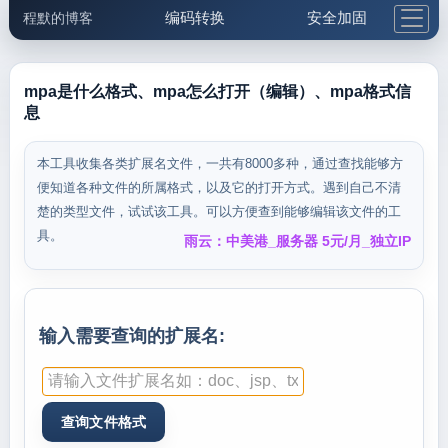
编码转换
安全加固
程默的博客
格式化与前端
网络工具
IP与域名
邮件工具
生活便民
更多工具
mpa是什么格式、mpa怎么打开（编辑）、mpa格式信
息
5.1支付宝大红包
本工具收集各类扩展名文件，一共有8000多种，通过查找能够方
便知道各种文件的所属格式，以及它的打开方式。遇到自己不清
楚的类型文件，试试该工具。可以方便查到能够编辑该文件的工
具。
雨云：中美港_服务器 5元/月_独立IP
输入需要查询的扩展名: