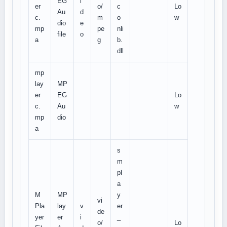
EG
i
er
o/
c
Lo
Au
d
c.
m
o
w
dio
e
mp
pe
nli
file
o
a
g
b.
dll
mp
lay
MP
er
EG
Lo
c.
Au
w
mp
dio
a
s
m
pl
a
M
MP
y
vi
Pla
lay
v
er
de
yer
er
i
_
o/
Lo