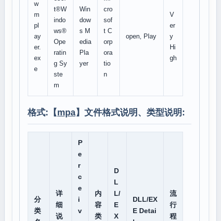
w
t®W
Win
cro
m
V
indo
dow
sof
pl
er
ws®
s M
t C
ay
open, Play
y
Ope
edia
orp
er.
Hi
ratin
Pla
ora
ex
gh
g Sy
yer
tio
e
ste
n
m
格式:【
mpa
】文件格式说明、类型说明:
P
e
r
D
c
L
e
详
内
L/
流
分
i
DLL/EX
细
容
E
行
类
v
E Detai
说
类
X
程