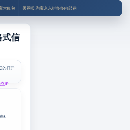
付宝大红包
领券啦,淘宝京东拼多多内部券!
格式信
它的打开
立IP
uha