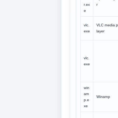
r.ex
r
e
vlc.
VLC media p
exe
layer
vlc.
exe
win
am
Winamp
p.e
xe