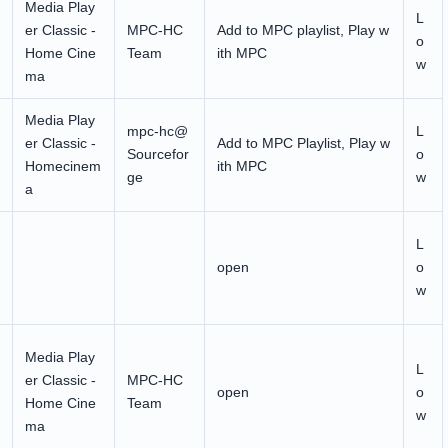
Media Play
L
er Classic -
MPC-HC
Add to MPC playlist, Play w
o
Home Cine
Team
ith MPC
w
ma
Media Play
mpc-hc@
L
er Classic -
Add to MPC Playlist, Play w
Sourcefor
o
Homecinem
ith MPC
ge
w
a
L
open
o
w
Media Play
L
er Classic -
MPC-HC
open
o
Home Cine
Team
w
ma