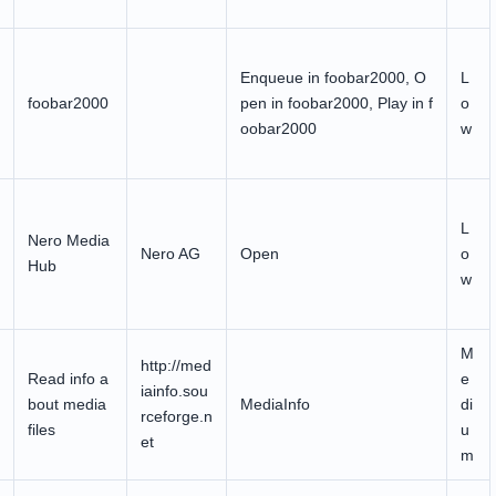
Enqueue in foobar2000, O
L
foobar2000
pen in foobar2000, Play in f
o
oobar2000
w
L
Nero Media
Nero AG
Open
o
Hub
w
M
http://med
Read info a
e
iainfo.sou
bout media
MediaInfo
di
rceforge.n
files
u
et
m