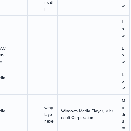
ns.dl
w
l
L
o
w
AC,
L
rbi
o
x
w
L
dio
o
w
M
wmp
e
dio
Windows Media Player, Micr
laye
di
osoft Corporation
r.exe
u
m