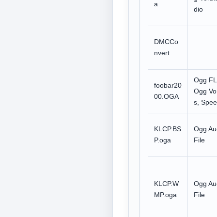
a
dio
DMCCo
nvert
Ogg FL
foobar20
Ogg Vo
00.OGA
s, Spee
KLCP.BS
Ogg Au
P.oga
File
KLCP.W
Ogg Au
MP.oga
File