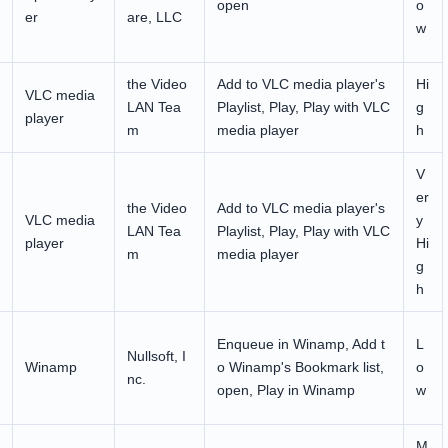
open
o
er
are, LLC
w
the Video
Add to VLC media player's
Hi
VLC media
LAN Tea
Playlist, Play, Play with VLC
g
player
m
media player
h
V
er
the Video
Add to VLC media player's
VLC media
y
LAN Tea
Playlist, Play, Play with VLC
player
Hi
m
media player
g
h
Enqueue in Winamp, Add t
L
Nullsoft, I
Winamp
o Winamp's Bookmark list,
o
nc.
open, Play in Winamp
w
M