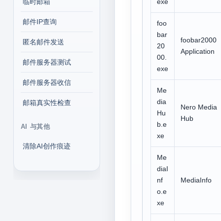
临时邮箱
exe
邮件IP查询
foo
bar
foobar2000
匿名邮件发送
20
Application
00.
邮件服务器测试
exe
邮件服务器收信
Me
dia
邮箱真实性检查
Nero Media
Hu
Hub
b.e
AI 与其他
xe
清除AI创作痕迹
Me
diaI
nf
MediaInfo
o.e
xe