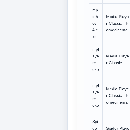
mp
c-h
Media Playe
c6
r Classic - H
4.e
omecinema
xe
mpl
aye
Media Playe
rc.
r Classic
exe
mpl
Media Playe
aye
r Classic - H
rc.
omecinema
exe
Spi
de
Spider Playe