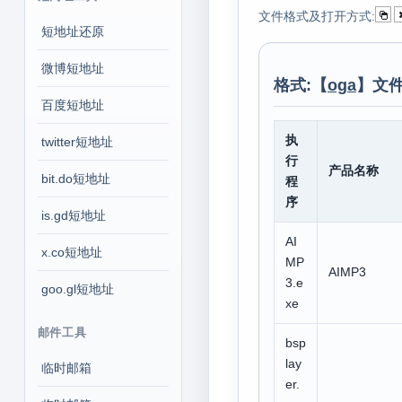
文件格式及打开方式:
短地址还原
微博短地址
格式:【
oga
】文件
百度短地址
执
twitter短地址
行
产品名称
bit.do短地址
程
序
is.gd短地址
AI
x.co短地址
MP
AIMP3
3.e
goo.gl短地址
xe
邮件工具
bsp
lay
临时邮箱
er.