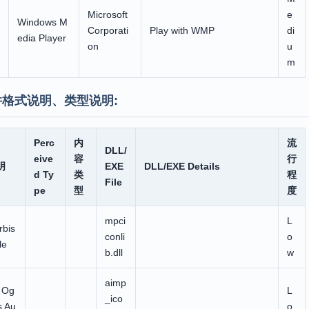
Microsoft
e
Windows M
Corporati
Play with WMP
di
edia Player
on
u
m
件格式说明、类型说明:
Perc
内
流
DLL/
eive
容
行
明
EXE
DLL/EXE Details
d Ty
类
程
File
pe
型
度
mpci
L
rbis
conli
o
le
b.dll
w
aimp
 Og
L
_ico
s Au
o