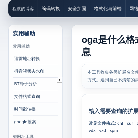
编码转换
安全加固
格式化与前端
网
程默的博客
实用辅助
oga是什么格
常用辅助
息
迅雷地址转换
抖音视频去水印
本工具收集各类扩展名文件
方式。遇到自己不清楚的
BT种子分析
文件格式查询
时间戳转换
输入需要查询的扩展
google搜索
常见文件格式:
cnf
cur
vdx
vxd
xpm
短网址工具