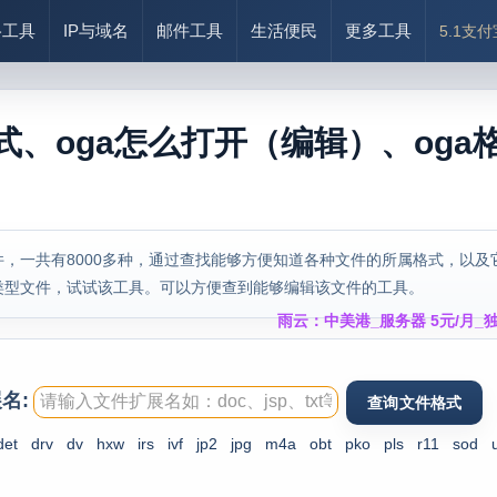
络工具
IP与域名
邮件工具
生活便民
更多工具
5.1支
式、oga怎么打开（编辑）、oga
，一共有8000多种，通过查找能够方便知道各种文件的所属格式，以及
类型文件，试试该工具。可以方便查到能够编辑该文件的工具。
雨云：中美港_服务器 5元/月_独
名:
det
drv
dv
hxw
irs
ivf
jp2
jpg
m4a
obt
pko
pls
r11
sod