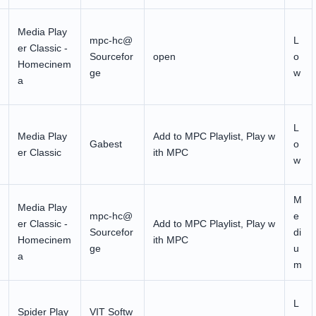
Media Play
mpc-hc@
L
er Classic -
Sourcefor
open
o
Homecinem
ge
w
a
L
Media Play
Add to MPC Playlist, Play w
Gabest
o
er Classic
ith MPC
w
M
Media Play
mpc-hc@
e
er Classic -
Add to MPC Playlist, Play w
Sourcefor
di
Homecinem
ith MPC
ge
u
a
m
L
Spider Play
VIT Softw