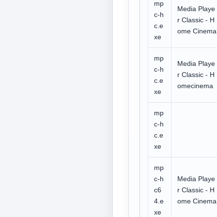
mp
Media Playe
c-h
r Classic - H
c.e
ome Cinema
xe
mp
Media Playe
c-h
r Classic - H
c.e
omecinema
xe
mp
c-h
c.e
xe
mp
c-h
Media Playe
c6
r Classic - H
4.e
ome Cinema
xe