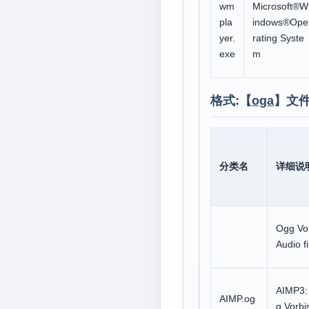
wm
Microsoft®W
pla
indows®Ope
yer.
rating Syste
exe
m
格式:【
oga
】文
分类名
详细说
Ogg Vo
Audio fi
AIMP3:
AIMP.og
g Vorbi