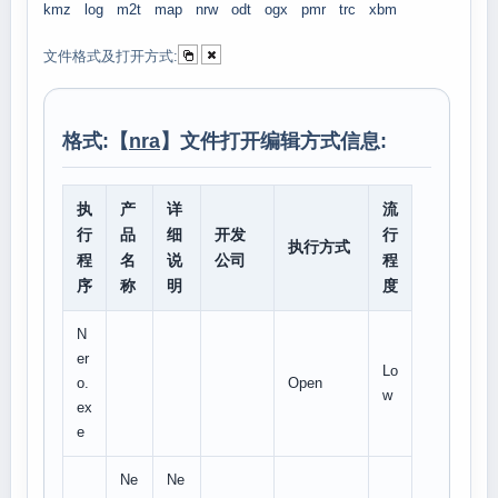
kmz
log
m2t
map
nrw
odt
ogx
pmr
trc
xbm
文件格式及打开方式:
格式:【
nra
】文件打开编辑方式信息:
执
产
详
流
行
品
细
开发
行
执行方式
程
名
说
公司
程
序
称
明
度
N
er
Lo
o.
Open
w
ex
e
Ne
Ne