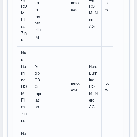
sa
nero.
Lo
RO
RO
m
exe
w
M.
M, N
me
Fil
ero
nst
es
AG
ellu
7.n
ng
ra
Ne
ro
Bu
Au
Nero
rni
dio
Burn
ng
CD
ing
nero.
Lo
RO
Co
RO
exe
w
M.
mpi
M, N
Fil
lati
ero
es
on
AG
7.n
ra
Ne