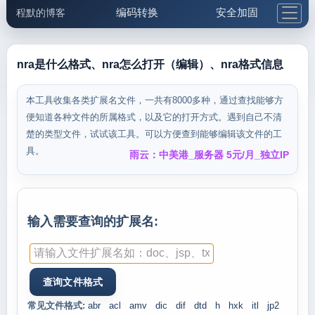
编码转换
安全加固
程默的博客
格式化与前端
网络工具
IP与域名
邮件工具
生活便民
更多工具
nra是什么格式、nra怎么打开（编辑）、nra格式信息
5.1支付宝大红包
本工具收集各类扩展名文件，一共有8000多种，通过查找能够方
便知道各种文件的所属格式，以及它的打开方式。遇到自己不清
楚的类型文件，试试该工具。可以方便查到能够编辑该文件的工
具。
雨云：中美港_服务器 5元/月_独立IP
输入需要查询的扩展名:
常见文件格式:
abr
acl
amv
dic
dif
dtd
h
hxk
itl
jp2