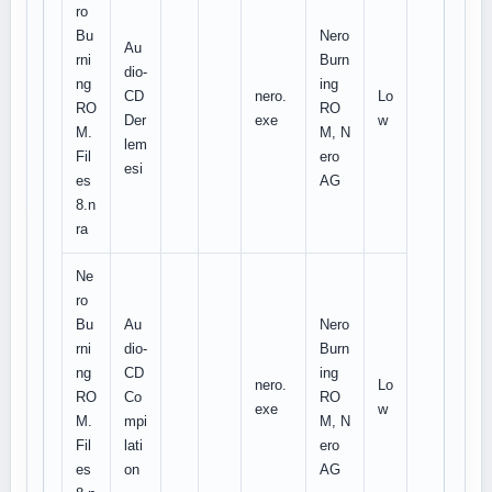
ro
Bu
Nero
Au
rni
Burn
dio-
ng
ing
CD
nero.
Lo
RO
RO
Der
exe
w
M.
M, N
lem
Fil
ero
esi
es
AG
8.n
ra
Ne
ro
Bu
Au
Nero
rni
dio-
Burn
ng
CD
ing
nero.
Lo
RO
Co
RO
exe
w
M.
mpi
M, N
Fil
lati
ero
es
on
AG