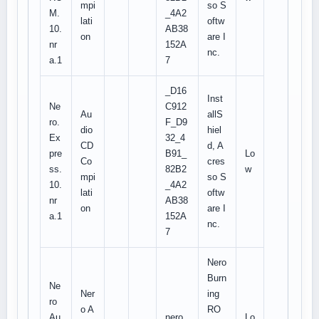
mpi
so S
M.
_4A2
lati
oftw
10.
AB38
on
are I
nr
152A
nc.
a.1
7
_D16
Inst
Ne
C912
Au
allS
ro.
F_D9
dio
hiel
Ex
32_4
CD
d, A
pre
B91_
Lo
Co
cres
ss.
82B2
w
mpi
so S
10.
_4A2
lati
oftw
nr
AB38
on
are I
a.1
152A
nc.
7
Nero
Burn
Ne
Ner
ing
ro
o A
RO
Au
nero.
Lo