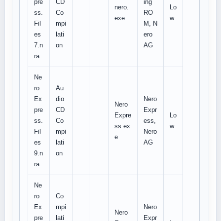
pre
CD
ing
nero.
Lo
ss.
Co
RO
exe
w
Fil
mpi
M, N
es
lati
ero
7.n
on
AG
ra
Ne
ro
Au
Ex
dio
Nero
Nero
pre
CD
Expr
Expre
Lo
ss.
Co
ess,
ss.ex
w
Fil
mpi
Nero
e
es
lati
AG
9.n
on
ra
Ne
ro
Co
Ex
mpi
Nero
Nero
pre
lati
Expr