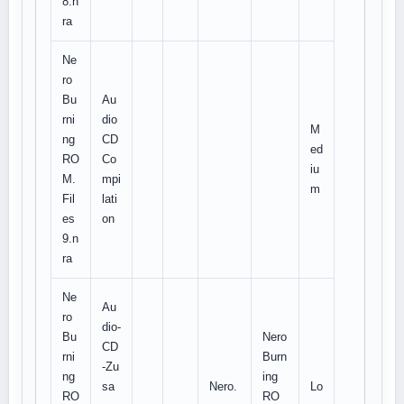
8.n
ra
Ne
ro
Bu
Au
rni
dio
M
ng
CD
ed
RO
Co
iu
M.
mpi
m
Fil
lati
es
on
9.n
ra
Ne
Au
ro
dio-
Bu
Nero
CD
rni
Burn
-Zu
ng
ing
sa
Nero.
Lo
RO
RO