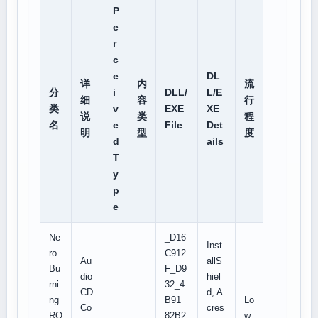
P
e
r
c
e
DL
详
内
流
分
i
DLL/
L/E
细
容
行
类
v
EXE
XE
说
类
程
名
e
File
Det
明
型
度
d
ails
T
y
p
e
Ne
_D16
Inst
ro.
C912
Au
allS
Bu
F_D9
dio
hiel
rni
32_4
CD
d, A
ng
B91_
Lo
Co
cres
RO
82B2
w