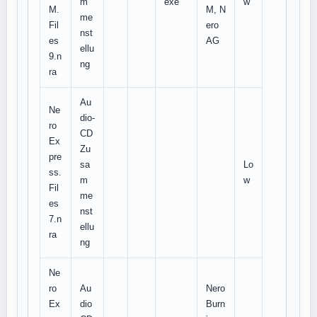
m
exe
w
M.
M, N
me
Fil
ero
nst
es
AG
ellu
9.n
ng
ra
Au
Ne
dio-
ro
CD
Ex
Zu
pre
sa
Lo
ss.
m
w
Fil
me
es
nst
7.n
ellu
ra
ng
Ne
ro
Au
Nero
Ex
dio
Burn