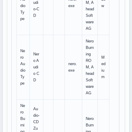
udi
M, A
dio
exe
w
o-C
head
Ty
D
Soft
pe
ware
AG
Nero
Burn
Ne
Ner
ing
ro
M
o A
RO
Au
nero.
ed
udi
M, A
dio
exe
iu
o C
head
Ty
m
D
Soft
pe
ware
AG
Ne
Au
ro
dio-
Bu
Nero
CD
rni
Burn
Zu
ng
ing