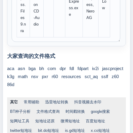
Expre
Lo
ss.
on
ess,
ss.ex
w
Fil
CD
Nero
e
es
-Au
AG
9.n
dio
ra
大家查询的文件格式
aca
asn
bga
bh
com
dpr
fdl
fdpart
iv2i
jascproject
k3g
math
nsv
pxr
r60
resources
sct_aq
sslf
z60
86d
其它
常用辅助
迅雷地址转换
抖音视频去水印
BT种子分析
文件格式查询
时间戳转换
google搜索
短网址工具
短地址还原
微博短地址
百度短地址
twitter短地址
bit.do短地址
is.gd短地址
x.co短地址