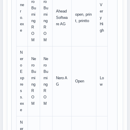
ro
ro
ne
V
Bu
Bu
r
Ahead
er
rni
rni
open, prin
o.
Softwa
y
ng
ng
t, printto
ex
re AG
Hi
R
R
e
gh
O
O
M
M
N
er
Ne
Ne
o
ro
ro
E
Bu
Bu
xp
rni
rni
Nero A
Lo
Open
re
ng
ng
G
w
s
R
R
s.
O
O
ex
M
M
e
N
er