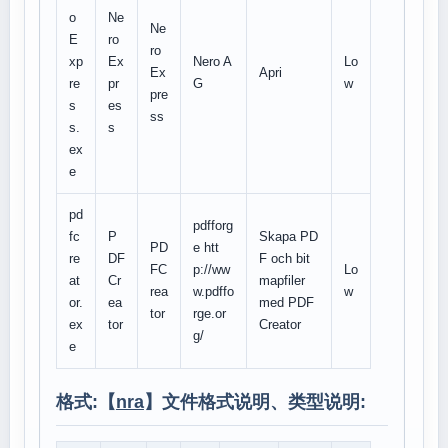
o
Ne
Ne
E
ro
ro
xp
Ex
Nero A
Lo
Ex
Apri
re
pr
G
w
pre
s
es
ss
s.
s
ex
e
pd
pdfforg
fc
P
Skapa PD
PD
e htt
re
DF
F och bit
FC
p://ww
Lo
at
Cr
mapfiler
rea
w.pdffo
w
or.
ea
med PDF
tor
rge.or
ex
tor
Creator
g/
e
格式:【
nra
】文件格式说明、类型说明: