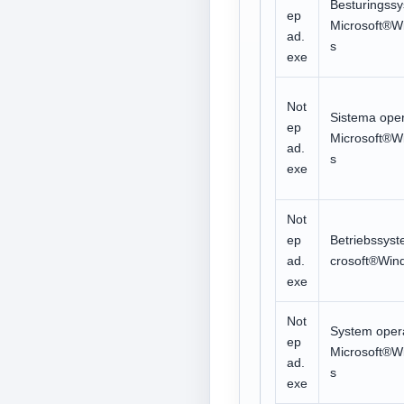
Besturingss
ep
Microsoft®W
ad.
s
exe
Not
Sistema oper
ep
Microsoft®W
ad.
s
exe
Not
ep
Betriebssyst
ad.
crosoft®Win
exe
Not
System oper
ep
Microsoft®W
ad.
s
exe