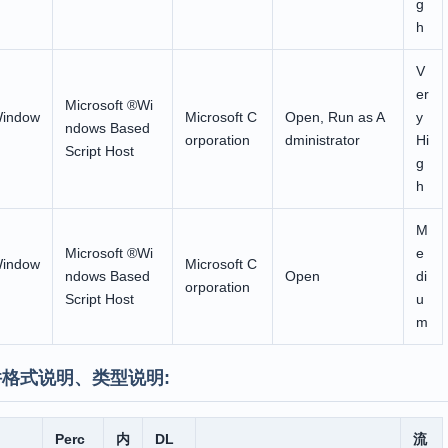
g
h
V
er
Microsoft ®Wi
Window
Microsoft C
Open, Run as A
y
ndows Based
orporation
dministrator
Hi
Script Host
g
h
M
Microsoft ®Wi
e
Window
Microsoft C
ndows Based
Open
di
orporation
Script Host
u
m
格式说明、类型说明:
Perc
内
DL
流