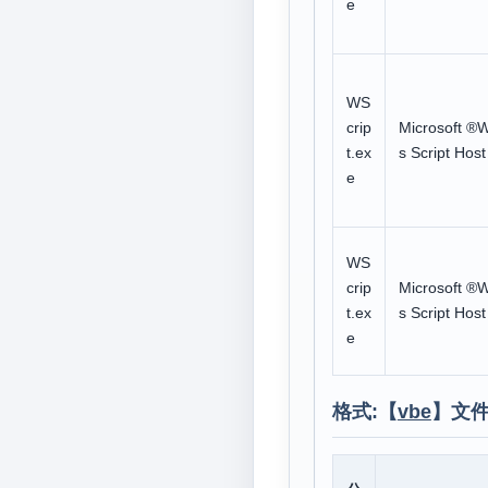
e
WS
crip
Microsoft ®
t.ex
s Script Host
e
WS
crip
Microsoft ®
t.ex
s Script Host
e
格式:【
vbe
】文件