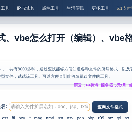
络工具
IP与域名
邮件工具
生活便民
更多工具
5.1支
式、vbe怎么打开（编辑）、vbe
，一共有8000多种，通过查找能够方便知道各种文件的所属格式，以及
类型文件，试试该工具。可以方便查到能够编辑该文件的工具。
雨云：中美港_服务器 5元/月_独
名:
css
ffl
hxv
it
mag
nmd
nst
nsv
pdn
php
r09
stz
tpl
txt