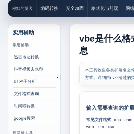
编码转换
安全加固
格式化与前端
网
程默的博客
实用辅助
vbe是什么格
常用辅助
息
迅雷地址转换
抖音视频去水印
本工具收集各类扩展名文件
方式。遇到自己不清楚的
BT种子分析
文件格式查询
时间戳转换
输入需要查询的扩展
google搜索
常见文件格式:
ahs
chm
web
xlm
xsc
短网址工具