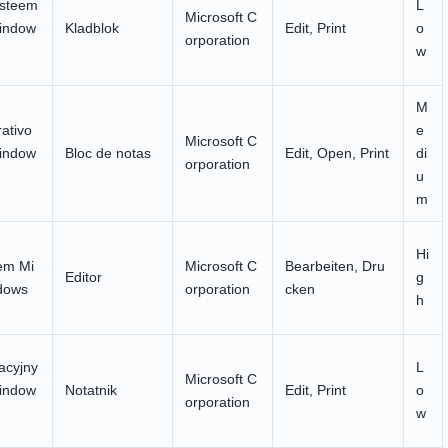
ysteem
L
Microsoft C
indow
Kladblok
Edit, Print
o
orporation
w
M
ativo
e
Microsoft C
indow
Bloc de notas
Edit, Open, Print
di
orporation
u
m
Hi
em Mi
Microsoft C
Bearbeiten, Dru
Editor
g
dows
orporation
cken
h
acyjny
L
Microsoft C
indow
Notatnik
Edit, Print
o
orporation
w