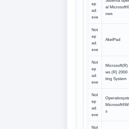
Sistema ope
ep
al Microsoft
ad.
ows
exe
Not
ep
AkelPad
ad.
exe
Not
Microsoft(R)
ep
ws (R) 2000
ad.
ting System
exe
Not
Operativsys
ep
Microsoft®W
ad.
s
exe
Not