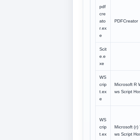
pdf
cre
ato
PDFCreator
r.ex
e
Scit
e.e
xe
WS
crip
Microsoft R 
t.ex
ws Script Ho
e
WS
crip
Microsoft (r
t.ex
ws Script Ho