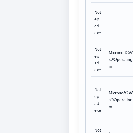
Not
ep
ad.
exe
Not
Microsoft®W
ep
s®Operating
ad.
m
exe
Not
Microsoft®W
ep
s®Operating
ad.
m
exe
Not