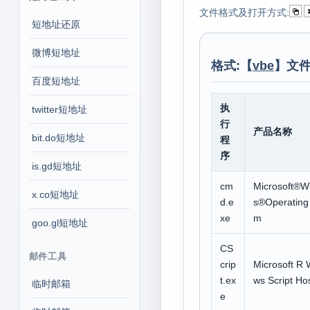
文件格式及打开方式:
短地址还原
微博短地址
格式:【
vbe
】文件
百度短地址
执
twitter短地址
行
产品名称
bit.do短地址
程
序
is.gd短地址
cm
Microsoft®W
x.co短地址
d.e
s®Operating
xe
m
goo.gl短地址
CS
邮件工具
crip
Microsoft R 
t.ex
ws Script Ho
临时邮箱
e