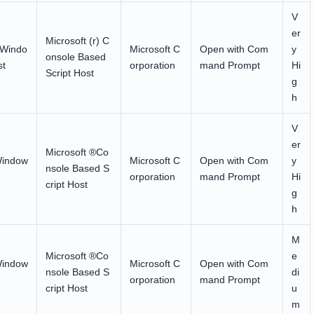
V
er
Microsoft (r) C
) Windo
Microsoft C
Open with Com
y
onsole Based
st
orporation
mand Prompt
Hi
Script Host
g
h
V
er
Microsoft ®Co
Window
Microsoft C
Open with Com
y
nsole Based S
orporation
mand Prompt
Hi
cript Host
g
h
M
Microsoft ®Co
e
Window
Microsoft C
Open with Com
nsole Based S
di
orporation
mand Prompt
cript Host
u
m