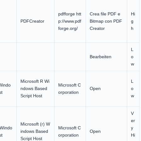
pdfforge htt
Crea file PDF e
Hi
PDFCreator
p://www.pdf
Bitmap con PDF
g
forge.org/
Creator
h
L
Bearbeiten
o
w
Microsoft R Wi
L
Windo
Microsoft C
ndows Based
Open
o
st
orporation
Script Host
w
V
er
Microsoft (r) W
) Windo
Microsoft C
y
indows Based
Open
st
orporation
Hi
Script Host