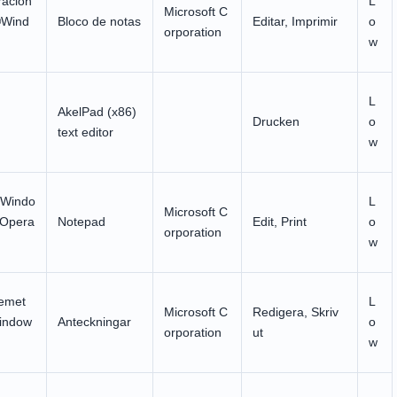
racion
L
Microsoft C
®Wind
Bloco de notas
Editar, Imprimir
o
orporation
w
L
AkelPad (x86)
Drucken
o
text editor
w
 Windo
L
Microsoft C
 Opera
Notepad
Edit, Print
o
orporation
w
temet
L
Microsoft C
Redigera, Skriv
indow
Anteckningar
o
orporation
ut
w