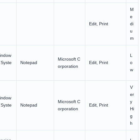
M
e
Edit, Print
di
u
m
indow
L
Microsoft C
 Syste
Notepad
Edit, Print
o
orporation
w
V
er
indow
Microsoft C
y
 Syste
Notepad
Edit, Print
orporation
Hi
g
h