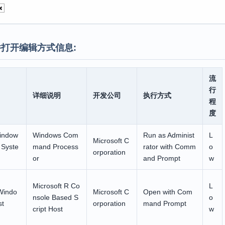
打开编辑方式信息:
流
行
详细说明
开发公司
执行方式
程
度
indow
Windows Com
Run as Administ
L
Microsoft C
 Syste
mand Process
rator with Comm
o
orporation
or
and Prompt
w
Microsoft R Co
L
Windo
Microsoft C
Open with Com
nsole Based S
o
st
orporation
mand Prompt
cript Host
w