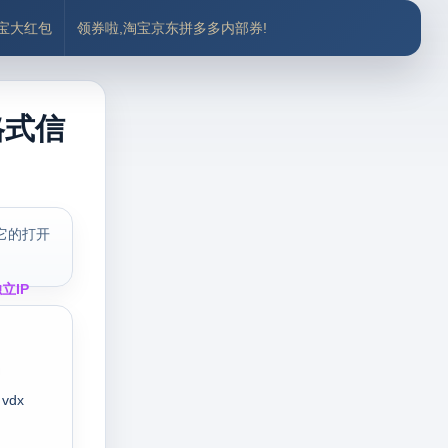
付宝大红包
领券啦,淘宝京东拼多多内部券!
格式信
它的打开
立IP
vdx