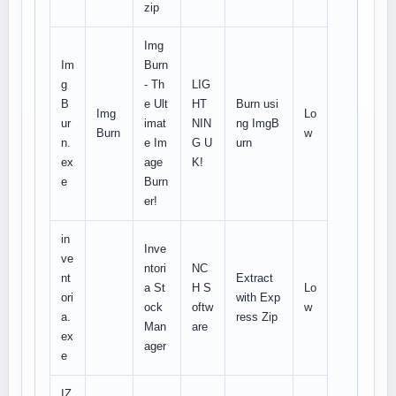
zip
Img
Im
Burn
g
- Th
LIG
B
e Ult
HT
Burn usi
Img
Lo
ur
imat
NIN
ng ImgB
Burn
w
n.
e Im
G U
urn
ex
age
K!
e
Burn
er!
in
Inve
ve
ntori
NC
nt
Extract
a St
H S
Lo
ori
with Exp
ock
oftw
w
a.
ress Zip
Man
are
ex
ager
e
IZ