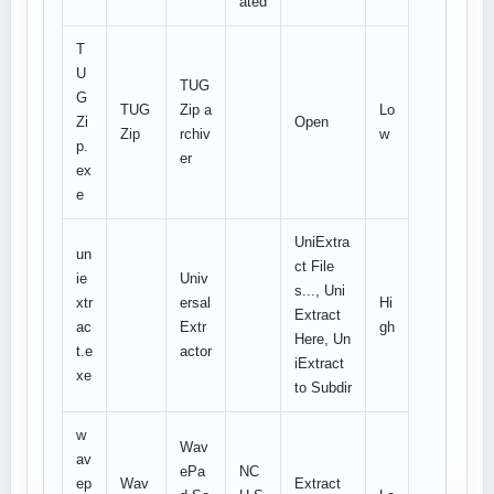
ated
T
U
TUG
G
TUG
Zip a
Lo
Zi
Open
Zip
rchiv
w
p.
er
ex
e
UniExtra
un
ct File
ie
Univ
s..., Uni
xtr
ersal
Hi
Extract
ac
Extr
gh
Here, Un
t.e
actor
iExtract
xe
to Subdir
w
Wav
av
ePa
NC
ep
Wav
Extract