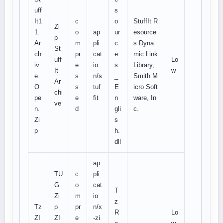
uff
s
It1
c
o
StuffIt R
Zi
1.
o
ap
ur
esource
p
Ar
m
pli
c
s Dyna
St
ch
pr
cat
e
mic Link
uff
Lo
iv
e
io
s
Library,
It
w
e.
s
n/s
_
Smith M
Ar
O
s
tuf
E
icro Soft
chi
pe
e
fit
n
ware, In
ve
n.
d
gli
c.
Zi
s
p
h.
dll
ap
TU
c
pli
G
o
cat
T
Zi
m
io
z
Tz
p
pr
n/x
R
Lo
ZI
ZI
e
-zi