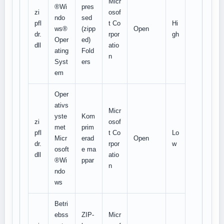
Micr
®Wi
pres
zi
osof
ndo
sed
pfl
t Co
Hi
ws®
(zipp
Open
dr.
rpor
gh
Oper
ed)
dll
atio
ating
Fold
n
Syst
ers
em
Oper
ativs
Micr
yste
Kom
zi
osof
met
prim
pfl
t Co
Lo
Micr
erad
Open
dr.
rpor
w
osoft
e ma
dll
atio
®Wi
ppar
n
ndo
ws
Betri
ebss
ZIP-
Micr