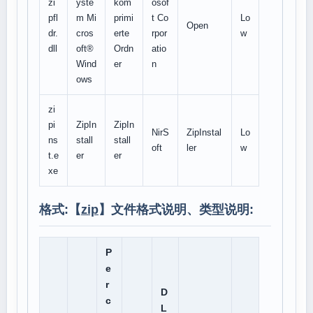
zi
yste
kom
osof
pfl
m Mi
primi
t Co
Lo
Open
dr.
cros
erte
rpor
w
dll
oft®
Ordn
atio
Wind
er
n
ows
zi
pi
ZipIn
ZipIn
NirS
ZipInstal
Lo
ns
stall
stall
oft
ler
w
t.e
er
er
xe
格式:【
zip
】文件格式说明、类型说明:
P
e
r
D
c
L