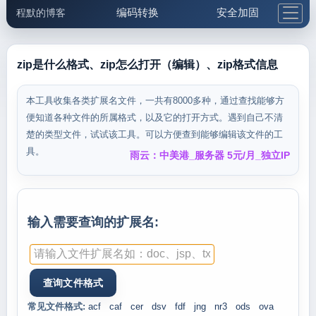
编码转换
安全加固
程默的博客
格式化与前端
网络工具
IP与域名
邮件工具
生活便民
更多工具
zip是什么格式、zip怎么打开（编辑）、zip格式信息
5.1支付宝大红包
本工具收集各类扩展名文件，一共有8000多种，通过查找能够方
便知道各种文件的所属格式，以及它的打开方式。遇到自己不清
楚的类型文件，试试该工具。可以方便查到能够编辑该文件的工
具。
雨云：中美港_服务器 5元/月_独立IP
输入需要查询的扩展名:
常见文件格式:
acf
caf
cer
dsv
fdf
jng
nr3
ods
ova