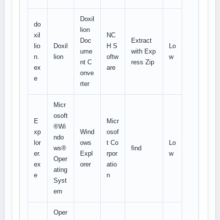
Doxil
do
lion
xil
NC
Doc
Extract
lio
Doxil
H S
Lo
ume
with Exp
n.
lion
oftw
w
nt C
ress Zip
ex
are
onve
e
rter
Micr
osoft
E
Micr
®Wi
xp
Wind
osof
ndo
lor
ows
t Co
Lo
ws®
find
er.
Expl
rpor
w
Oper
ex
orer
atio
ating
e
n
Syst
em
Oper