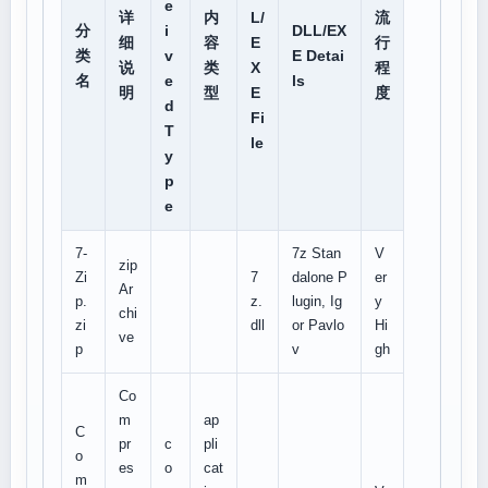
e
详
内
L/
流
分
i
DLL/EX
细
容
E
行
类
v
E Detai
说
类
X
程
名
e
ls
明
型
E
度
d
Fi
T
le
y
p
e
7-
7z Stan
V
zip
Zi
7
dalone P
er
Ar
p.
z.
lugin, Ig
y
chi
zi
dll
or Pavlo
Hi
ve
p
v
gh
Co
m
ap
C
pr
c
pli
o
es
o
cat
m