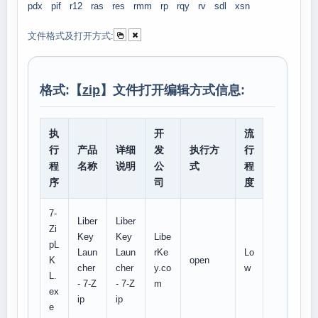
pdx
pif
r12
ras
res
rmm
rp
rqy
rv
sdl
xsn
文件格式及打开方式:
格式:【
zip
】文件打开编辑方式信息:
执
开
流
行
产品
详细
发
执行方
行
程
名称
说明
公
式
程
序
司
度
7-
Liber
Liber
Zi
Key
Key
Libe
pL
Laun
Laun
rKe
Lo
K
open
cher
cher
y.co
w
L.
- 7-Z
- 7-Z
m
ex
ip
ip
e