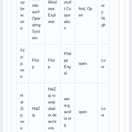
xp
Wind
osof
ndo
er
lor
ows
t Co
find, Op
ws®
y
er.
Expl
rpor
en
Oper
Hi
ex
orer
atio
ating
gh
e
n
Syst
em
Fil
Phili
zi
Filzi
Filzi
pp
Lo
p.
open
p
p
Eng
w
ex
el
e
HalZ
H
ip m
ww
al
anip
w.g
Zi
HalZ
ulad
Lo
avid
open
p.
ip
or de
w
ia.or
ex
archi
g
e
vos