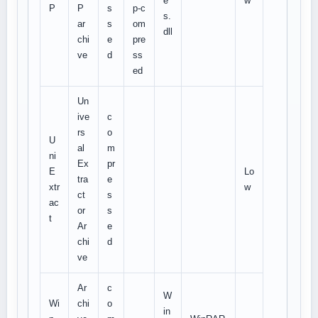
e
w
P
P
s
p-c
s.
ar
s
om
dll
chi
e
pre
ve
d
ss
ed
Un
ive
c
rs
o
U
al
m
ni
Ex
pr
E
Lo
tra
e
xtr
w
ct
s
ac
or
s
t
Ar
e
chi
d
ve
Ar
c
W
Wi
chi
o
in