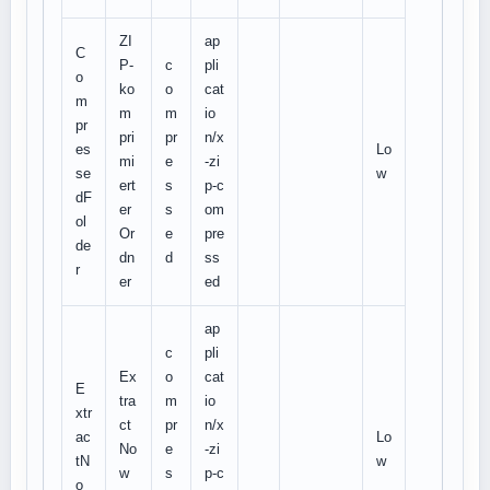
ZI
ap
C
P-
c
pli
o
ko
o
cat
m
m
m
io
pr
pri
pr
n/x
es
Lo
mi
e
-zi
se
w
ert
s
p-c
dF
er
s
om
ol
Or
e
pre
de
dn
d
ss
r
er
ed
ap
c
pli
Ex
o
cat
E
tra
m
io
xtr
ct
pr
n/x
ac
Lo
No
e
-zi
tN
w
w
s
p-c
o