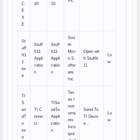
Inc.
C.
10
10
E
X
E
Smi
St
Stuff
Stuff
th
uff
It11
It11
Micr
Open wit
It1
Lo
Appli
Appli
o S
h StuffIt
1.
w
catio
catio
oftw
11
ex
n
n
are,
e
Inc.
Tex
TI
as I
S
TISe
nstr
en
TI C
ndTo
Send To
ume
Lo
dT
onne
Appli
TI Devic
nts
w
o.
ct
catio
e...
Inco
ex
n
rpor
e