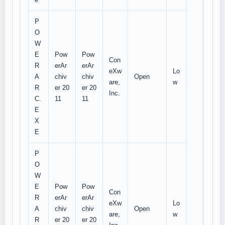
P
O
W
E
Pow
Pow
Con
R
erAr
erAr
eXw
Lo
A
chiv
chiv
Open
are,
w
R
er 20
er 20
Inc.
C.
11
11
E
X
E
P
O
W
E
Pow
Pow
Con
R
erAr
erAr
eXw
Lo
A
chiv
chiv
Open
are,
w
R
er 20
er 20