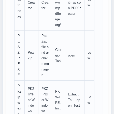
Crea
Crea
ww
itmap co
to
w
tor
tor
w.p
n PDFCr
r.e
dffo
eator
xe
rge.
org/
P
Pea
E
Zip,
A
file a
Gior
ZI
Pea
nd ar
Lo
gio
open
P.
Zip
chiv
w
Tani
E
e ma
X
nage
E
r
P
PKZ
PKZ
kz
PK
IP®f
IP®f
Extract
ip
WA
Lo
or W
or W
To..., op
w.
RE,
w
indo
indo
en, Test
ex
Inc.
ws
ws
e