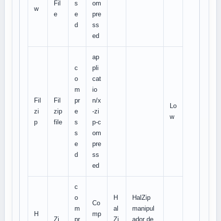
Fil
s
om
w
e
e
pre
d
ss
ed
ap
c
pli
o
cat
m
io
Fil
Fil
pr
n/x
Lo
zi
zip
e
-zi
w
p
file
s
p-c
s
om
e
pre
d
ss
ed
c
o
H
HalZip
Co
m
al
manipul
H
mp
Zi
pr
Zi
ador de