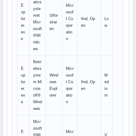
ativs
E
Micr
yste
xp
osof
met
Utfor
lor
t Co
find, Op
Lo
Micr
skar
er.
rpor
en
w
osoft
en
ex
atio
®Wi
e
n
ndo
ws
Betri
E
ebss
Micr
xp
yste
Wind
osof
M
lor
m Mi
ows
t Co
find, Op
ed
er.
cros
Expl
rpor
en
iu
ex
oft®
orer
atio
m
e
Wind
n
ows
Micr
osoft
E
Micr
®Wi
V