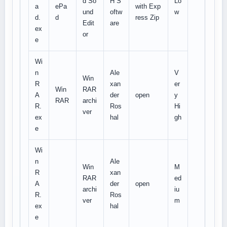
d So
H S
Lo
a
ePa
with Exp
und
oftw
w
d.
d
ress Zip
Edit
are
ex
or
e
Wi
n
Ale
V
Win
R
xan
er
Win
RAR
A
der
open
y
RAR
archi
R.
Ros
Hi
ver
ex
hal
gh
e
Wi
n
Ale
Win
M
R
xan
RAR
ed
A
der
open
archi
iu
R.
Ros
ver
m
ex
hal
e