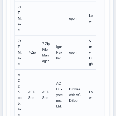
7z
F
Lo
M.
open
w
ex
e
7z
V
7-Zip
F
Igor
er
File
M.
7-Zip
Pav
open
y
Man
ex
lov
Hi
ager
e
gh
A
C
AC
D
D S
Browse
S
ACD
ACD
Lo
yste
with AC
ee
See
See
w
ms,
DSee
5.
Ltd.
ex
e