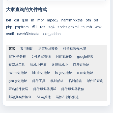
大家查询的文件格式
b4f
csl
g3n
m
mbr
mpeg2
nanflmrkxtns
ofn
orf
php
pspfram
r51
rdz
sg4
spdesignxml
thumb
wbk
xsdif
xweb3listdata
xxe_addon
其它
常用辅助
迅雷地址转换
抖音视频去水印
BT种子分析
文件格式查询
时间戳转换
google搜索
短网址工具
短地址还原
微博短地址
百度短地址
twitter短地址
bit.do短地址
is.gd短地址
x.co短地址
goo.gl短地址
邮件工具
临时邮箱
临时邮箱
邮件IP查询
匿名邮件发送
邮件服务器测试
邮件服务器收信
邮箱真实性检查
AI 与其他
清除AI创作痕迹