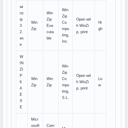
wi
Win
nz
Win
Zip
ip
Zip
Open wit
Win
Co
Hi
3
Exe
h WinZi
Zip
mpu
gh
2.
cuta
p, print
ting,
ex
ble
Inc.
e
W
IN
Win
ZI
Zip
P
Open wit
Win
Win
Co
Lo
6
h WinZi
Zip
Zip
mpu
w
4.
p, print
ting,
E
S.L.
X
E
Micr
osoft
Com