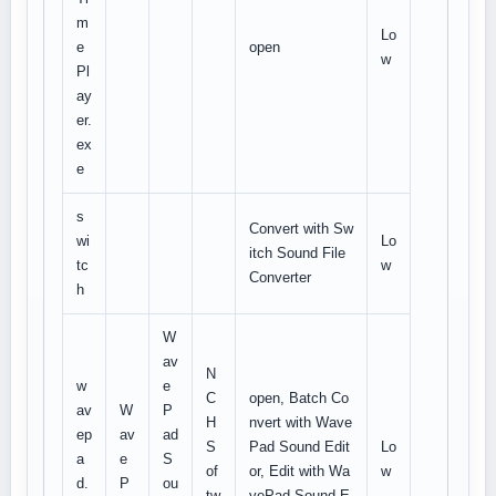
m
Lo
e
open
w
Pl
ay
er.
ex
e
s
Convert with Sw
wi
Lo
itch Sound File
tc
w
Converter
h
W
av
N
w
e
C
open, Batch Co
av
W
P
H
nvert with Wave
ep
av
ad
S
Pad Sound Edit
Lo
a
e
S
of
or, Edit with Wa
w
d.
P
ou
tw
vePad Sound E