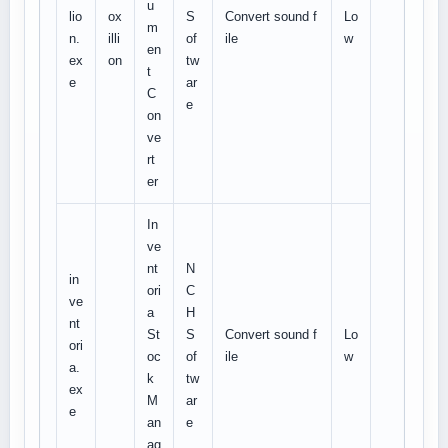
u
lio
ox
S
Convert sound f
Lo
m
n.
illi
of
ile
w
en
ex
on
tw
t
e
ar
C
e
on
ve
rt
er
In
ve
nt
N
in
ori
C
ve
a
H
nt
St
S
Convert sound f
Lo
ori
oc
of
ile
w
a.
k
tw
ex
M
ar
e
an
e
ag