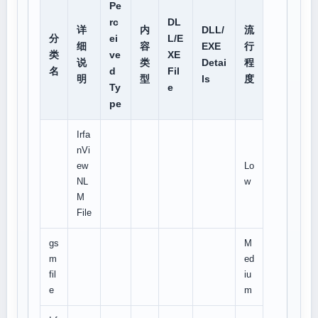
Pe
rc
DL
详
内
DLL/
流
分
ei
L/E
细
容
EXE
行
类
ve
XE
说
类
Detai
程
名
d
Fil
明
型
ls
度
Ty
e
pe
Irfa
nVi
ew
Lo
NL
w
M
File
gs
M
m
ed
fil
iu
e
m