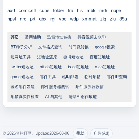
axd
comicstl
cube
folder
fra
his
mbk
mdr
nope
npsf
nrc
prt
qbx
rgi
vbe
wdp
xmmat
zlq
zlu
89a
其它
常用辅助
迅雷地址转换
抖音视频去水印
BT种子分析
文件格式查询
时间戳转换
google搜索
短网址工具
短地址还原
微博短地址
百度短地址
twitter短地址
bit.do短地址
is.gd短地址
x.co短地址
goo.gl短地址
邮件工具
临时邮箱
临时邮箱
邮件IP查询
匿名邮件发送
邮件服务器测试
邮件服务器收信
邮箱真实性检查
AI 与其他
清除AI创作痕迹
© 2026查错IT网. Update:2026-08-06
赞助
广告(Ad)