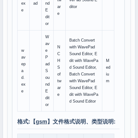
ex
ad
nd
ar
ditor
e
E
e
dit
or
W
Batch Convert
av
N
with WavePad
w
e
C
Sound Editor, E
av
P
H
dit with WavePa
M
ep
ad
S
d Sound Editor,
ed
a
S
of
Batch Convert
iu
d.
ou
tw
with WavePad
m
ex
nd
ar
Sound Editor, E
e
E
e
dit with WavePa
dit
d Sound Editor
or
格式:【
gsm
】文件格式说明、类型说明: