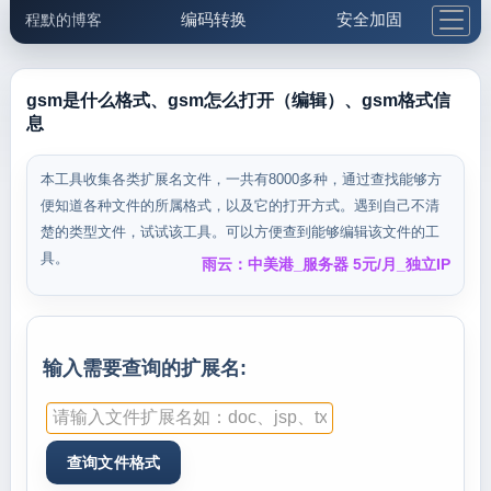
编码转换
安全加固
程默的博客
格式化与前端
网络工具
IP与域名
邮件工具
生活便民
更多工具
gsm是什么格式、gsm怎么打开（编辑）、gsm格式信
息
5.1支付宝大红包
本工具收集各类扩展名文件，一共有8000多种，通过查找能够方
便知道各种文件的所属格式，以及它的打开方式。遇到自己不清
楚的类型文件，试试该工具。可以方便查到能够编辑该文件的工
具。
雨云：中美港_服务器 5元/月_独立IP
输入需要查询的扩展名: