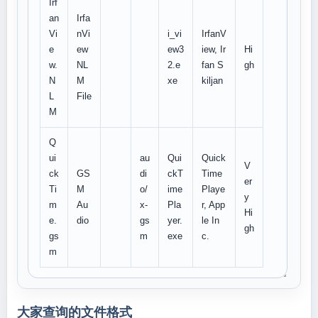
Irf
an
Irfa
Vi
nVi
i_vi
IrfanV
e
ew
ew3
iew, Ir
Hi
w.
NL
2.e
fan S
gh
N
M
xe
kiljan
L
File
M
Q
ui
au
Qui
Quick
V
ck
GS
di
ckT
Time
er
Ti
M
o/
ime
Playe
y
m
Au
x-
Pla
r, App
Hi
e.
dio
gs
yer.
le In
gh
gs
m
exe
c.
m
大家查询的文件格式