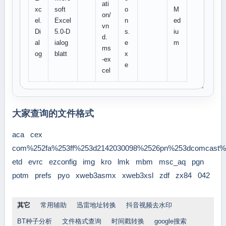
ati
xc
soft
o
M
on/
el.
Excel
n
ed
vn
Di
5.0-D
s.
iu
d.
al
ialog
e
m
ms
og
blatt
x
-ex
e
cel
大家查询的文件格式
aca
cex
com%252fa%253ff%253d2142030098%2526pn%253dcomcast%
etd
evrc
ezconfig
img
kro
lmk
mbm
msc_aq
pgn
potm
prefs
pyo
xweb3asmx
xweb3xsl
zdf
zx84
042
其它
常用辅助
迅雷地址转换
抖音视频去水印
BT种子分析
文件格式查询
时间戳转换
google搜索