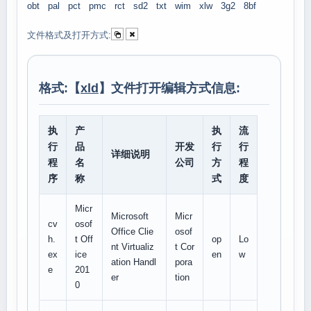
obt
pal
pct
pmc
rct
sd2
txt
wim
xlw
3g2
8bf
文件格式及打开方式:
格式:【
xld
】文件打开编辑方式信息:
执
产
执
流
行
品
开发
行
行
详细说明
程
名
公司
方
程
序
称
式
度
Micr
Microsoft
Micr
cv
osof
Office Clie
osof
h.
t Off
op
Lo
nt Virtualiz
t Cor
ex
ice
en
w
ation Handl
pora
e
201
er
tion
0