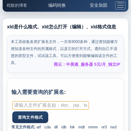
编码转换
安全加固
程默的博客
格式化与前端
网络工具
IP与域名
邮件工具
生活便民
更多工具
xld是什么格式、xld怎么打开（编辑）、xld格式信息
5.1支付宝大红包
本工具收集各类扩展名文件，一共有8000多种，通过查找能够方
便知道各种文件的所属格式，以及它的打开方式。遇到自己不清
楚的类型文件，试试该工具。可以方便查到能够编辑该文件的工
具。
雨云：中美港_服务器 5元/月_独立IP
输入需要查询的扩展名:
常见文件格式:
atf
cda
dll
idb
lnk
mdt
mmm
nr3
nsd