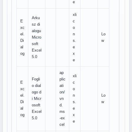
e
xli
Arku
E
c
sz di
xc
o
alogu
el.
n
Lo
Micro
Di
s.
w
soft
al
e
Excel
og
x
5.0
e
ap
xli
Fogli
plic
E
c
o dial
ati
xc
o
ogo d
on/
el.
n
Lo
i Micr
vn
Di
s.
w
osoft
d.
al
e
Excel
ms
og
x
5.0
-ex
e
cel