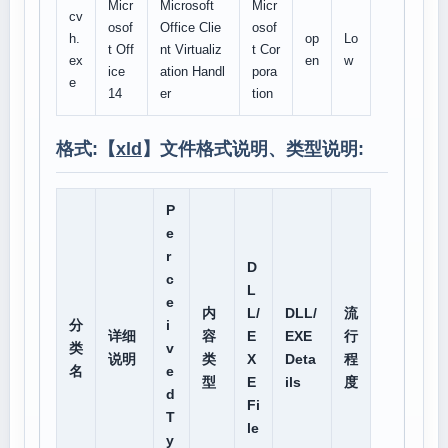
Micr
Microsoft
Micr
cv
osof
Office Clie
osof
h.
op
Lo
t Off
nt Virtualiz
t Cor
ex
en
w
ice
ation Handl
pora
e
14
er
tion
格式:【
xld
】文件格式说明、类型说明:
P
e
r
D
c
L
e
内
L/
DLL/
流
分
i
详细
容
E
EXE
行
类
v
说明
类
X
Deta
程
名
e
型
E
ils
度
d
Fi
T
le
y