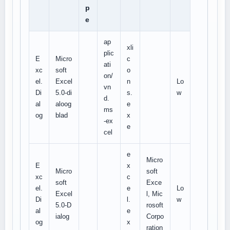
p
e
ap
xli
plic
E
Micro
c
ati
xc
soft
o
on/
el.
Excel
n
Lo
vn
Di
5.0-di
s.
w
d.
al
aloog
e
ms
og
blad
x
-ex
e
cel
e
Micro
E
x
Micro
soft
xc
c
soft
Exce
el.
e
Lo
Excel
l, Mic
Di
l.
w
5.0-D
rosoft
al
e
ialog
Corpo
og
x
ration