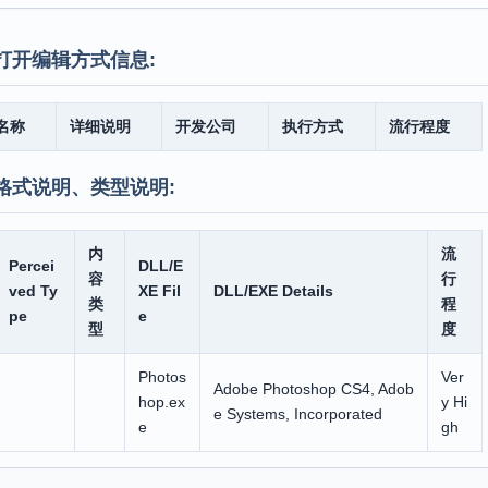
打开编辑方式信息:
名称
详细说明
开发公司
执行方式
流行程度
格式说明、类型说明:
内
流
Percei
DLL/E
容
行
ved Ty
XE Fil
DLL/EXE Details
类
程
pe
e
型
度
Photos
Ver
Adobe Photoshop CS4, Adob
hop.ex
y Hi
e Systems, Incorporated
e
gh