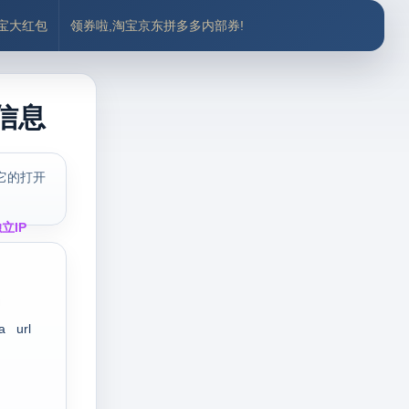
付宝大红包
领券啦,淘宝京东拼多多内部券!
式信息
它的打开
立IP
a
url