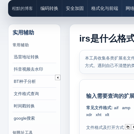
编码转换
安全加固
格式化与前端
网
程默的博客
实用辅助
irs是什么格
常用辅助
迅雷地址转换
本工具收集各类扩展名文件
方式。遇到自己不清楚的
抖音视频去水印
BT种子分析
文件格式查询
输入需要查询的扩展
时间戳转换
常见文件格式:
aif
amp
xdr
xht
xlt
google搜索
文件格式及打开方式:
短网址工具