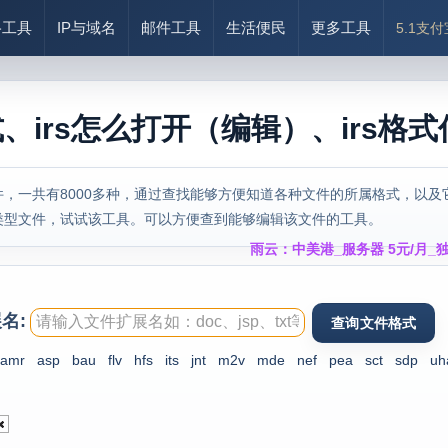
络工具
IP与域名
邮件工具
生活便民
更多工具
5.1支
式、irs怎么打开（编辑）、irs格
，一共有8000多种，通过查找能够方便知道各种文件的所属格式，以及
类型文件，试试该工具。可以方便查到能够编辑该文件的工具。
雨云：中美港_服务器 5元/月_独
名:
amr
asp
bau
flv
hfs
its
jnt
m2v
mde
nef
pea
sct
sdp
uh