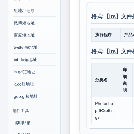
短地址还原
格式:【
irs
】文件
微博短地址
执行程序
产品
百度短地址
twitter短地址
格式:【
irs
】文件
bit.do短地址
详
is.gd短地址
细
分类名
说
x.co短地址
明
goo.gl短地址
Photosho
p.IRSettin
邮件工具
gs
临时邮箱