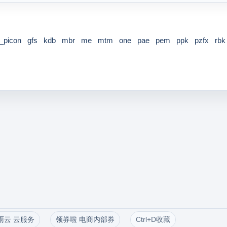
p_picon
gfs
kdb
mbr
me
mtm
one
pae
pem
ppk
pzfx
rbk
雨云 云服务
领券啦 电商内部券
Ctrl+D收藏