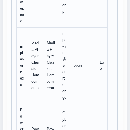
w
or
er.
p.
ex
e
m
pc
Medi
Medi
m
-h
a Pl
a Pl
pl
c
ayer
ayer
ay
@
Clas
Clas
Lo
er
S
open
sic -
sic -
w
c.
ou
Hom
Hom
ex
rc
ecin
ecin
e
ef
ema
ema
or
ge
P
C
o
yb
w
er
er
Pow
Pow