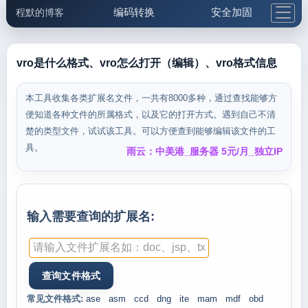
编码转换
安全加固
程默的博客
格式化与前端
网络工具
IP与域名
邮件工具
生活便民
更多工具
vro是什么格式、vro怎么打开（编辑）、vro格式信息
5.1支付宝大红包
本工具收集各类扩展名文件，一共有8000多种，通过查找能够方
便知道各种文件的所属格式，以及它的打开方式。遇到自己不清
楚的类型文件，试试该工具。可以方便查到能够编辑该文件的工
具。
雨云：中美港_服务器 5元/月_独立IP
输入需要查询的扩展名:
常见文件格式:
ase
asm
ccd
dng
ite
mam
mdf
obd