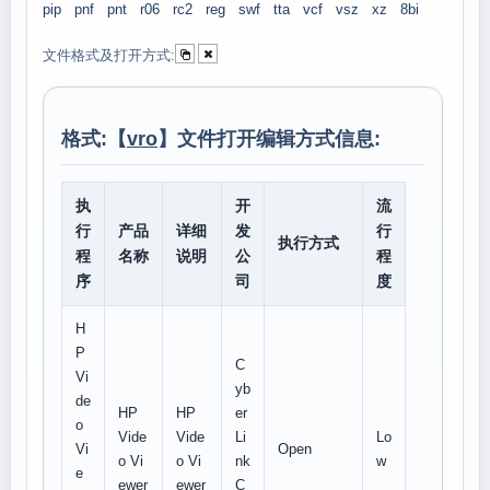
pip
pnf
pnt
r06
rc2
reg
swf
tta
vcf
vsz
xz
8bi
文件格式及打开方式:
格式:【
vro
】文件打开编辑方式信息:
执
开
流
行
产品
详细
发
行
执行方式
程
名称
说明
公
程
序
司
度
H
P
C
Vi
yb
de
HP
HP
er
o
Vide
Vide
Li
Lo
Vi
Open
o Vi
o Vi
nk
w
e
ewer
ewer
C