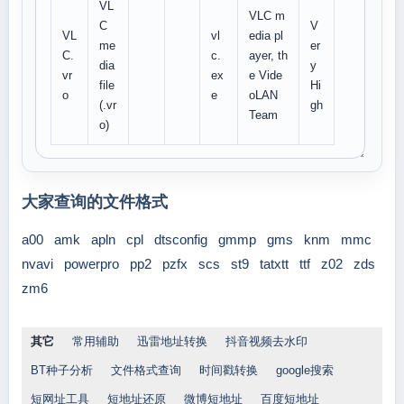
VL
VLC m
C
V
VL
vl
edia pl
me
er
C.
c.
ayer, th
dia
y
vr
ex
e Vide
file
Hi
o
e
oLAN
(.vr
gh
Team
o)
大家查询的文件格式
a00
amk
apln
cpl
dtsconfig
gmmp
gms
knm
mmc
nvavi
powerpro
pp2
pzfx
scs
st9
tatxtt
ttf
z02
zds
zm6
其它
常用辅助
迅雷地址转换
抖音视频去水印
BT种子分析
文件格式查询
时间戳转换
google搜索
短网址工具
短地址还原
微博短地址
百度短地址