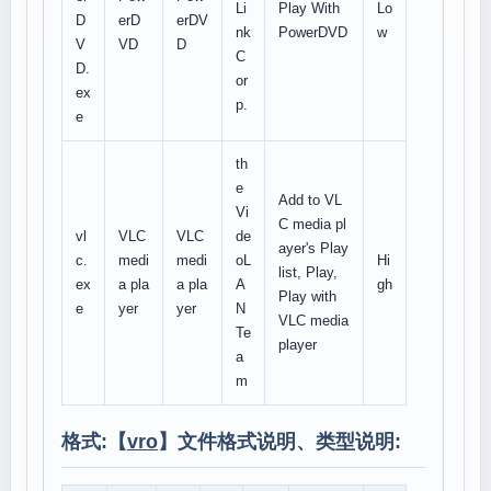
Li
Play With
Lo
D
erD
erDV
nk
PowerDVD
w
V
VD
D
C
D.
or
ex
p.
e
th
e
Add to VL
Vi
C media pl
vl
VLC
VLC
de
ayer's Play
c.
medi
medi
oL
Hi
list, Play,
ex
a pla
a pla
A
gh
Play with
e
yer
yer
N
VLC media
Te
player
a
m
格式:【
vro
】文件格式说明、类型说明: