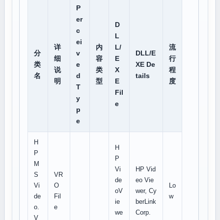
P
er
D
c
L
ei
详
内
L/
流
分
v
DLL/E
细
容
E
行
类
e
XE De
说
类
X
程
名
d
tails
明
型
E
度
T
Fil
y
e
p
e
H
H
P
P
M
Vi
HP Vid
S
VR
de
eo Vie
Vi
O
Lo
oV
wer, Cy
de
Fil
w
ie
berLink
o.
e
we
Corp.
V