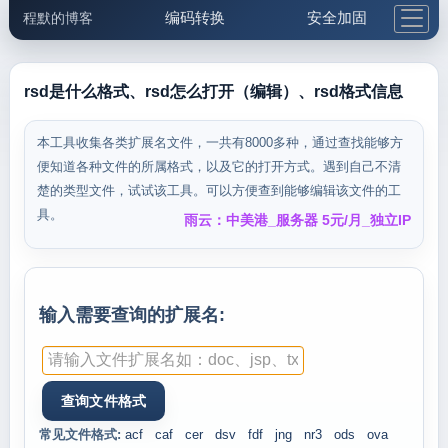
编码转换
安全加固
程默的博客
格式化与前端
网络工具
IP与域名
邮件工具
生活便民
更多工具
rsd是什么格式、rsd怎么打开（编辑）、rsd格式信息
5.1支付宝大红包
本工具收集各类扩展名文件，一共有8000多种，通过查找能够方
便知道各种文件的所属格式，以及它的打开方式。遇到自己不清
楚的类型文件，试试该工具。可以方便查到能够编辑该文件的工
具。
雨云：中美港_服务器 5元/月_独立IP
输入需要查询的扩展名:
常见文件格式:
acf
caf
cer
dsv
fdf
jng
nr3
ods
ova