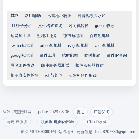
其它
常用辅助
迅雷地址转换
抖音视频去水印
BT种子分析
文件格式查询
时间戳转换
google搜索
短网址工具
短地址还原
微博短地址
百度短地址
twitter短地址
bit.do短地址
is.gd短地址
x.co短地址
goo.gl短地址
邮件工具
临时邮箱
临时邮箱
邮件IP查询
匿名邮件发送
邮件服务器测试
邮件服务器收信
邮箱真实性检查
AI 与其他
清除AI创作痕迹
© 2026查错IT网. Update:2026-08-06
赞助
广告(Ad)
雨云 云服务
领券啦 电商内部券
Ctrl+D收藏
粤ICP备13083991号
站点地图
更新信息
To：
8292669@qq.com