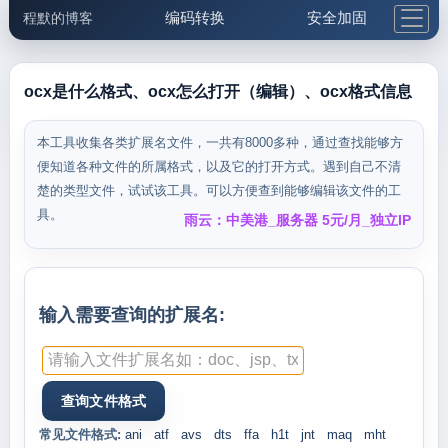
编码转换
安全加固
程默的博客
格式化与前端
网络工具
IP与域名
邮件工具
生活便民
更多工具
ocx是什么格式、ocx怎么打开（编辑）、ocx格式信息
5.1支付宝大红包
本工具收集各类扩展名文件，一共有8000多种，通过查找能够方
便知道各种文件的所属格式，以及它的打开方式。遇到自己不清
楚的类型文件，试试该工具。可以方便查到能够编辑该文件的工
具。
雨云：中美港_服务器 5元/月_独立IP
输入需要查询的扩展名:
常见文件格式:
ani
atf
avs
dts
ffa
h1t
jnt
maq
mht