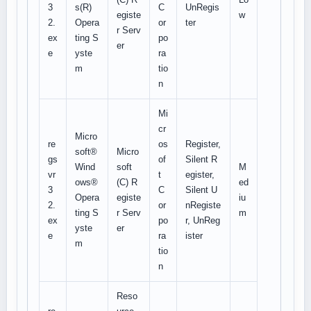
3
s(R)
C
UnRegis
egiste
w
2.
Opera
or
ter
r Serv
ex
ting S
po
er
e
yste
ra
m
tio
n
Mi
cr
Micro
re
os
Register,
soft®
Micro
gs
of
Silent R
Wind
soft
M
vr
t
egister,
ows®
(C) R
ed
3
C
Silent U
Opera
egiste
iu
2.
or
nRegiste
ting S
r Serv
m
ex
po
r, UnReg
yste
er
e
ra
ister
m
tio
n
Reso