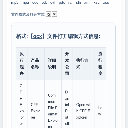
mp3
mpa
odc
odt
ovf
pdx
rar
sln
xml
xsc
xss
文件格式及打开方式:
格式:【
ocx
】文件打开编辑方式信息:
执
开
流
行
产品
详细
发
执行方
行
程
名称
说明
公
式
程
序
司
度
C
F
D
Com
F
an
mon
E
CFF
iel
Open wit
File F
Lo
xp
Explo
Pi
h CFF E
ormat
w
lor
rer
st
xplorer
Explo
er.
ell
rer