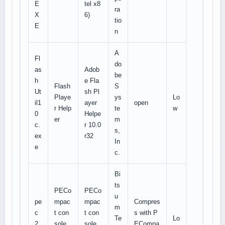
E
tel x8
ra
X
6)
tio
E
n
A
Fl
do
as
Adob
be
h
e Fla
Flash
S
Ut
sh Pl
Playe
ys
Lo
il1
ayer
open
r Help
te
w
0
Helpe
er
m
c.
r 10.0
s,
ex
r32
In
e
c.
Bi
ts
PECo
PECo
u
pe
mpac
mpac
Compres
m
c
t con
t con
s with P
Te
Lo
2.
sole
sole
ECompa