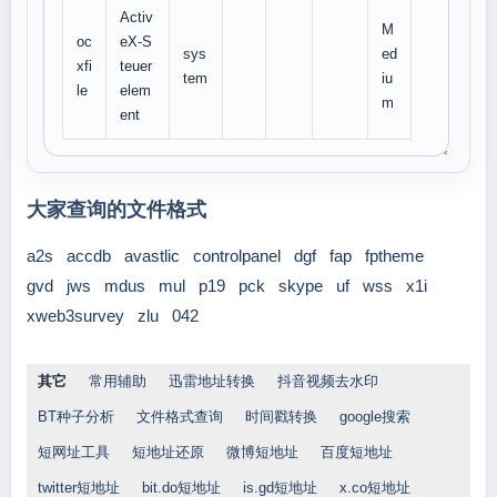
Activ
M
oc
eX-S
sys
ed
xfi
teuer
tem
iu
le
elem
m
ent
大家查询的文件格式
a2s
accdb
avastlic
controlpanel
dgf
fap
fptheme
gvd
jws
mdus
mul
p19
pck
skype
uf
wss
x1i
xweb3survey
zlu
042
其它
常用辅助
迅雷地址转换
抖音视频去水印
BT种子分析
文件格式查询
时间戳转换
google搜索
短网址工具
短地址还原
微博短地址
百度短地址
twitter短地址
bit.do短地址
is.gd短地址
x.co短地址