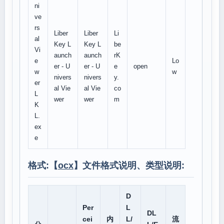
ni
ve
rs
Liber
Liber
Li
al
Key L
Key L
be
Vi
aunch
aunch
rK
e
Lo
er - U
er - U
e
open
w
w
nivers
nivers
y.
er
al Vie
al Vie
co
L
wer
wer
m
K
L.
ex
e
格式:【
ocx
】文件格式说明、类型说明:
D
Per
L
DL
cei
内
L/
流