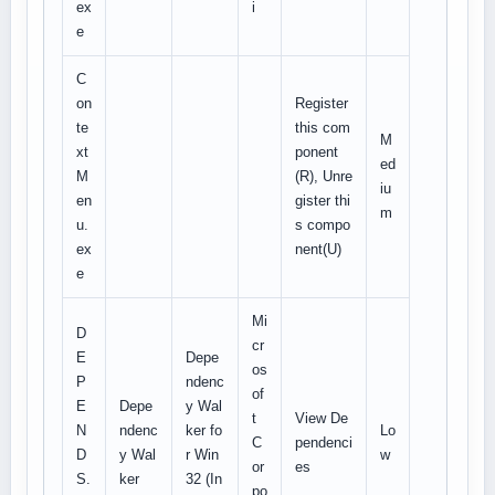
ex
i
e
C
on
Register
te
this com
M
xt
ponent
ed
M
(R), Unre
iu
en
gister thi
m
u.
s compo
ex
nent(U)
e
Mi
D
cr
E
Depe
os
P
ndenc
of
E
Depe
y Wal
t
View De
N
ndenc
ker fo
Lo
C
pendenci
D
y Wal
r Win
w
or
es
S.
ker
32 (In
po