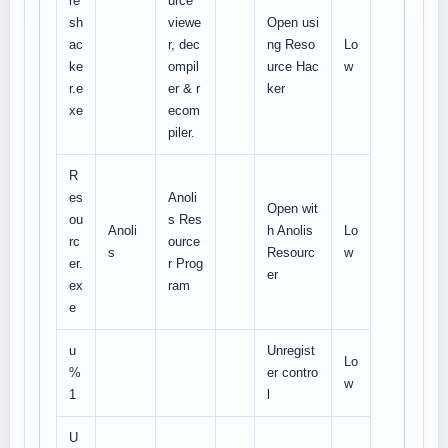
re
urce
sh
viewe
Open usi
ac
r, dec
ng Reso
Lo
ke
ompil
urce Hac
w
r.e
er & r
ker
xe
ecom
piler.
R
es
Anoli
Open wit
ou
s Res
Anoli
h Anolis
Lo
rc
ource
s
Resourc
w
er.
r Prog
er
ex
ram
e
u
Unregist
Lo
%
er contro
w
1
l
U