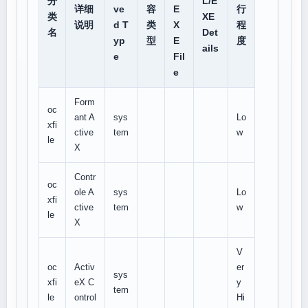
分
L/E
详细
ve
容
E
行
类
XE
说明
d T
类
X
程
名
Det
yp
型
E
度
ails
e
Fil
e
Form
oc
ant A
sys
Lo
xfi
ctive
tem
w
le
X
Contr
oc
ole A
sys
Lo
xfi
ctive
tem
w
le
X
V
oc
Activ
er
sys
xfi
eX C
y
tem
le
ontrol
Hi