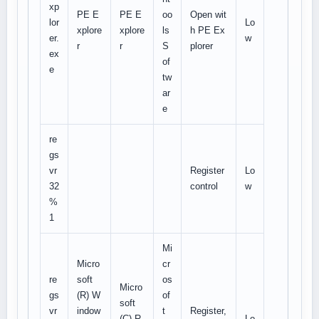
xp
PE E
PE E
oo
Open wit
lor
Lo
xplore
xplore
ls
h PE Ex
er.
w
r
r
S
plorer
ex
of
e
tw
ar
e
re
gs
vr
Register
Lo
32
control
w
%
1
Mi
Micro
cr
re
soft
os
Micro
gs
(R) W
of
soft
vr
indow
t
Register,
(C) R
Lo