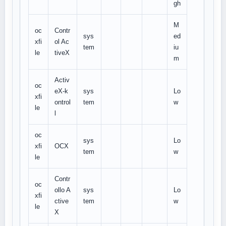
gh
M
oc
Contr
sys
ed
xfi
ol Ac
tem
iu
le
tiveX
m
Activ
oc
eX-k
sys
Lo
xfi
ontrol
tem
w
le
l
oc
sys
Lo
xfi
OCX
tem
w
le
Contr
oc
ollo A
sys
Lo
xfi
ctive
tem
w
le
X