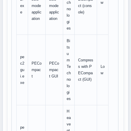
ch
w
ex
mode
mode
ct (cons
no
e
applic
applic
ole)
lo
ation
ation
gi
es
Bi
ts
u
pe
m
Compres
c2
PECo
PECo
Te
s with P
Lo
gu
mpac
mpac
ch
ECompa
w
i.e
t
t GUI
no
ct (GUI)
xe
lo
gi
es
H
ea
ve
pe
nt