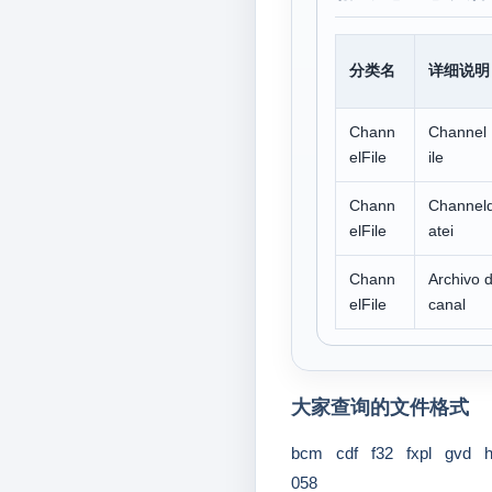
分类名
详细说明
Chann
Channel
elFile
ile
Chann
Channel
elFile
atei
Chann
Archivo 
elFile
canal
大家查询的文件格式
bcm
cdf
f32
fxpl
gvd
058