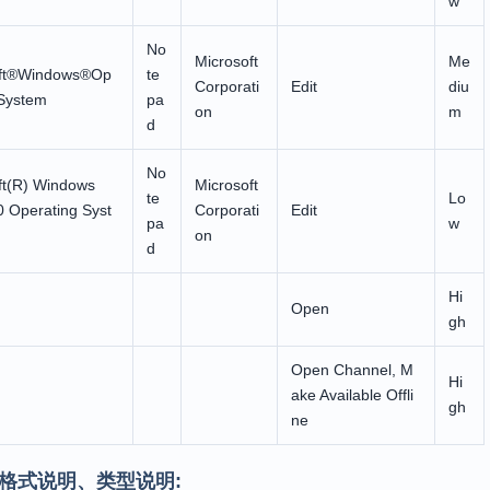
w
No
Microsoft
Me
oft®Windows®Op
te
Corporati
Edit
diu
 System
pa
on
m
d
No
ft(R) Windows
Microsoft
te
Lo
0 Operating Syst
Corporati
Edit
pa
w
on
d
Hi
Open
gh
Open Channel, M
Hi
ake Available Offli
gh
ne
格式说明、类型说明: