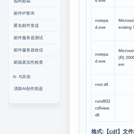
d.exe
临时邮箱
邮件IP查询
notepa
Micros
匿名邮件发送
d.exe
erating
邮件服务器测试
邮件服务器收信
Microso
notepa
(R) 200
d.exe
邮箱真实性检查
em
AI 与其他
root.dll
清除AI创作痕迹
rundll32
cdfview.
dll
格式:【
cdf
】文件