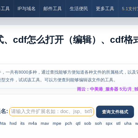
络工具
IP与域名
邮件工具
生活便民
更多工具
5.1支
式、cdf怎么打开（编辑）、cdf格
，一共有8000多种，通过查找能够方便知道各种文件的所属格式，以及
类型文件，试试该工具。可以方便查到能够编辑该文件的工具。
雨云：中美港_服务器 5元/月_独
名:
hta
hxd
its
m4a
mav
mpe
pch
qtl
sob
soh
spx
stl
uha