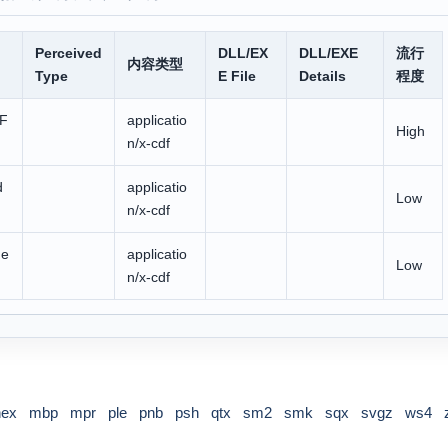
Perceived
DLL/EX
DLL/EXE
流行
内容类型
Type
E File
Details
程度
 F
applicatio
High
n/x-cdf
d
applicatio
Low
n/x-cdf
de
applicatio
Low
n/x-cdf
hex
mbp
mpr
ple
pnb
psh
qtx
sm2
smk
sqx
svgz
ws4