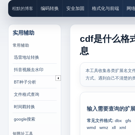
编码转换
安全加固
格式化与前端
网
程默的博客
实用辅助
cdf是什么格
常用辅助
息
迅雷地址转换
抖音视频去水印
本工具收集各类扩展名文件
方式。遇到自己不清楚的
BT种子分析
文件格式查询
时间戳转换
输入需要查询的扩展
google搜索
常见文件格式:
dbx
gfs
wmd
wmz
xll
xml
短网址工具