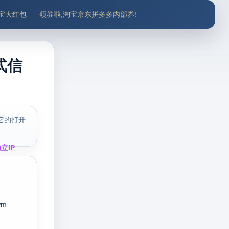
付宝大红包
领券啦,淘宝京东拼多多内部券!
式信
它的打开
立IP
wm