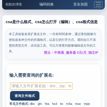
编码转换
安全加固
程默的博客
格式化与前端
网络工具
IP与域名
邮件工具
生活便民
更多工具
csa是什么格式、csa怎么打开（编辑）、csa格式信息
5.1支付宝大红包
本工具收集各类扩展名文件，一共有8000多种，通过查找能够方
便知道各种文件的所属格式，以及它的打开方式。遇到自己不清
楚的类型文件，试试该工具。可以方便查到能够编辑该文件的工
具。
雨云：中美港_服务器 5元/月_独立IP
输入需要查询的扩展名:
常见文件格式:
dbx
gfs
hta
hxd
its
m4a
mav
mpe