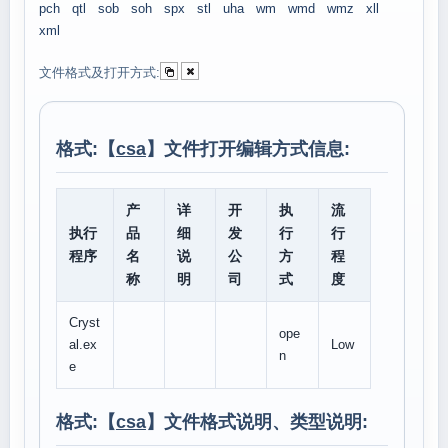
pch
qtl
sob
soh
spx
stl
uha
wm
wmd
wmz
xll
xml
文件格式及打开方式:
格式:【
csa
】文件打开编辑方式信息:
产
详
开
执
流
执行
品
细
发
行
行
程序
名
说
公
方
程
称
明
司
式
度
Cryst
ope
al.ex
Low
n
e
格式:【
csa
】文件格式说明、类型说明: