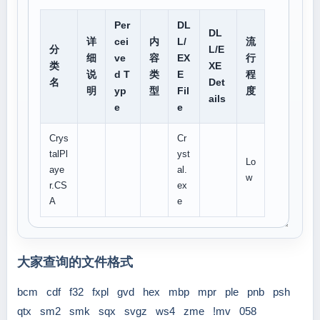
Per
DL
DL
详
cei
内
L/
流
分
L/E
细
ve
容
EX
行
类
XE
说
d T
类
E
程
名
Det
明
yp
型
Fil
度
ails
e
e
Crys
Cr
talPl
yst
Lo
aye
al.
w
r.CS
ex
A
e
大家查询的文件格式
bcm
cdf
f32
fxpl
gvd
hex
mbp
mpr
ple
pnb
psh
qtx
sm2
smk
sqx
svgz
ws4
zme
!mv
058