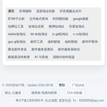
其它
常用辅助
迅雷地址转换
抖音视频去水印
BT种子分析
文件格式查询
时间戳转换
google搜索
短网址工具
短地址还原
微博短地址
百度短地址
twitter短地址
bit.do短地址
is.gd短地址
x.co短地址
goo.gl短地址
邮件工具
临时邮箱
临时邮箱
邮件IP查询
匿名邮件发送
邮件服务器测试
邮件服务器收信
邮箱真实性检查
AI 与其他
清除AI创作痕迹
© 2026查错IT网. Update:2026-08-06
赞助
广告(Ad)
雨云 云服务
领券啦 电商内部券
Ctrl+D收藏
粤ICP备13083991号
站点地图
更新信息
To：
8292669@qq.com