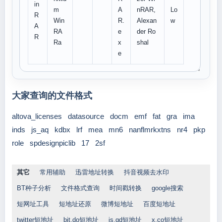
in
m
A
nRAR,
Lo
R
Win
R.
Alexan
w
A
RA
e
der Ro
R
Ra
x
shal
e
大家查询的文件格式
altova_licenses
datasource
docm
emf
fat
gra
ima
inds
js_aq
kdbx
lrf
mea
mn6
nanflmrkxtns
nr4
pkp
role
spdesignpiclib
17
2sf
其它
常用辅助
迅雷地址转换
抖音视频去水印
BT种子分析
文件格式查询
时间戳转换
google搜索
短网址工具
短地址还原
微博短地址
百度短地址
twitter短地址
bit.do短地址
is.gd短地址
x.co短地址