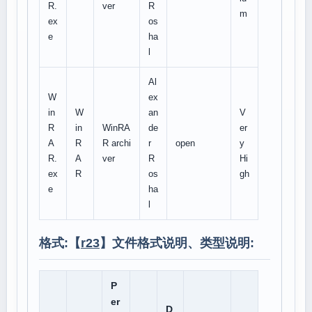
R.
ver
R
m
ex
os
e
ha
l
Al
W
ex
in
W
an
V
R
in
WinRA
de
er
A
R
R archi
r
open
y
R.
A
ver
R
Hi
ex
R
os
gh
e
ha
l
格式:【
r23
】文件格式说明、类型说明:
P
er
D