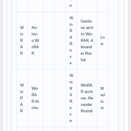
e
W
Gestio
in
W
Arc
ne arch
R
in
hivi
ivi Win
A
Lo
R
o Wi
RAR, A
R.
w
A
nRA
lexand
e
R
R
er Ros
x
hal
e
W
in
W
WinRA
Win
R
M
in
R archi
RA
A
ed
R
ver, Ale
R-Ar
R.
iu
A
xander
chiv
e
m
R
Roshal
x
e