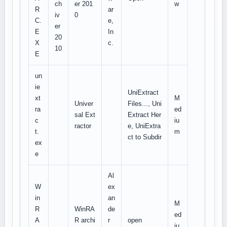
ch
er 201
w
R
ar
iv
0
C.
e,
er
E
In
20
X
c.
10
E
un
ie
UniExtract
xt
M
Univer
Files..., Uni
ra
ed
sal Ext
Extract Her
c
iu
ractor
e, UniExtra
t.
m
ct to Subdir
ex
e
Al
W
ex
in
an
M
R
WinRA
de
ed
A
R archi
r
open
iu