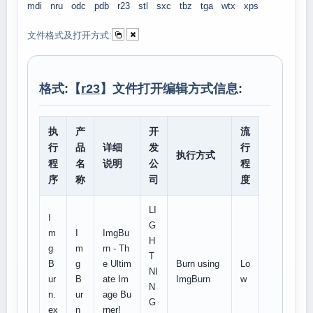
mdi
nru
odc
pdb
r23
stl
sxc
tbz
tga
wtx
xps
文件格式及打开方式:
格式:【
r23
】文件打开编辑方式信息:
执
产
开
流
行
品
详细
发
行
执行方式
程
名
说明
公
程
序
称
司
度
LI
I
G
m
I
ImgBu
H
g
m
rn - Th
T
B
g
e Ultim
Burn using
Lo
NI
ur
B
ate Im
ImgBurn
w
N
n.
ur
age Bu
G
ex
n
rner!