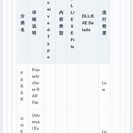
c
L
ei
详
内
L/
流
分
v
DLL/E
细
容
E
行
类
e
XE De
说
类
X
程
名
d
tails
明
型
E
度
T
Fi
y
le
p
e
Pow
P
erAr
A
chiv
Lo
R
er R
w
A
AR
R
File
Univ
U
ersa
ni
l Ex
E
Lo