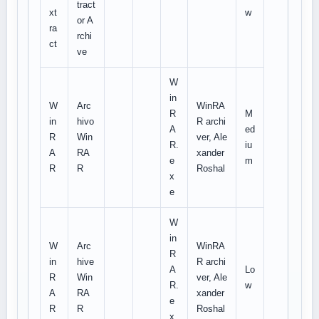
tract
xt
w
or A
ra
rchi
ct
ve
W
in
W
Arc
WinRA
R
M
in
hivo
R archi
A
ed
R
Win
ver, Ale
R.
iu
A
RA
xander
e
m
R
R
Roshal
x
e
W
in
W
Arc
WinRA
R
in
hive
R archi
A
Lo
R
Win
ver, Ale
R.
w
A
RA
xander
e
R
R
Roshal
x