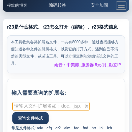
编码转换
安全加固
程默的博客
格式化与前端
网络工具
IP与域名
邮件工具
生活便民
更多工具
r23是什么格式、r23怎么打开（编辑）、r23格式信息
5.1支付宝大红包
本工具收集各类扩展名文件，一共有8000多种，通过查找能够方
便知道各种文件的所属格式，以及它的打开方式。遇到自己不清
楚的类型文件，试试该工具。可以方便查到能够编辑该文件的工
具。
雨云：中美港_服务器 5元/月_独立IP
输入需要查询的扩展名:
常见文件格式:
ade
cfg
cr2
elm
fad
fnd
htt
inl
lzh