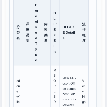
P
er
D
c
L
ei
详
内
L/
流
分
v
DLL/EX
细
容
E
行
类
e
E Detail
说
类
X
程
名
d
s
明
型
E
度
T
Fi
y
le
p
e
M
S
2007 Micr
od
O
V
osoft Offi
cn
R
er
ce compo
e
E
y
nent, Mic
wf
S.
Hi
rosoft Cor
ile
D
gh
poration