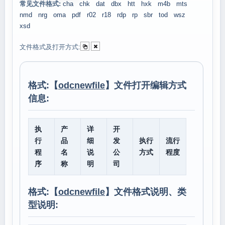
常见文件格式:
cha
chk
dat
dbx
htt
hxk
m4b
mts
nmd
nrg
oma
pdf
r02
r18
rdp
rp
sbr
tod
wsz
xsd
文件格式及打开方式:
格式:【
odcnewfile
】文件打开编辑方式
信息:
执
产
详
开
行
品
细
发
执行
流行
程
名
说
公
方式
程度
序
称
明
司
格式:【
odcnewfile
】文件格式说明、类
型说明: