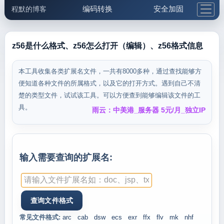
编码转换
安全加固
程默的博客
格式化与前端
网络工具
IP与域名
邮件工具
生活便民
更多工具
z56是什么格式、z56怎么打开（编辑）、z56格式信息
5.1支付宝大红包
本工具收集各类扩展名文件，一共有8000多种，通过查找能够方
便知道各种文件的所属格式，以及它的打开方式。遇到自己不清
楚的类型文件，试试该工具。可以方便查到能够编辑该文件的工
具。
雨云：中美港_服务器 5元/月_独立IP
输入需要查询的扩展名:
常见文件格式:
arc
cab
dsw
ecs
exr
ffx
flv
mk
nhf