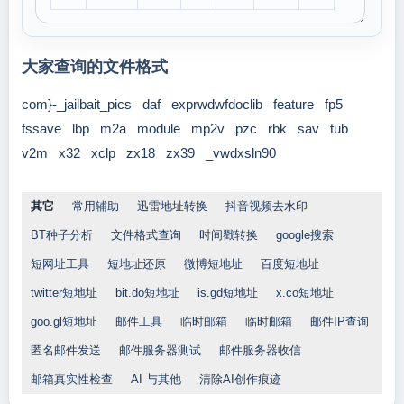
大家查询的文件格式
com}-_jailbait_pics
daf
exprwdwfdoclib
feature
fp5
fssave
lbp
m2a
module
mp2v
pzc
rbk
sav
tub
v2m
x32
xclp
zx18
zx39
_vwdxsln90
其它
常用辅助
迅雷地址转换
抖音视频去水印
BT种子分析
文件格式查询
时间戳转换
google搜索
短网址工具
短地址还原
微博短地址
百度短地址
twitter短地址
bit.do短地址
is.gd短地址
x.co短地址
goo.gl短地址
邮件工具
临时邮箱
临时邮箱
邮件IP查询
匿名邮件发送
邮件服务器测试
邮件服务器收信
邮箱真实性检查
AI 与其他
清除AI创作痕迹