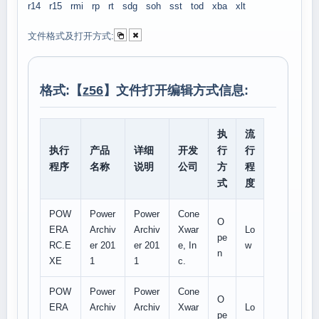
r14
r15
rmi
rp
rt
sdg
soh
sst
tod
xba
xlt
文件格式及打开方式:
格式:【
z56
】文件打开编辑方式信息:
执
流
执行
产品
详细
开发
行
行
程序
名称
说明
公司
方
程
式
度
POW
Power
Power
Cone
O
ERA
Archiv
Archiv
Xwar
Lo
pe
RC.E
er 201
er 201
e, In
w
n
XE
1
1
c.
POW
Power
Power
Cone
O
ERA
Archiv
Archiv
Xwar
Lo
pe