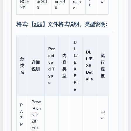
RC.E
er 201
er 201
e, In
w
n
XE
0
0
c.
格式:【
z56
】文件格式说明、类型说明:
D
Per
L
DL
cei
内
L/
流
分
L/E
详细
ve
容
E
行
类
XE
说明
d T
类
X
程
名
Det
yp
型
E
度
ails
e
Fil
e
Powe
P
rArch
A
Lo
iver
ZI
w
ZIP
P
File