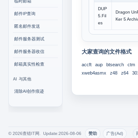
临时邮箱
DUP
Dragon Un
邮件IP查询
5.Fil
Ker 5 Archi
es
匿名邮件发送
邮件服务器测试
大家查询的文件格式
邮件服务器收信
邮箱真实性检查
accft
aup
btsearch
ctm
xweb4asmx
z48
z64
30
AI 与其他
清除AI创作痕迹
© 2026查错IT网. Update:2026-08-06
赞助
广告(Ad)