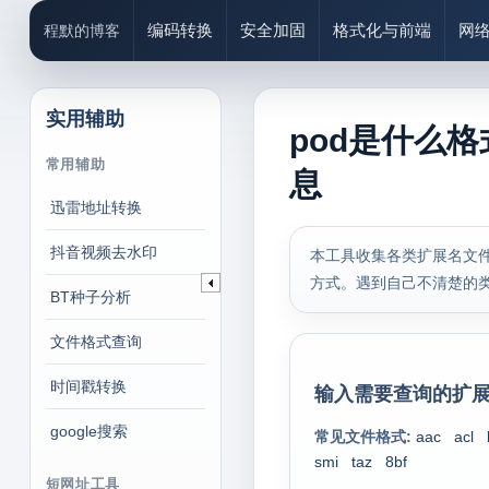
编码转换
安全加固
格式化与前端
网
程默的博客
实用辅助
pod是什么格
常用辅助
息
迅雷地址转换
抖音视频去水印
本工具收集各类扩展名文件
方式。遇到自己不清楚的
BT种子分析
文件格式查询
时间戳转换
输入需要查询的扩展
google搜索
常见文件格式:
aac
acl
smi
taz
8bf
短网址工具