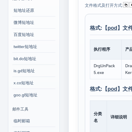
文件格式及打开方式:
短地址还原
微博短地址
格式:【
pod
】文
百度短地址
twitter短地址
执行程序
产
bit.do短地址
DrgUnPack
Dr
is.gd短地址
5.exe
Ker
x.co短地址
格式:【
pod
】文
goo.gl短地址
邮件工具
分类
详细说明
名
临时邮箱