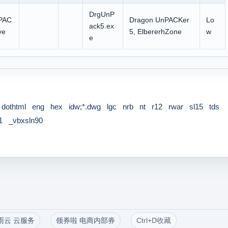
DrgUnP
PAC
Dragon UnPACKer
Lo
ack5.ex
ve
5, ElbererhZone
w
e
dothtml
eng
hex
idw;*.dwg
lgc
nrb
nt
r12
rwar
sl15
tds
1
_vbxsln90
雨云 云服务
领券啦 电商内部券
Ctrl+D收藏