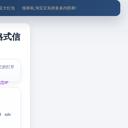
付宝大红包
领券啦,淘宝京东拼多多内部券!
格式信
它的打开
立IP
3
sdv