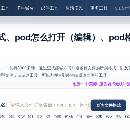
络工具
IP与域名
邮件工具
生活便民
更多工具
5.1支
式、pod怎么打开（编辑）、pod
，一共有8000多种，通过查找能够方便知道各种文件的所属格式，以及
类型文件，试试该工具。可以方便查到能够编辑该文件的工具。
雨云：中美港_服务器 5元/月_独
名:
bfc
bsc
crw
fcs
ico
ldf
mdb
mka
nrs
nsv
odb
r05
r06
r2