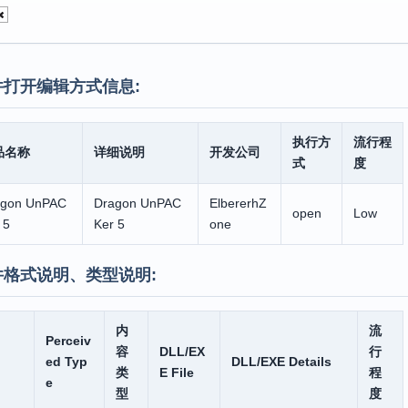
件打开编辑方式信息:
执行方
流行程
品名称
详细说明
开发公司
式
度
agon UnPAC
Dragon UnPAC
ElbererhZ
open
Low
 5
Ker 5
one
件格式说明、类型说明:
内
流
Perceiv
容
DLL/EX
行
ed Typ
DLL/EXE Details
类
E File
程
e
型
度