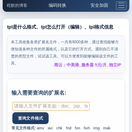
编码转换
安全加固
程默的博客
格式化与前端
网络工具
IP与域名
邮件工具
生活便民
更多工具
tpl是什么格式、tpl怎么打开（编辑）、tpl格式信息
5.1支付宝大红包
本工具收集各类扩展名文件，一共有8000多种，通过查找能够方
便知道各种文件的所属格式，以及它的打开方式。遇到自己不清
楚的类型文件，试试该工具。可以方便查到能够编辑该文件的工
具。
雨云：中美港_服务器 5元/月_独立IP
输入需要查询的扩展名:
常见文件格式:
amv
avi
chk
fnd
fon
hxh
img
mak