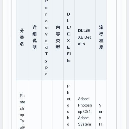
P
e
r
D
c
L
详
ei
内
L/
流
分
DLL/E
细
v
容
E
行
类
XE Det
说
e
类
X
程
名
ails
明
d
型
E
度
T
Fi
y
le
p
e
P
h
Ph
ot
Adobe
oto
o
Photosh
V
sh
s
op CS4,
er
op.
h
Adobe
y
To
o
System
Hi
olP