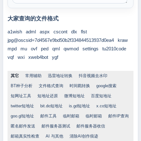
大家查询的文件格式
a1wish
adml
aspx
cscont
dlx
flst
jpg@oscsid=7d4567e9bd50b2f334844513937d0ea4
kraw
mpd
mu
ovf
ped
qml
qwmod
settings
tu2010code
vqf
wxi
xweb4bot
ygf
其它
常用辅助
迅雷地址转换
抖音视频去水印
BT种子分析
文件格式查询
时间戳转换
google搜索
短网址工具
短地址还原
微博短地址
百度短地址
twitter短地址
bit.do短地址
is.gd短地址
x.co短地址
goo.gl短地址
邮件工具
临时邮箱
临时邮箱
邮件IP查询
匿名邮件发送
邮件服务器测试
邮件服务器收信
邮箱真实性检查
AI 与其他
清除AI创作痕迹