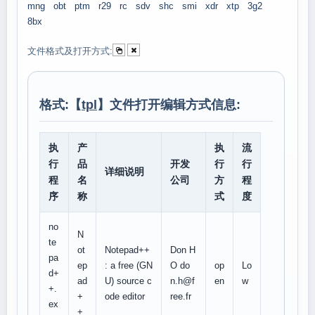
mng
obt
ptm
r29
rc
sdv
shc
smi
xdr
xtp
3g2
8bx
文件格式及打开方式:
格式:【
tpl
】文件打开编辑方式信息:
执
产
执
流
行
品
开发
行
行
详细说明
程
名
公司
方
程
序
称
式
度
no
N
te
ot
Notepad++
Don H
pa
ep
: a free (GN
O do
op
Lo
d+
ad
U) source c
n.h@f
en
w
+.
+
ode editor
ree.fr
ex
+