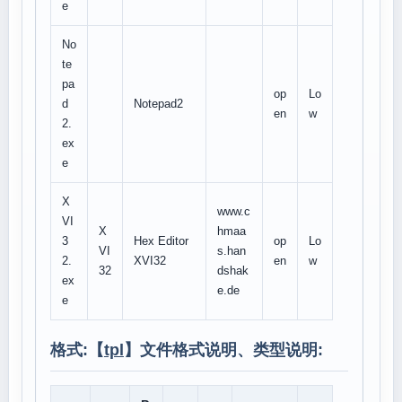
e
No
te
pa
op
Lo
d
Notepad2
en
w
2.
ex
e
X
www.c
VI
X
hmaa
3
Hex Editor
op
Lo
VI
s.han
2.
XVI32
en
w
32
dshak
ex
e.de
e
格式:【
tpl
】文件格式说明、类型说明: