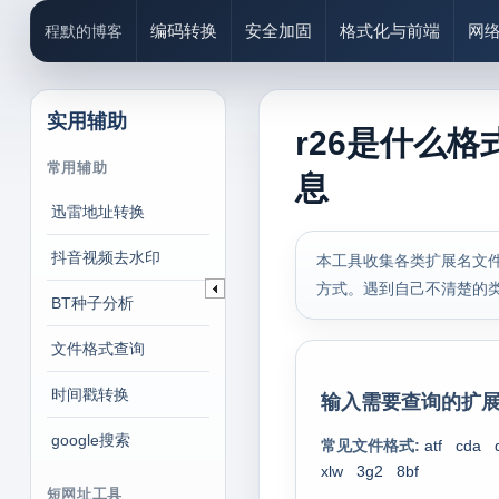
编码转换
安全加固
格式化与前端
网
程默的博客
实用辅助
r26是什么格
常用辅助
息
迅雷地址转换
抖音视频去水印
本工具收集各类扩展名文件
方式。遇到自己不清楚的
BT种子分析
文件格式查询
时间戳转换
输入需要查询的扩展
google搜索
常见文件格式:
atf
cda
xlw
3g2
8bf
短网址工具