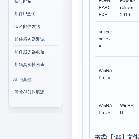
POWE
PowerA
临时邮箱
RARC.
rchiver
邮件IP查询
EXE
2010
匿名邮件发送
uniextr
act.ex
邮件服务器测试
e
邮件服务器收信
邮箱真实性检查
WinRA
R.exe
AI 与其他
清除AI创作痕迹
WinRA
WinRA
R.exe
R
格式:【
r26
】文件