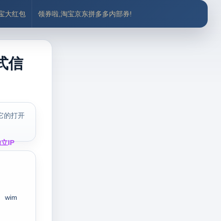
付宝大红包
领券啦,淘宝京东拼多多内部券!
式信
它的打开
立IP
wim