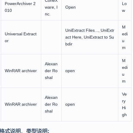
ConeX
PowerArchiver 2
Lo
ware, I
Open
010
w
nc.
M
UniExtract Files..., UniExtr
Universal Extract
edi
act Here, UniExtract to Su
or
u
bdir
m
M
Alexan
edi
WinRAR archiver
der Ro
open
u
shal
m
Ve
Alexan
ry
WinRAR archiver
der Ro
open
Hi
shal
gh
格式说明、类型说明: