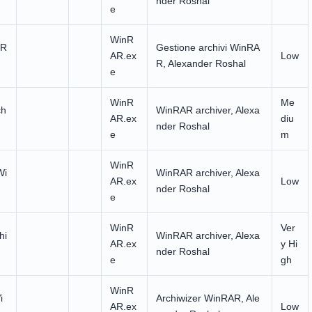
nder Roshal
e
WinR
nR
Gestione archivi WinRA
AR.ex
Low
R, Alexander Roshal
e
WinR
Me
ch
WinRAR archiver, Alexa
AR.ex
diu
nder Roshal
e
m
WinR
Wi
WinRAR archiver, Alexa
AR.ex
Low
nder Roshal
e
WinR
Ver
hi
WinRAR archiver, Alexa
AR.ex
y Hi
nder Roshal
e
gh
WinR
i
Archiwizer WinRAR, Ale
AR.ex
Low