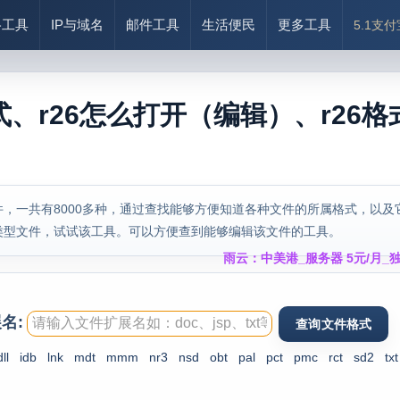
络工具
IP与域名
邮件工具
生活便民
更多工具
5.1支
式、r26怎么打开（编辑）、r26格
，一共有8000多种，通过查找能够方便知道各种文件的所属格式，以及
类型文件，试试该工具。可以方便查到能够编辑该文件的工具。
雨云：中美港_服务器 5元/月_独
名:
dll
idb
lnk
mdt
mmm
nr3
nsd
obt
pal
pct
pmc
rct
sd2
txt