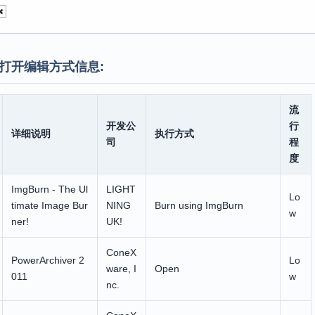
打开编辑方式信息:
流
开发公
行
详细说明
执行方式
司
程
度
ImgBurn - The Ul
LIGHT
Lo
timate Image Bur
NING
Burn using ImgBurn
w
ner!
UK!
ConeX
PowerArchiver 2
Lo
ware, I
Open
011
w
nc.