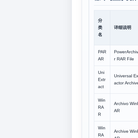
分
类
详细说明
名
PAR
PowerArchi
AR
r RAR File
Uni
Universal Ex
Extr
actor Archiv
act
Win
Archivo Win
RA
AR
R
Win
Archive Win
RA