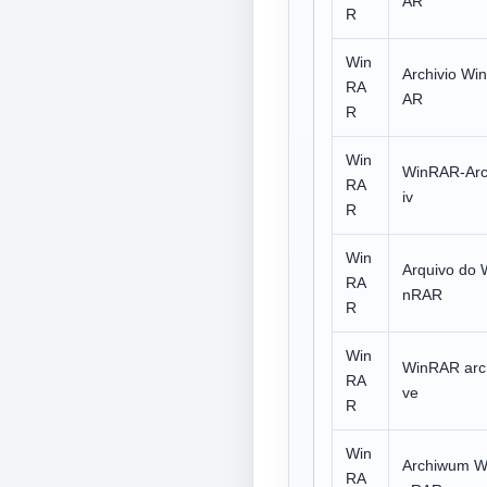
AR
R
Win
Archivio Wi
RA
AR
R
Win
WinRAR-Ar
RA
iv
R
Win
Arquivo do 
RA
nRAR
R
Win
WinRAR arc
RA
ve
R
Win
Archiwum W
RA