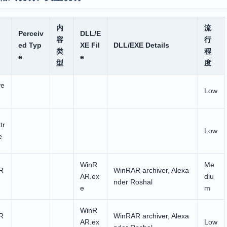
内
流
Perceiv
DLL/E
容
行
ed Typ
XE Fil
DLL/EXE Details
类
程
e
e
型
度
ve
Low
tr
Low
e
WinR
Me
R
WinRAR archiver, Alexa
AR.ex
diu
nder Roshal
e
m
WinR
R
WinRAR archiver, Alexa
AR.ex
Low