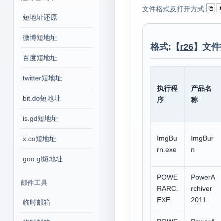
文件格式及打开方式:
短地址还原
微博短地址
格式:【
r26
】文件
百度短地址
twitter短地址
执行程
产品名
bit.do短地址
序
称
is.gd短地址
ImgBu
ImgBur
x.co短地址
rn.exe
n
goo.gl短地址
POWE
PowerA
邮件工具
RARC.
rchiver
EXE
2011
临时邮箱