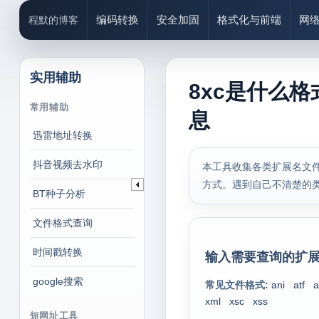
编码转换
安全加固
格式化与前端
网
程默的博客
实用辅助
8xc是什么格
常用辅助
息
迅雷地址转换
抖音视频去水印
本工具收集各类扩展名文件
方式。遇到自己不清楚的
BT种子分析
文件格式查询
时间戳转换
输入需要查询的扩展
google搜索
常见文件格式:
ani
atf
a
xml
xsc
xss
短网址工具