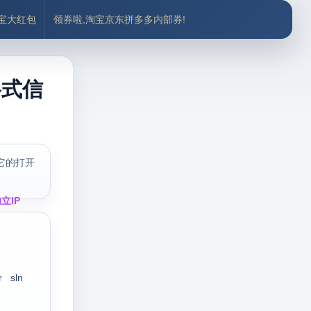
付宝大红包
领券啦,淘宝京东拼多多内部券!
格式信
它的打开
立IP
r
sln