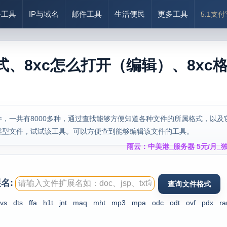
络工具
IP与域名
邮件工具
生活便民
更多工具
5.1支
式、8xc怎么打开（编辑）、8xc
，一共有8000多种，通过查找能够方便知道各种文件的所属格式，以及
类型文件，试试该工具。可以方便查到能够编辑该文件的工具。
雨云：中美港_服务器 5元/月_独
名:
vs
dts
ffa
h1t
jnt
maq
mht
mp3
mpa
odc
odt
ovf
pdx
ra