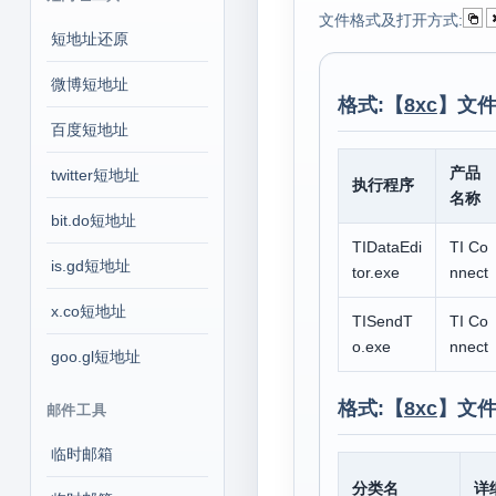
文件格式及打开方式:
短地址还原
微博短地址
格式:【
8xc
】文件
百度短地址
产品
twitter短地址
执行程序
名称
bit.do短地址
TIDataEdi
TI Co
is.gd短地址
tor.exe
nnect
x.co短地址
TISendT
TI Co
o.exe
nnect
goo.gl短地址
格式:【
8xc
】文件
邮件工具
临时邮箱
分类名
详