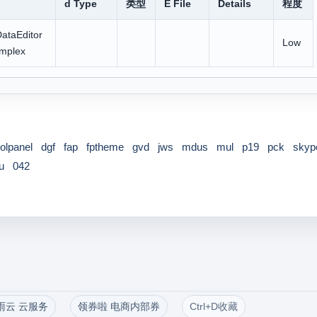
d Type
类型
E File
Details
程度
ataEditor
Low
mplex
olpanel
dgf
fap
fptheme
gvd
jws
mdus
mul
p19
pck
skyp
u
042
雨云 云服务
领券啦 电商内部券
Ctrl+D收藏