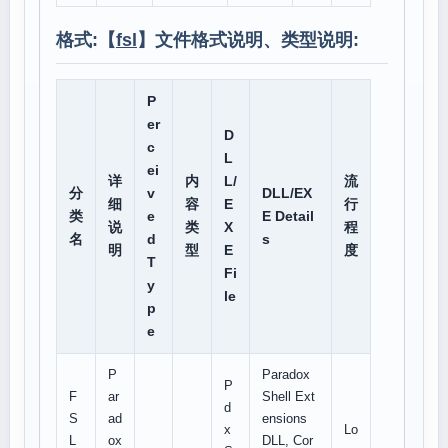
格式:【
fsl
】文件格式说明、类型说明:
P
er
D
c
L
ei
详
内
L/
流
分
v
DLL/EX
细
容
E
行
类
e
E Detail
说
类
X
程
名
d
s
明
型
E
度
T
Fi
y
le
p
e
P
Paradox
P
F
ar
Shell Ext
d
S
ad
ensions
x
Lo
L
ox
DLL, Cor