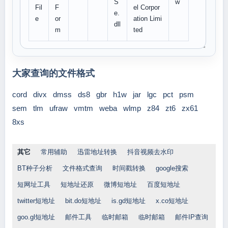
S
w
Fil
F
el Corpor
e.
e
or
ation Limi
dll
m
ted
大家查询的文件格式
cord
divx
dmss
ds8
gbr
h1w
jar
lgc
pct
psm
sem
tlm
ufraw
vmtm
weba
wlmp
z84
zt6
zx61
8xs
其它
常用辅助
迅雷地址转换
抖音视频去水印
BT种子分析
文件格式查询
时间戳转换
google搜索
短网址工具
短地址还原
微博短地址
百度短地址
twitter短地址
bit.do短地址
is.gd短地址
x.co短地址
goo.gl短地址
邮件工具
临时邮箱
临时邮箱
邮件IP查询