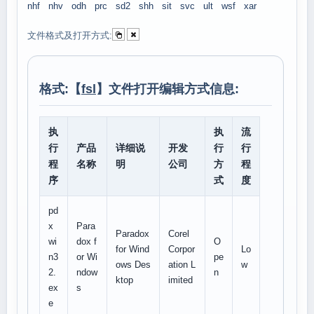
nhf
nhv
odh
prc
sd2
shh
sit
svc
ult
wsf
xar
文件格式及打开方式:
格式:【
fsl
】文件打开编辑方式信息:
执
执
流
行
产品
详细说
开发
行
行
程
名称
明
公司
方
程
序
式
度
pd
x
Para
Paradox
Corel
wi
dox f
O
for Wind
Corpor
Lo
n3
or Wi
pe
ows Des
ation L
w
2.
ndow
n
ktop
imited
ex
s
e