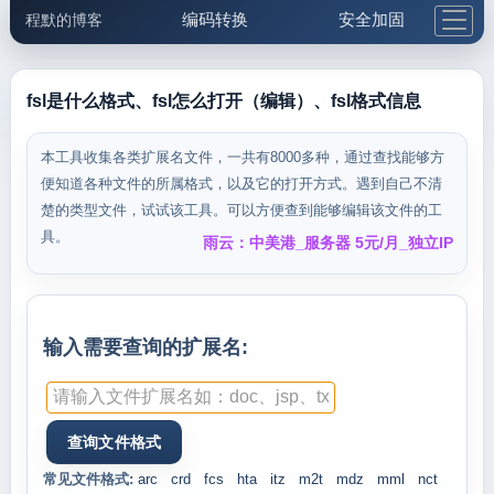
编码转换
安全加固
程默的博客
格式化与前端
网络工具
IP与域名
邮件工具
生活便民
更多工具
fsl是什么格式、fsl怎么打开（编辑）、fsl格式信息
5.1支付宝大红包
本工具收集各类扩展名文件，一共有8000多种，通过查找能够方
便知道各种文件的所属格式，以及它的打开方式。遇到自己不清
楚的类型文件，试试该工具。可以方便查到能够编辑该文件的工
具。
雨云：中美港_服务器 5元/月_独立IP
输入需要查询的扩展名:
常见文件格式:
arc
crd
fcs
hta
itz
m2t
mdz
mml
nct