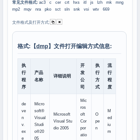
常见文件格式:
ac3
c
cer
crt
hxs
itl
js
lzh
mk
mng
mp2
mqv
nra
pko
sct
sln
snk
vsi
wtv
669
文件格式及打开方式:
格式:【
dmp
】文件打开编辑方式信息:
执
开
执
流
行
产品
发
行
行
详细说明
程
名称
公
方
程
序
司
式
度
Mic
de
Micro
ros
ve
soft®
M
Microsoft
oft
O
n
Visual
ed
Visual Stu
Cor
pe
v.
Studi
iu
dio 2005
por
n
ex
o®20
m
atio
e
05