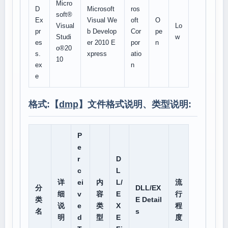
Micro
D
Microsoft
ros
soft®
Ex
Visual We
oft
O
Visual
Lo
pr
b Develop
Cor
pe
Studi
w
es
er 2010 E
por
n
o®20
s.
xpress
atio
10
ex
n
e
格式:【
dmp
】文件格式说明、类型说明:
P
e
r
D
c
L
详
ei
内
L/
流
分
DLL/EX
细
v
容
E
行
类
E Detail
说
e
类
X
程
名
s
明
d
型
E
度