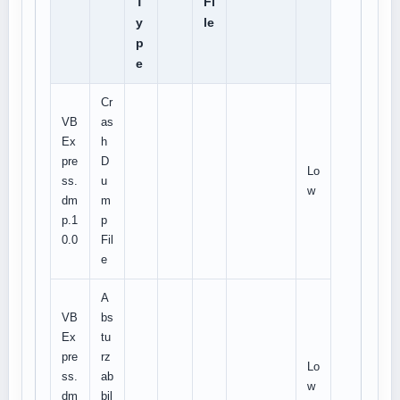
T
Fi
y
le
p
e
Cr
VB
as
Ex
h
pre
D
Lo
ss.
u
w
dm
m
p.1
p
0.0
Fil
e
A
VB
bs
Ex
tu
pre
rz
Lo
ss.
ab
w
dm
bil