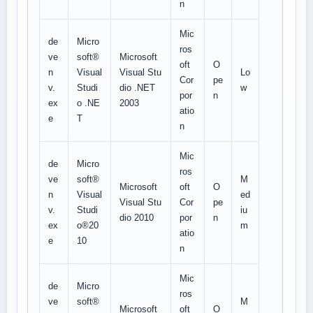
n
Mic
de
Micro
ros
ve
soft®
Microsoft
oft
O
n
Visual
Visual Stu
Lo
Cor
pe
v.
Studi
dio .NET
w
por
n
ex
o .NE
2003
atio
e
T
n
Mic
de
Micro
ros
ve
soft®
M
Microsoft
oft
O
n
Visual
ed
Visual Stu
Cor
pe
v.
Studi
iu
dio 2010
por
n
ex
o®20
m
atio
e
10
n
Mic
de
Micro
ros
ve
soft®
M
Microsoft
oft
O