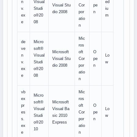
n
Visual
ed
Visual Stu
Cor
pe
v.
Studi
iu
dio 2008
por
n
ex
o®20
m
atio
e
08
n
Mic
de
Micro
ros
ve
soft®
Microsoft
oft
O
n
Visual
Lo
Visual Stu
Cor
pe
v.
Studi
w
dio 2008
por
n
ex
o®20
atio
e
08
n
vb
Mic
Micro
ex
ros
soft®
Microsoft
pr
oft
O
Visual
Visual Ba
Lo
es
Cor
pe
Studi
sic 2010
w
s.
por
n
o®20
Express
ex
atio
10
e
n