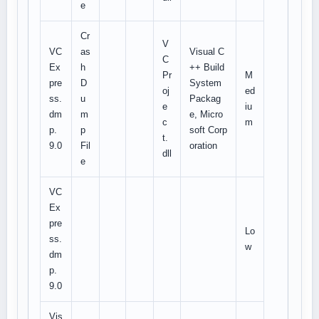
e
Cr
V
VC
as
Visual C
C
Ex
h
++ Build
Pr
M
pre
D
System
oj
ed
ss.
u
Packag
e
iu
dm
m
e, Micro
c
m
p.
p
soft Corp
t.
9.0
Fil
oration
dll
e
VC
Ex
pre
Lo
ss.
w
dm
p.
9.0
Vis