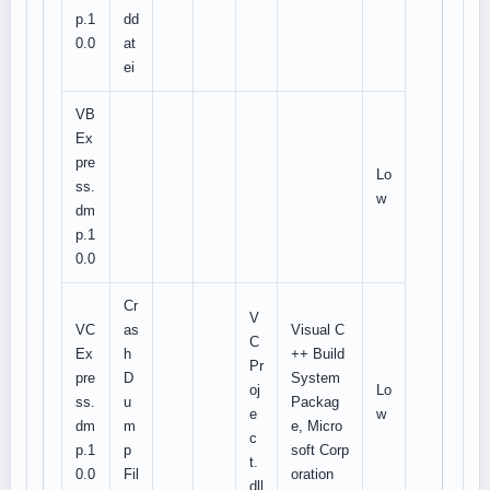
p.1
dd
0.0
at
ei
VB
Ex
pre
Lo
ss.
w
dm
p.1
0.0
Cr
V
VC
as
Visual C
C
Ex
h
++ Build
Pr
pre
D
System
oj
Lo
ss.
u
Packag
e
w
dm
m
e, Micro
c
p.1
p
soft Corp
t.
0.0
Fil
oration
dll