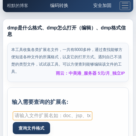
编码转换
安全加固
程默的博客
格式化与前端
网络工具
IP与域名
邮件工具
生活便民
更多工具
dmp是什么格式、dmp怎么打开（编辑）、dmp格式信
息
5.1支付宝大红包
本工具收集各类扩展名文件，一共有8000多种，通过查找能够方
便知道各种文件的所属格式，以及它的打开方式。遇到自己不清
楚的类型文件，试试该工具。可以方便查到能够编辑该文件的工
具。
雨云：中美港_服务器 5元/月_独立IP
输入需要查询的扩展名: