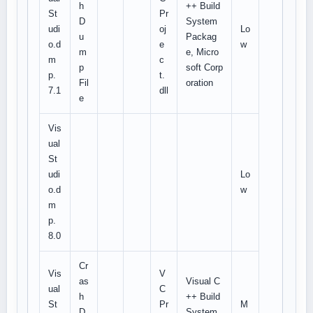
h
++ Build
St
Pr
D
System
udi
oj
Lo
u
Packag
o.d
e
w
m
e, Micro
m
c
p
soft Corp
p.
t.
Fil
oration
7.1
dll
e
Vis
ual
St
udi
Lo
o.d
w
m
p.
8.0
Cr
Vis
V
as
Visual C
ual
C
h
++ Build
St
Pr
M
D
System