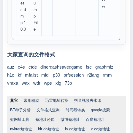
es
u
w
s.d
m
m
p
p.1
Fil
0.0
e
大家查询的文件格式
auz
c4s
ctde
dinerdashsavedgame
fsc
graphmlz
h1c
kf
mfalist
midi
p30
prfsession
r2lang
rmm
vmxa
wax
wdr
wps
xlg
73p
其它
常用辅助
迅雷地址转换
抖音视频去水印
BT种子分析
文件格式查询
时间戳转换
google搜索
短网址工具
短地址还原
微博短地址
百度短地址
twitter短地址
bit.do短地址
is.gd短地址
x.co短地址