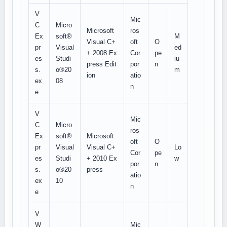
V
Mic
C
Micro
Microsoft
ros
Ex
soft®
M
Visual C+
oft
O
pr
Visual
ed
+ 2008 Ex
Cor
pe
es
Studi
iu
press Edit
por
n
s.
o®20
m
ion
atio
ex
08
n
e
V
Mic
C
Micro
ros
Ex
soft®
Microsoft
oft
O
pr
Visual
Visual C+
Lo
Cor
pe
es
Studi
+ 2010 Ex
w
por
n
s.
o®20
press
atio
ex
10
n
e
V
W
Mic