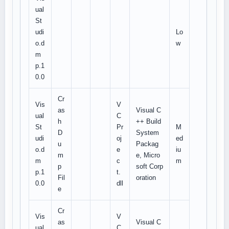
ual
St
udi
Lo
o.d
w
m
p.1
0.0
Cr
Vis
V
as
Visual C
ual
C
h
++ Build
St
Pr
M
D
System
udi
oj
ed
u
Packag
o.d
e
iu
m
e, Micro
m
c
m
p
soft Corp
p.1
t.
Fil
oration
0.0
dll
e
Cr
Vis
V
as
Visual C
ual
C