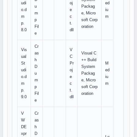
udi
oj
ed
u
Packag
o.d
e
iu
m
e, Micro
m
c
m
p
soft Corp
p.
t.
Fil
oration
8.0
dll
e
Cr
Vis
V
as
Visual C
ual
C
h
++ Build
St
Pr
M
D
System
udi
oj
ed
u
Packag
o.d
e
iu
m
e, Micro
m
c
m
p
soft Corp
p.
t.
Fil
oration
9.0
dll
e
V
Cr
W
as
DE
h
xpr
D
Lo