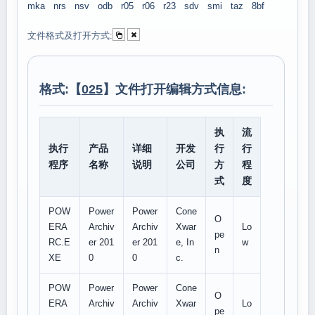
mka
nrs
nsv
odb
r05
r06
r23
sdv
smi
taz
8bf
文件格式及打开方式:
格式:【
025
】文件打开编辑方式信息:
执
流
执行
产品
详细
开发
行
行
程序
名称
说明
公司
方
程
式
度
POW
Power
Power
Cone
O
ERA
Archiv
Archiv
Xwar
Lo
pe
RC.E
er 201
er 201
e, In
w
n
XE
0
0
c.
POW
Power
Power
Cone
O
ERA
Archiv
Archiv
Xwar
Lo
pe