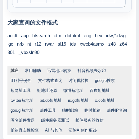
大家查询的文件格式
accft
aup
btsearch
ctm
dothtml
eng
hex
idw;*.dwg
lgc
nrb
nt
r12
rwar
sl15
tds
xweb4asmx
z48
z64
301
_vbxsln90
其它
常用辅助
迅雷地址转换
抖音视频去水印
BT种子分析
文件格式查询
时间戳转换
google搜索
短网址工具
短地址还原
微博短地址
百度短地址
twitter短地址
bit.do短地址
is.gd短地址
x.co短地址
goo.gl短地址
邮件工具
临时邮箱
临时邮箱
邮件IP查询
匿名邮件发送
邮件服务器测试
邮件服务器收信
邮箱真实性检查
AI 与其他
清除AI创作痕迹