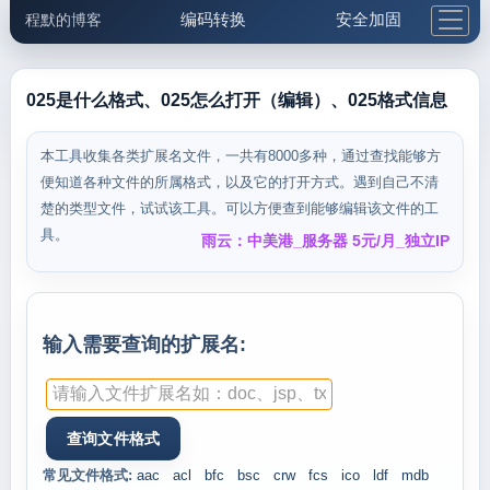
编码转换
安全加固
程默的博客
格式化与前端
网络工具
IP与域名
邮件工具
生活便民
更多工具
025是什么格式、025怎么打开（编辑）、025格式信息
5.1支付宝大红包
本工具收集各类扩展名文件，一共有8000多种，通过查找能够方
便知道各种文件的所属格式，以及它的打开方式。遇到自己不清
楚的类型文件，试试该工具。可以方便查到能够编辑该文件的工
具。
雨云：中美港_服务器 5元/月_独立IP
输入需要查询的扩展名:
常见文件格式:
aac
acl
bfc
bsc
crw
fcs
ico
ldf
mdb