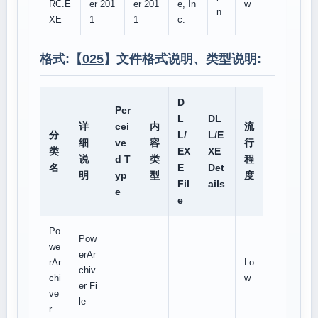
RC.E
er 201
er 201
e, In
w
n
XE
1
1
c.
格式:【
025
】文件格式说明、类型说明:
D
Per
L
DL
详
cei
内
流
分
L/
L/E
细
ve
容
行
类
EX
XE
说
d T
类
程
名
E
Det
明
yp
型
度
Fil
ails
e
e
Po
Pow
we
erAr
rAr
Lo
chiv
chi
w
er Fi
ve
le
r