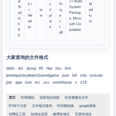
al
++ Build
C+
x
Pr
M
St
System
+
te
t/
oj
ed
ud
Packag
He
xt
pl
e
iu
io.
e, Micro
ad
ai
c
m
h.
soft Cor
er
n
t.
9.
poration
dll
0
大家查询的文件格式
dotm
dsr
dump
ft9
htw
hxx
imh
jewelquestsolitaire2savedgame
jsee
lwf
mfp
ovisuite
pdc
ppa
sxw
txc
uss
xweb4asax
z
z19
其它
常用辅助
迅雷地址转换
抖音视频去水印
BT种子分析
文件格式查询
时间戳转换
google搜索
短网址工具
短地址还原
微博短地址
百度短地址