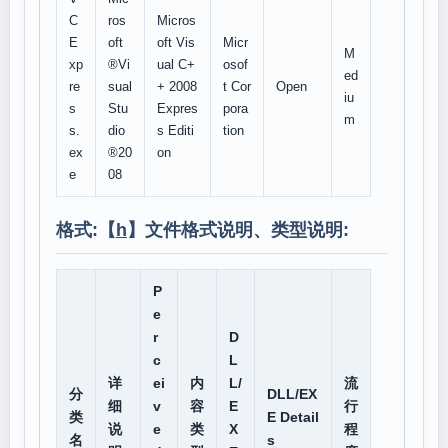
C
ros
Micros
E
oft
oft Vis
Micr
M
xp
®Vi
ual C+
osof
ed
re
sual
+ 2008
t Cor
Open
iu
s
Stu
Expres
pora
m
s.
dio
s Editi
tion
ex
®20
on
e
08
格式:【
h
】文件格式说明、类型说明:
P
e
r
D
c
L
详
ei
内
L/
流
分
DLL/EX
细
v
容
E
行
类
E Detail
说
e
类
X
程
名
s