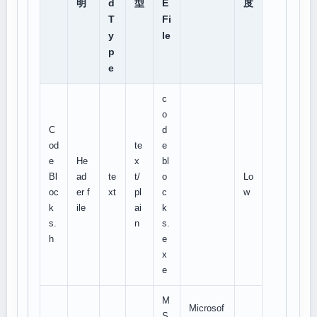
明
d
型
E
度
T
Fi
y
le
p
e
c
o
C
d
od
te
e
e
He
x
bl
Bl
ad
te
t/
o
Lo
oc
er f
xt
pl
c
w
k
ile
ai
k
s.
n
s.
h
e
x
e
M
Microsof
S