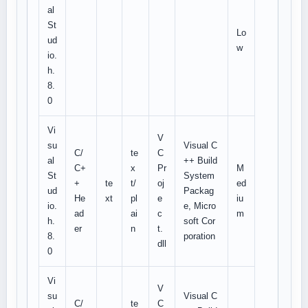
al
St
Lo
ud
w
io.
h.
8.
0
Vi
V
su
Visual C
C/
te
C
al
++ Build
C+
x
Pr
M
St
System
+
te
t/
oj
ed
ud
Packag
He
xt
pl
e
iu
io.
e, Micro
ad
ai
c
m
h.
soft Cor
er
n
t.
8.
poration
dll
0
Vi
V
su
Visual C
C/
te
C