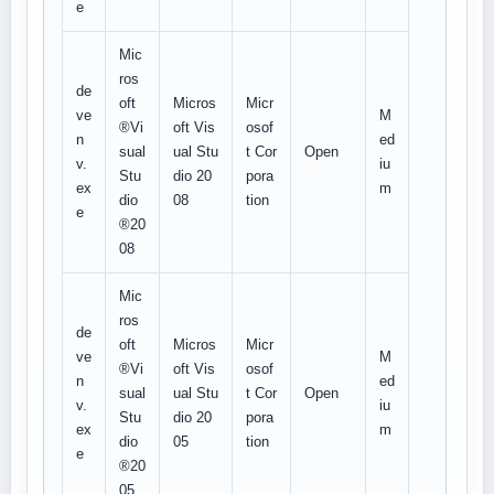
e
Mic
ros
de
oft
Micros
Micr
ve
M
®Vi
oft Vis
osof
n
ed
sual
ual Stu
t Cor
Open
v.
iu
Stu
dio 20
pora
ex
m
dio
08
tion
e
®20
08
Mic
ros
de
oft
Micros
Micr
ve
M
®Vi
oft Vis
osof
n
ed
sual
ual Stu
t Cor
Open
v.
iu
Stu
dio 20
pora
ex
m
dio
05
tion
e
®20
05