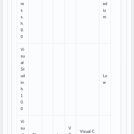
re
ed
s
iu
s.
m
h.
9.
0
Vi
su
al
St
ud
Lo
io.
w
h.
1
0.
0
Vi
su
V
Visual C