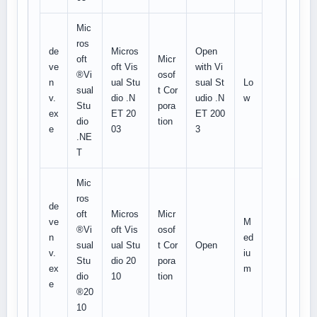
Mic
ros
de
Micros
Open
oft
Micr
ve
oft Vis
with Vi
®Vi
osof
n
ual Stu
sual St
Lo
sual
t Cor
v.
dio .N
udio .N
w
Stu
pora
ex
ET 20
ET 200
dio
tion
e
03
3
.NE
T
Mic
ros
de
oft
Micros
Micr
ve
M
®Vi
oft Vis
osof
n
ed
sual
ual Stu
t Cor
Open
v.
iu
Stu
dio 20
pora
ex
m
dio
10
tion
e
®20
10