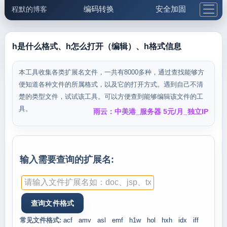
编码转换
安全加固
程默的博客
格式化与前端
网络工具
IP与域名
邮件工具
生活便民
更多工具
h是什么格式、h怎么打开（编辑）、h格式信息
5.1支付宝大红包
本工具收集各类扩展名文件，一共有8000多种，通过查找能够方
便知道各种文件的所属格式，以及它的打开方式。遇到自己不清
楚的类型文件，试试该工具。可以方便查到能够编辑该文件的工
具。
雨云：中美港_服务器 5元/月_独立IP
输入需要查询的扩展名:
常见文件格式:
acf
amv
asl
emf
h1w
hol
hxh
idx
iff