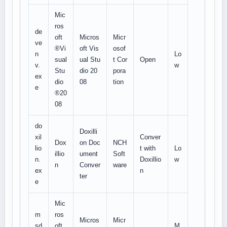
Mic
ros
de
oft
Micros
Micr
ve
®Vi
oft Vis
osof
n
Lo
sual
ual Stu
t Cor
Open
v.
w
Stu
dio 20
pora
ex
dio
08
tion
e
®20
08
do
Doxilli
xil
Conver
Dox
on Doc
NCH
lio
t with
Lo
illio
ument
Soft
n.
Doxillio
w
n
Conver
ware
ex
n
ter
e
Mic
m
ros
Micros
Micr
sd
oft
M