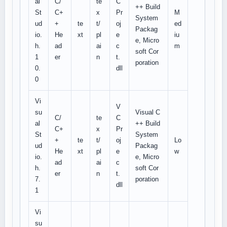
al
C/
te
C
++ Build
St
C+
x
Pr
M
System
ud
+
te
t/
oj
ed
Packag
io.
He
xt
pl
e
iu
e, Micro
h.
ad
ai
c
m
soft Cor
1
er
n
t.
poration
0.
dll
0
Vi
V
su
Visual C
C/
te
C
al
++ Build
C+
x
Pr
St
System
+
te
t/
oj
Lo
ud
Packag
He
xt
pl
e
w
io.
e, Micro
ad
ai
c
h.
soft Cor
er
n
t.
7.
poration
dll
1
Vi
su