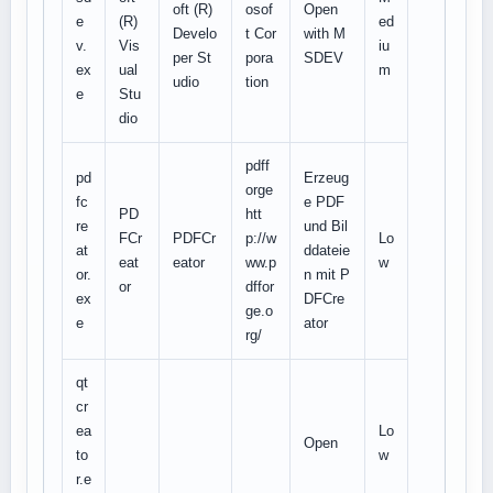
oft (R)
osof
Open
e
(R)
ed
Develo
t Cor
with M
v.
Vis
iu
per St
pora
SDEV
ex
ual
m
udio
tion
e
Stu
dio
pdff
pd
Erzeug
orge
fc
e PDF
PD
htt
re
und Bil
FCr
PDFCr
p://w
Lo
at
ddateie
eat
eator
ww.p
w
or.
n mit P
or
dffor
ex
DFCre
ge.o
e
ator
rg/
qt
cr
ea
Lo
Open
to
w
r.e