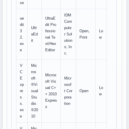
xe
IDM
ue
UltraE
Com
dit
dit Pro
Ultr
pute
3
fessio
Open,
Lo
aEd
r Sol
2.
nal Te
Print
w
it
ution
ex
xt/Hex
s, In
e
Editor
c.
V
Mic
C
ros
Micros
E
oft
Micr
oft Vis
xp
®Vi
osof
ual C+
Lo
re
sual
t Cor
Open
+ 2010
w
s
Stu
pora
Expres
s.
dio
tion
s
ex
®20
e
10
V
Mic