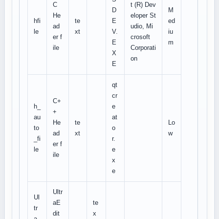
C
t (R) Dev
D
M
He
eloper St
hfi
te
E
ed
ad
udio, Mi
le
xt
V.
iu
er f
crosoft
E
m
ile
Corporati
X
on
E
qt
cr
C+
h_
e
+
au
at
He
te
Lo
to
o
ad
xt
w
_fi
r.
er f
le
e
ile
x
e
Ultr
Ul
aE
te
tr
dit
x
a