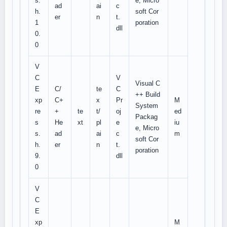
s.
e, Micro
ad
ai
c
h.
soft Cor
er
n
t.
1
poration
dll
0.
0
V
C
V
Visual C
E
C/
te
C
++ Build
xp
C+
x
Pr
M
System
re
+
te
t/
oj
ed
Packag
s
He
xt
pl
e
iu
e, Micro
s.
ad
ai
c
m
soft Cor
h.
er
n
t.
poration
9.
dll
0
V
C
E
xp
M