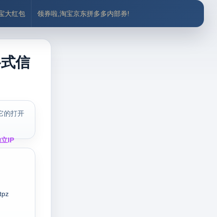
付宝大红包
领券啦,淘宝京东拼多多内部券!
格式信
它的打开
立IP
tpz