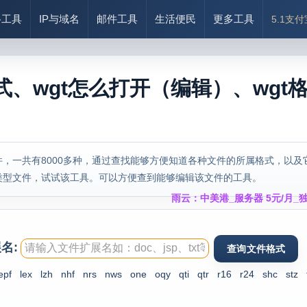
络工具
IP与域名
邮件工具
生活便民
更多工具
5.1支
式、wgt怎么打开（编辑）、wgt
，一共有8000多种，通过查找能够方便知道各种文件的所属格式，以及
类型文件，试试该工具。可以方便查到能够编辑该文件的工具。
雨云：中美港_服务器 5元/月_独
名:
epf
lex
lzh
nhf
nrs
nws
one
oqy
qti
qtr
r16
r24
shc
stz