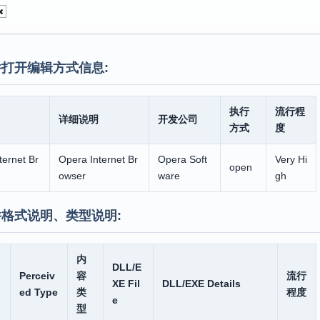
打开编辑方式信息:
执行
流行程
详细说明
开发公司
方式
度
ternet Br
Opera Internet Br
Opera Soft
Very Hi
open
owser
ware
gh
格式说明、类型说明:
内
DLL/E
Perceiv
容
流行
XE Fil
DLL/EXE Details
ed Type
类
程度
e
型