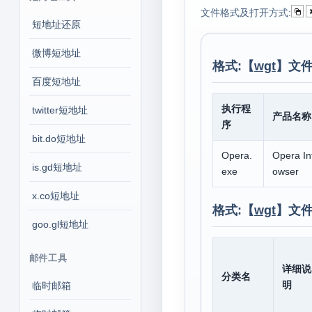
文件格式及打开方式:
短地址还原
微博短地址
格式:【
wgt
】文件
百度短地址
执行程
twitter短地址
产品名称
序
bit.do短地址
Opera.
Opera In
is.gd短地址
exe
owser
x.co短地址
格式:【
wgt
】文件
goo.gl短地址
邮件工具
详细说
分类名
明
临时邮箱