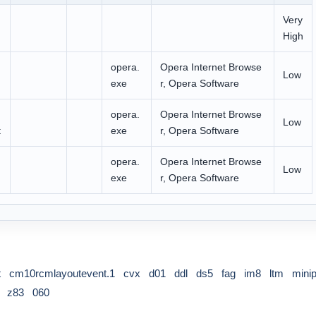
Very
High
opera.
Opera Internet Browse
Low
exe
r, Opera Software
opera.
Opera Internet Browse
Low
t
exe
r, Opera Software
opera.
Opera Internet Browse
Low
exe
r, Opera Software
t
cm10rcmlayoutevent.1
cvx
d01
ddl
ds5
fag
im8
ltm
mini
z83
060