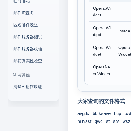
临时邮箱
Opera.Wi
邮件IP查询
dget
匿名邮件发送
Opera.Wi
Image
dget
邮件服务器测试
Opera.Wi
Opera
邮件服务器收信
dget
Widge
邮箱真实性检查
OperaNe
xt.Widget
AI 与其他
清除AI创作痕迹
大家查询的文件格式
avgdx
bbrksave
bup
bw
minissf
qwc
st
stv
wsz