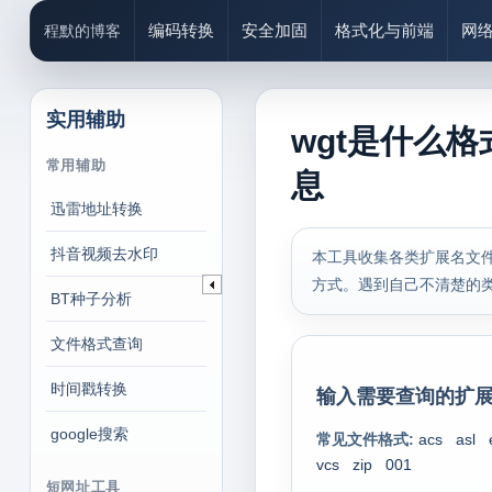
编码转换
安全加固
格式化与前端
网
程默的博客
实用辅助
wgt是什么格
常用辅助
息
迅雷地址转换
抖音视频去水印
本工具收集各类扩展名文件
方式。遇到自己不清楚的
BT种子分析
文件格式查询
时间戳转换
输入需要查询的扩展
google搜索
常见文件格式:
acs
asl
vcs
zip
001
短网址工具