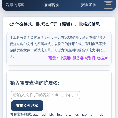
编码转换
安全加固
程默的博客
格式化与前端
网络工具
IP与域名
邮件工具
生活便民
更多工具
ilk是什么格式、ilk怎么打开（编辑）、ilk格式信息
5.1支付宝大红包
本工具收集各类扩展名文件，一共有8000多种，通过查找能够方
便知道各种文件的所属格式，以及它的打开方式。遇到自己不清
楚的类型文件，试试该工具。可以方便查到能够编辑该文件的工
具。
雨云：中美港_服务器 5元/月_独立IP
输入需要查询的扩展名:
常见文件格式:
aac
acl
bfc
bsc
crw
fcs
ico
ldf
mdb