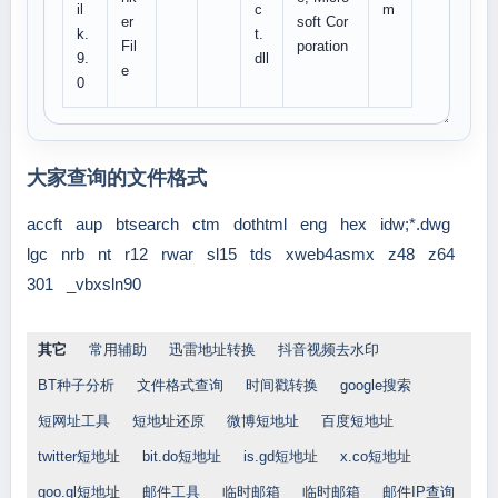
il
c
m
er
soft Cor
k.
t.
Fil
poration
9.
dll
e
0
大家查询的文件格式
accft
aup
btsearch
ctm
dothtml
eng
hex
idw;*.dwg
lgc
nrb
nt
r12
rwar
sl15
tds
xweb4asmx
z48
z64
301
_vbxsln90
其它
常用辅助
迅雷地址转换
抖音视频去水印
BT种子分析
文件格式查询
时间戳转换
google搜索
短网址工具
短地址还原
微博短地址
百度短地址
twitter短地址
bit.do短地址
is.gd短地址
x.co短地址
goo.gl短地址
邮件工具
临时邮箱
临时邮箱
邮件IP查询