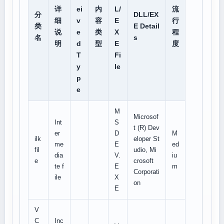
详
ei
内
L/
流
分
DLL/EX
细
v
容
E
行
类
E Detail
说
e
类
X
程
名
s
明
d
型
E
度
T
Fi
y
le
p
e
M
Microsof
Int
S
t (R) Dev
er
D
M
ilk
eloper St
me
E
ed
fil
udio, Mi
dia
V.
iu
e
crosoft
te f
E
m
Corporati
ile
X
on
E
V
C
Inc