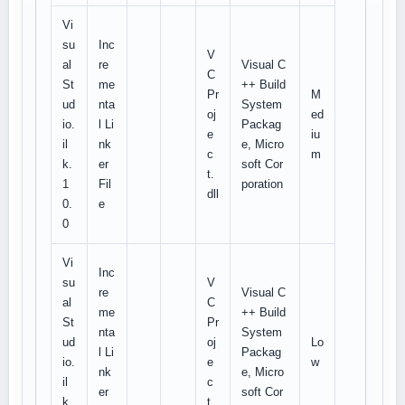
Vi
su
Inc
V
al
re
Visual C
C
St
me
++ Build
Pr
M
ud
nta
System
oj
ed
io.
l Li
Packag
e
iu
il
nk
e, Micro
c
m
k.
er
soft Cor
t.
1
Fil
poration
dll
0.
e
0
Vi
Inc
su
V
re
Visual C
al
C
me
++ Build
St
Pr
nta
System
ud
oj
Lo
l Li
Packag
io.
e
w
nk
e, Micro
il
c
er
soft Cor
k.
t.