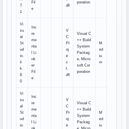
Fil
poration
7.
dll
e
1
Vi
Inc
su
V
re
Visual C
al
C
me
++ Build
St
Pr
M
nta
System
ud
oj
ed
l Li
Packag
io.
e
iu
nk
e, Micro
il
c
m
er
soft Cor
k.
t.
Fil
poration
8.
dll
e
0
Vi
Inc
su
V
re
Visual C
al
C
me
++ Build
St
Pr
M
nta
System
ud
oj
ed
l Li
Packag
io.
e
iu
nk
e, Micro