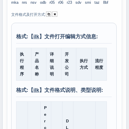
mka
nrs
nsv
odb
r05
r06
r23
sdv
smi
taz
8bf
文件格式及打开方式:
格式:【
ilk
】文件打开编辑方式信息:
执
产
详
开
行
品
细
发
执行
流行
程
名
说
公
方式
程度
序
称
明
司
格式:【
ilk
】文件格式说明、类型说明:
P
e
r
D
c
L