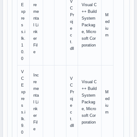
V
E
re
Visual C
C
xp
me
++ Build
Pr
M
re
nta
System
oj
ed
s
l Li
Packag
e
iu
s.i
nk
e, Micro
c
m
lk.
er
soft Cor
t.
1
Fil
poration
dll
0.
e
0
V
Inc
C
V
re
Visual C
E
C
me
++ Build
xp
Pr
M
nta
System
re
oj
ed
l Li
Packag
s
e
iu
nk
e, Micro
s.i
c
m
er
soft Cor
lk.
t.
Fil
poration
9.
dll
e
0