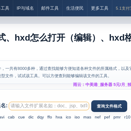
络工具
IP与域名
邮件工具
生活便民
更多工具
5.1支
式、hxd怎么打开（编辑）、hxd
，一共有8000多种，通过查找能够方便知道各种文件的所属格式，以及
类型文件，试试该工具。可以方便查到能够编辑该文件的工具。
雨云：中美港_服务器 5元/月_独
名:
avi
cab
cue
dic
dqy
ffo
hxa
ico
iso
mas
nef
pef
pmr
r10