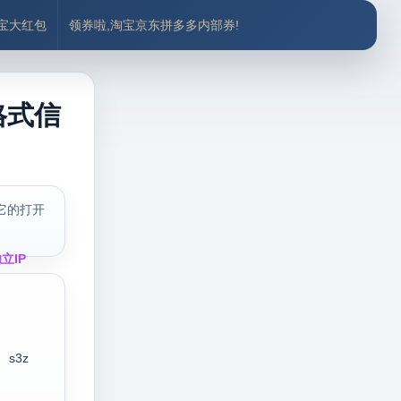
付宝大红包
领券啦,淘宝京东拼多多内部券!
格式信
它的打开
立IP
s3z