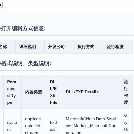
打开编辑方式信息:
名称
详细说明
开发公司
执行方式
流行程度
件格式说明、类型说明:
Perc
DL
流
eive
L/E
行
内容类型
DLL/EXE Details
d Ty
XE
程
pe
File
度
Ve
applicati
Microsoft®Help Data Servi
syste
hxd
ry
on/octet-
ces Module, Microsoft Cor
m
s.dll
Hi
stream
poration