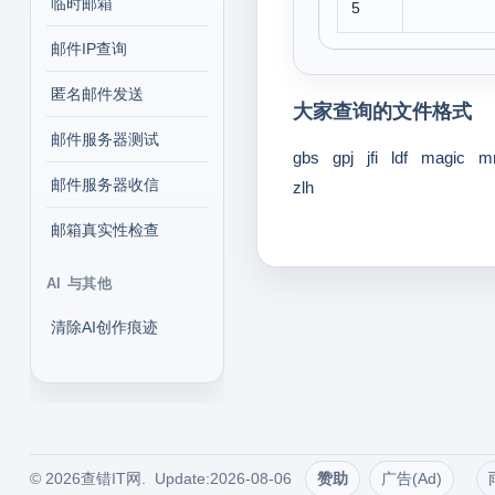
临时邮箱
5
邮件IP查询
匿名邮件发送
大家查询的文件格式
邮件服务器测试
gbs
gpj
jfi
ldf
magic
m
邮件服务器收信
zlh
邮箱真实性检查
AI 与其他
清除AI创作痕迹
© 2026查错IT网. Update:2026-08-06
赞助
广告(Ad)