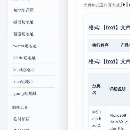
文件格式及打开方式:
短地址还原
微博短地址
格式:【
hxd
】文件
百度短地址
执行程序
产品
twitter短地址
bit.do短地址
格式:【
hxd
】文
is.gd短地址
x.co短地址
分类
详细说明
名
goo.gl短地址
邮件工具
MSH
Microsoft
elp.h
临时邮箱
Help Valid
xd.2.
ator File