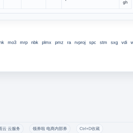
gh
nk
mo3
mrp
nbk
plmx
pmz
ra
rvproj
spc
stm
sxg
vdi
雨云 云服务
领券啦 电商内部券
Ctrl+D收藏