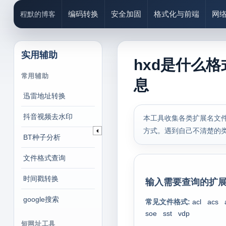
编码转换
安全加固
格式化与前端
网
程默的博客
实用辅助
hxd是什么格
常用辅助
息
迅雷地址转换
抖音视频去水印
本工具收集各类扩展名文件
方式。遇到自己不清楚的
BT种子分析
文件格式查询
时间戳转换
输入需要查询的扩展
google搜索
常见文件格式:
acl
acs
soe
sst
vdp
短网址工具