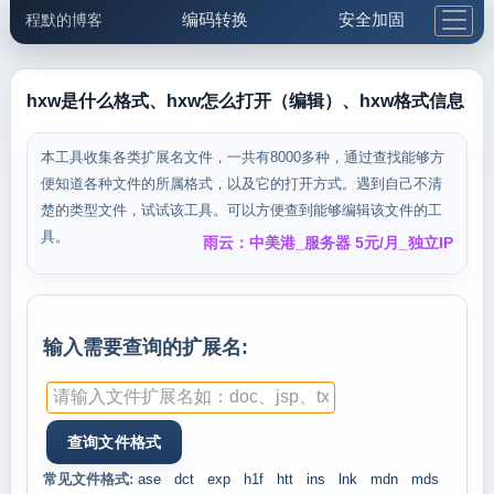
编码转换
安全加固
程默的博客
格式化与前端
网络工具
IP与域名
邮件工具
生活便民
更多工具
hxw是什么格式、hxw怎么打开（编辑）、hxw格式信息
5.1支付宝大红包
本工具收集各类扩展名文件，一共有8000多种，通过查找能够方
便知道各种文件的所属格式，以及它的打开方式。遇到自己不清
楚的类型文件，试试该工具。可以方便查到能够编辑该文件的工
具。
雨云：中美港_服务器 5元/月_独立IP
输入需要查询的扩展名:
常见文件格式:
ase
dct
exp
h1f
htt
ins
lnk
mdn
mds