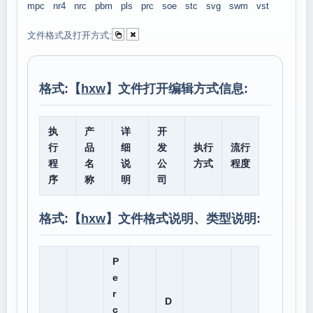
mpc
nr4
nrc
pbm
pls
prc
soe
stc
svg
swm
vst
文件格式及打开方式:
格式:【
hxw
】文件打开编辑方式信息:
执
产
详
开
行
品
细
发
执行
流行
程
名
说
公
方式
程度
序
称
明
司
格式:【
hxw
】文件格式说明、类型说明:
P
e
r
D
c