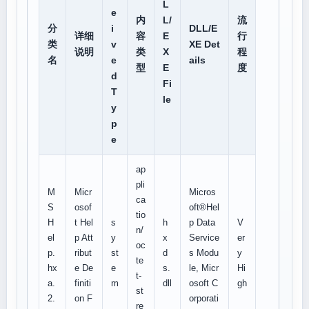
L
e
内
L/
流
分
i
DLL/E
详细
容
E
行
类
v
XE Det
说明
类
X
程
名
e
ails
型
E
度
d
Fi
T
le
y
p
e
ap
pli
M
Micr
Micros
ca
S
osof
oft®Hel
tio
H
t Hel
s
h
p Data
V
n/
el
p Att
y
x
Service
er
oc
p.
ribut
st
d
s Modu
y
te
hx
e De
e
s.
le, Micr
Hi
t-
a.
finiti
m
dll
osoft C
gh
st
2.
on F
orporati
re