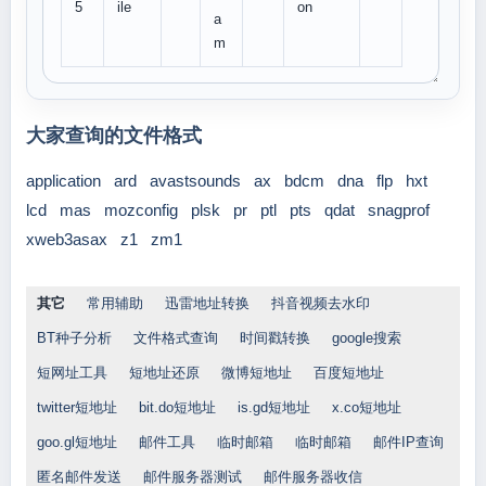
5
ile
on
a
m
大家查询的文件格式
application
ard
avastsounds
ax
bdcm
dna
flp
hxt
lcd
mas
mozconfig
plsk
pr
ptl
pts
qdat
snagprof
xweb3asax
z1
zm1
其它
常用辅助
迅雷地址转换
抖音视频去水印
BT种子分析
文件格式查询
时间戳转换
google搜索
短网址工具
短地址还原
微博短地址
百度短地址
twitter短地址
bit.do短地址
is.gd短地址
x.co短地址
goo.gl短地址
邮件工具
临时邮箱
临时邮箱
邮件IP查询
匿名邮件发送
邮件服务器测试
邮件服务器收信