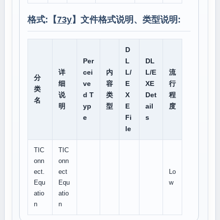
格式:【
73y
】文件格式说明、类型说明:
D
Per
L
DL
详
cei
内
L/
L/E
流
分
细
ve
容
E
XE
行
类
说
d T
类
X
Det
程
名
明
yp
型
E
ail
度
e
Fi
s
le
TIC
TIC
onn
onn
ect.
ect
Lo
Equ
Equ
w
atio
atio
n
n