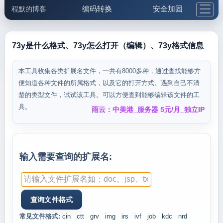
编码转换
安全加固
程默的博客
格式化与前端
网络工具
IP与域名
邮件工具
生活便民
更多工具
73y是什么格式、73y怎么打开（编辑）、73y格式信息
5.1支付宝大红包
本工具收集各类扩展名文件，一共有8000多种，通过查找能够方
便知道各种文件的所属格式，以及它的打开方式。遇到自己不清
楚的类型文件，试试该工具。可以方便查到能够编辑该文件的工
具。
雨云：中美港_服务器 5元/月_独立IP
输入需要查询的扩展名:
常见文件格式:
cin
ctt
grv
img
irs
ivf
job
kdc
nrd