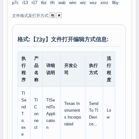
p7c
r13
r17
tbz
tlh
wab
wim
wiz
wsz
xmz
8by
文件格式及打开方式:
格式:【
73y
】文件打开编辑方式信息:
执
产
流
行
品
详细
开发公
执行
行
程
名
说明
司
方式
程
序
称
度
TI
Se
TI
TISe
Texas In
Send
nd
C
ndTo
strument
To TI
Lo
T
on
Appli
s Incorpo
Devi
w
o.
ne
catio
rated
ce...
ex
ct
n
e