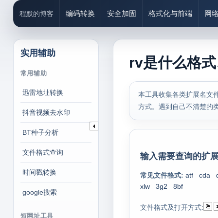
编码转换
安全加固
格式化与前端
网
程默的博客
实用辅助
rv是什么格
常用辅助
迅雷地址转换
本工具收集各类扩展名文件
方式。遇到自己不清楚的
抖音视频去水印
BT种子分析
文件格式查询
输入需要查询的扩展
时间戳转换
常见文件格式:
atf
cda
xlw
3g2
8bf
google搜索
文件格式及打开方式:
短网址工具