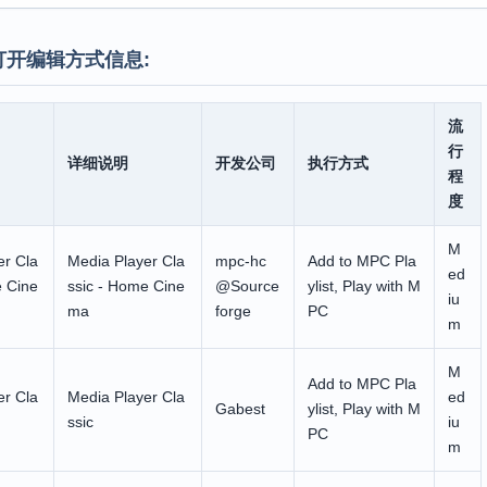
打开编辑方式信息:
流
行
详细说明
开发公司
执行方式
程
度
M
er Cla
Media Player Cla
mpc-hc
Add to MPC Pla
ed
e Cine
ssic - Home Cine
@Source
ylist, Play with M
iu
ma
forge
PC
m
M
Add to MPC Pla
er Cla
Media Player Cla
ed
Gabest
ylist, Play with M
ssic
iu
PC
m