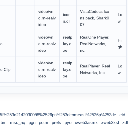
video/vn
VistaCodecs Ico
icon
Lo
d.rn-realv
ns pack, Shark0
s.dll
w
ideo
07
video/vn
realp
RealOne Player,
Hi
eo
d.rn-realv
lay.e
RealNetworks, I
gh
ideo
xe
nc.
video/vn
realp
RealPlayer, Real
Lo
o Clip
d.rn-realv
lay.e
Networks, Inc.
w
ideo
xe
ff%253d2142030098%2526pn%253dcomcast%2526p%253dc
etd
mbm
msc_aq
pgn
potm
prefs
pyo
xweb3asmx
xweb3xsl
zdf