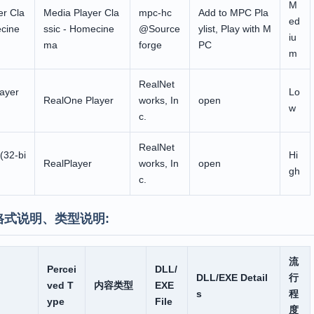
M
er Cla
Media Player Cla
mpc-hc
Add to MPC Pla
ed
ecine
ssic - Homecine
@Source
ylist, Play with M
iu
ma
forge
PC
m
RealNet
ayer
Lo
RealOne Player
works, In
open
w
c.
RealNet
(32-bi
Hi
RealPlayer
works, In
open
gh
c.
格式说明、类型说明:
流
Percei
DLL/
DLL/EXE Detail
行
ved T
内容类型
EXE
s
程
ype
File
度