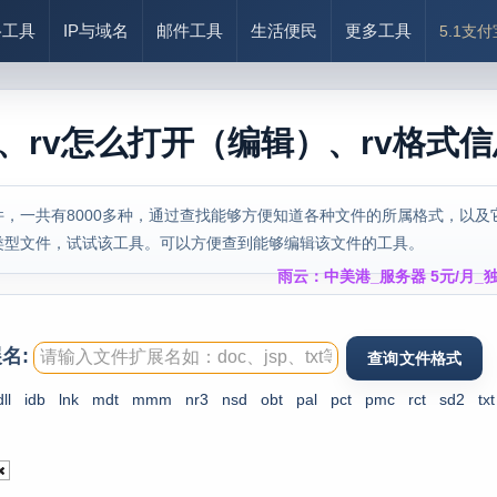
络工具
IP与域名
邮件工具
生活便民
更多工具
5.1支
式、rv怎么打开（编辑）、rv格式信
，一共有8000多种，通过查找能够方便知道各种文件的所属格式，以及
类型文件，试试该工具。可以方便查到能够编辑该文件的工具。
雨云：中美港_服务器 5元/月_独
名:
dll
idb
lnk
mdt
mmm
nr3
nsd
obt
pal
pct
pmc
rct
sd2
txt