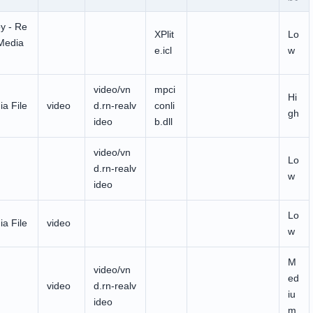
oy - Re
XPlit
Lo
Media
e.icl
w
video/vn
mpci
Hi
a File
video
d.rn-realv
conli
gh
ideo
b.dll
video/vn
Lo
d.rn-realv
w
ideo
Lo
a File
video
w
M
video/vn
ed
video
d.rn-realv
iu
ideo
m