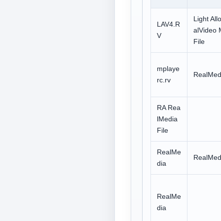
Light All
LAV4.R
alVideo 
V
File
mplaye
RealMedi
rc.rv
RA Rea
lMedia
File
RealMe
RealMedi
dia
RealMe
dia