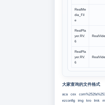
RealMe
dia_Fil
e
RealPla
yer.RV.
RealVid
6
RealPla
yer.RV.
RealVide
6
大家查询的文件格式
aca
cex
com%252fa%253
ezconfig
img
kro
lmk